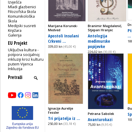
Izvješća
Mladi glazbenici
Filozofska škola
Komunikološka
škola
Dr
Medijski susreti
Marijana Korunek-
Branimir Magdalenić,
Pt
Knjižara
Medved
Stjepan Hranjec
Galerija
...
Apostoli Insulani
Antologija
Crkveni ...
međimurske
18
EU Projekt
popijevke
339,03 kn
(45,00 €)
Uključiva kultura -
226,02 kn
(30,00 €)
potpora socijalnoj
inkluziji kroz kulturu
putem Vijenca
Inkluzija
Ignacije Aurelije
Đu
Fessler
Sp
Petrana Sabolek
Tri prijatelja iz ...
Avanturokazi
10
250,00 kn
(33,18 €)
75,00 kn
(9,95 €)