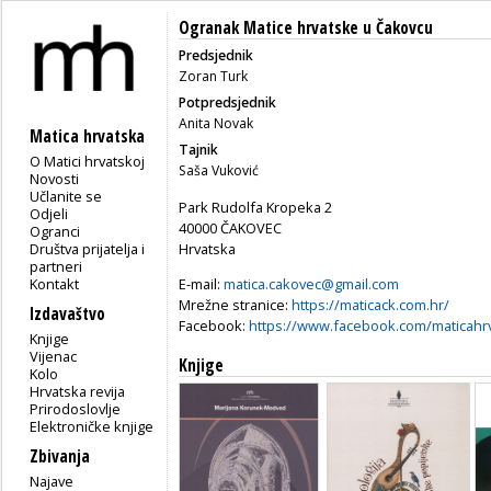
Ogranak Matice hrvatske u Čakovcu
Predsjednik
Zoran Turk
Potpredsjednik
Anita Novak
Matica hrvatska
Tajnik
O Matici hrvatskoj
Saša Vuković
Novosti
Učlanite se
Park Rudolfa Kropeka 2
Odjeli
40000 ČAKOVEC
Ogranci
Društva prijatelja i
Hrvatska
partneri
Kontakt
E-mail:
matica.cakovec@gmail.com
Mrežne stranice:
https://maticack.com.hr/
Izdavaštvo
Facebook:
https://www.facebook.com/maticahr
Knjige
Vijenac
Knjige
Kolo
Hrvatska revija
Prirodoslovlje
Elektroničke knjige
Zbivanja
Najave