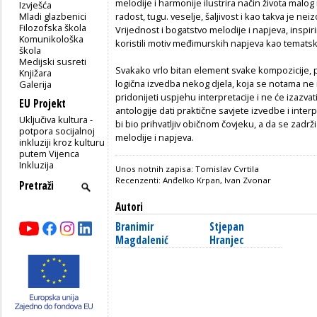
melodije i harmonije ilustrira način života mal
Izvješća
Mladi glazbenici
radost, tugu. veselje, šaljivost i kao takva je ne
Filozofska škola
Vrijednost i bogatstvo melodije i napjeva, inspiri
Komunikološka
koristili motiv međimurskih napjeva kao tematsk
škola
Medijski susreti
Svakako vrlo bitan element svake kompozicije, pa
Knjižara
logična izvedba nekog djela, koja se notama ne 
Galerija
pridonijeti uspjehu interpretacije i ne će izazva
EU Projekt
antologije dati praktične savjete izvedbe i inter
Uključiva kultura -
bi bio prihvatljiv običnom čovjeku, a da se zadrž
potpora socijalnoj
melodije i napjeva.
inkluziji kroz kulturu
putem Vijenca
Inkluzija
Unos notnih zapisa: Tomislav Cvrtila
Recenzenti: Anđelko Krpan, Ivan Zvonar
Autori
Branimir
Stjepan
Magdalenić
Hranjec