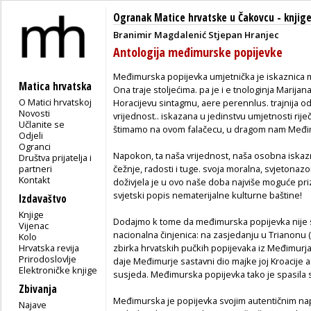
Ogranak Matice hrvatske u Čakovcu
-
knjig
Branimir Magdalenić
Stjepan Hranjec
Antologija međimurske popijevke
Međimurska popijevka umjetnička je iskaznica 
Matica hrvatska
Ona traje stoljećima. pa je i e tnologinja Marija
O Matici hrvatskoj
Horacijevu sintagmu, aere perennlus. trajnija o
Novosti
vrijednost.. iskazana u jedinstvu umjetnosti rije
Učlanite se
štimamo na ovom falačecu, u dragom nam Međi
Odjeli
Ogranci
Napokon, ta naša vrijednost, naša osobna iskazn
Društva prijatelja i
partneri
čežnje, radosti i tuge. svoja moralna, svjetonaz
Kontakt
doživjela je u ovo naše doba najviše moguće pri
svjetski popis nematerijalne kulturne baštine!
Izdavaštvo
Knjige
Dodajmo k tome da međimurska popijevka nije 
Vijenac
nacionalna činjenica: na zasjedanju u Trianonu (
Kolo
Hrvatska revija
zbirka hrvatskih pučkih popijevaka iz Međimurja
Prirodoslovlje
daje Međimurje sastavni dio majke joj Kroacije a
Elektroničke knjige
susjeda. Međimurska popijevka tako je spasila s
Zbivanja
Međimurska je popijevka svojim autentičnim napj
Najave