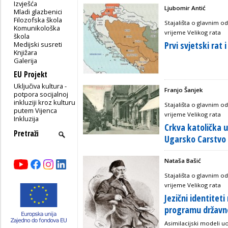
Izvješća
Ljubomir Antić
Mladi glazbenici
Filozofska škola
Stajališta o glavnim o
Komunikološka
vrijeme Velikog rata
škola
Prvi svjetski rat
Medijski susreti
Knjižara
Galerija
EU Projekt
Uključiva kultura -
Franjo Šanjek
potpora socijalnoj
inkluziji kroz kulturu
Stajališta o glavnim o
putem Vijenca
vrijeme Velikog rata
Inkluzija
Crkva katolička 
Ugarsko Carstvo
Nataša Bašić
Stajališta o glavnim o
vrijeme Velikog rata
Jezični identitet
programu državno
Asimilacijski modeli u