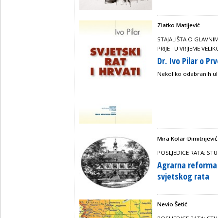
Zlatko Matijević
STAJALIŠTA O GLAVN
PRIJE I U VRIJEME VELI
Dr. Ivo Pilar o P
Nekoliko odabranih 
Mira Kolar-Dimitrijević
POSLJEDICE RATA: STU
Agrarna reforma
svjetskog rata
Nevio Šetić