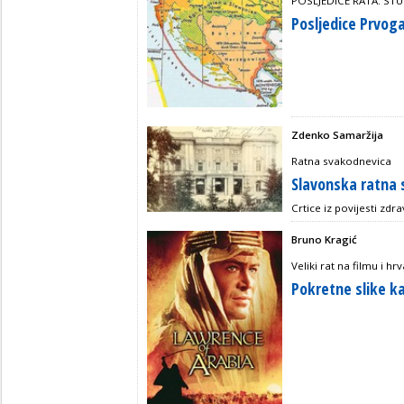
POSLJEDICE RATA: STU
Posljedice Prvoga
Zdenko Samaržija
Ratna svakodnevica
Slavonska ratna
Crtice iz povijesti zdr
Bruno Kragić
Veliki rat na filmu i h
Pokretne slike k