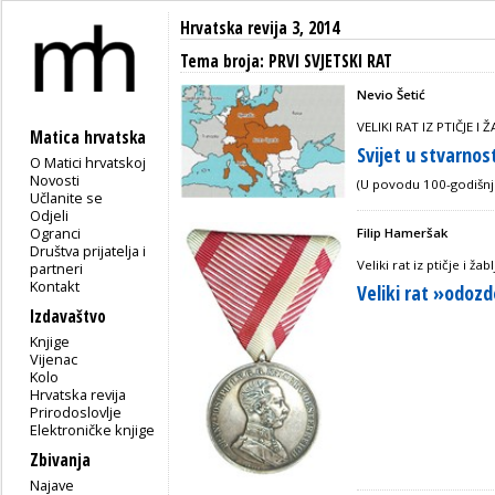
Hrvatska revija 3, 2014
Tema broja: PRVI SVJETSKI RAT
Nevio Šetić
VELIKI RAT IZ PTIČJE I
Matica hrvatska
Svijet u stvarnos
O Matici hrvatskoj
Novosti
(U povodu 100-godišnj
Učlanite se
Odjeli
Ogranci
Filip Hameršak
Društva prijatelja i
Veliki rat iz ptičje i ža
partneri
Kontakt
Veliki rat »odoz
Izdavaštvo
Knjige
Vijenac
Kolo
Hrvatska revija
Prirodoslovlje
Elektroničke knjige
Zbivanja
Najave