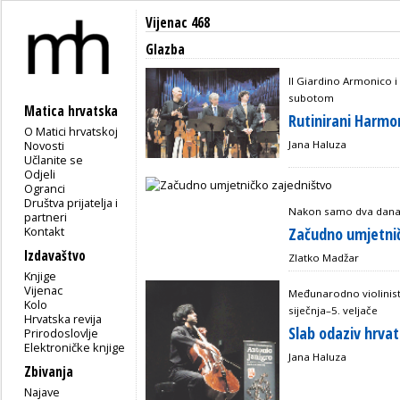
Vijenac 468
Glazba
Il Giardino Armonico i 
subotom
Matica hrvatska
Rutinirani Harmon
O Matici hrvatskoj
Novosti
Jana Haluza
Učlanite se
Odjeli
Ogranci
Društva prijatelja i
Nakon samo dva dana
partneri
Kontakt
Začudno umjetnič
Izdavaštvo
Zlatko Madžar
Knjige
Vijenac
Međunarodno violinisti
Kolo
siječnja–5. veljače
Hrvatska revija
Slab odaziv hrvat
Prirodoslovlje
Elektroničke knjige
Jana Haluza
Zbivanja
Najave