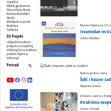
Izvješća
Mladi glazbenici
Filozofska škola
Komunikološka
škola
Medijski susreti
Knjižara
Martini Filjak prvi CD
Galerija
Izvanredan recita
EU Projekt
Zlatko Madžar
Uključiva kultura -
potpora socijalnoj
inkluziji kroz kulturu
putem Vijenca
Inkluzija
Nakon godinu dana
Šulić i Hauser sad
Miljenko Jelača
Državna opera u Stutt
Atraktivna neope
Davor Schopf