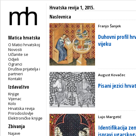
Hrvatska revija 1, 2015.
Naslovnica
Franjo Šanjek
Duhovni profil h
Matica hrvatska
vijeku
O Matici hrvatskoj
Novosti
Učlanite se
Odjeli
Ogranci
Društva prijatelja i
partneri
August Kovačec
Kontakt
Pisani jezici hrv
Izdavaštvo
Knjige
Vijenac
Kolo
Hrvatska revija
Prirodoslovlje
Lujo Margetić
Elektroničke knjige
Zbivanja
Identifikacija ze
Najave
ispravi ugarskoga