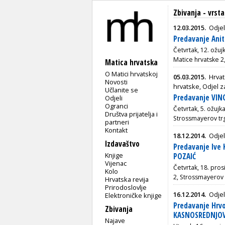
Zbivanja - vrst
12.03.2015.
Odjel
Predavanje Anit
Četvrtak, 12. ožuj
Matice hrvatske 2
Matica hrvatska
O Matici hrvatskoj
05.03.2015.
Hrva
Novosti
hrvatske, Odjel z
Učlanite se
Predavanje VIN
Odjeli
Ogranci
Četvrtak, 5. ožujk
Društva prijatelja i
Strossmayerov tr
partneri
Kontakt
18.12.2014.
Odjel
Izdavaštvo
Predavanje Ive
Knjige
POZAIĆ
Vijenac
Četvrtak, 18. pros
Kolo
2, Strossmayerov 
Hrvatska revija
Prirodoslovlje
16.12.2014.
Odjel
Elektroničke knjige
Predavanje Hrv
Zbivanja
KASNOSREDNJOVJ
Najave