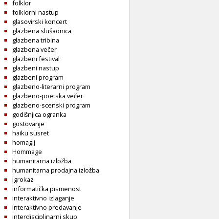
folklor
folklorni nastup
glasovirski koncert
glazbena slušaonica
glazbena tribina
glazbena večer
glazbeni festival
glazbeni nastup
glazbeni program
glazbeno-literarni program
glazbeno-poetska večer
glazbeno-scenski program
godišnjica ogranka
gostovanje
haiku susret
homagij
Hommage
humanitarna izložba
humanitarna prodajna izložba
igrokaz
informatička pismenost
interaktivno izlaganje
interaktivno predavanje
interdisciplinarni skup