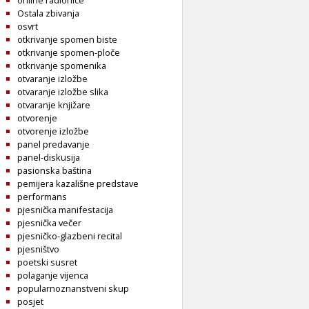
Ostala zbivanja
osvrt
otkrivanje spomen biste
otkrivanje spomen-ploče
otkrivanje spomenika
otvaranje izložbe
otvaranje izložbe slika
otvaranje knjižare
otvorenje
otvorenje izložbe
panel predavanje
panel-diskusija
pasionska baština
pemijera kazališne predstave
performans
pjesnička manifestacija
pjesnička večer
pjesničko-glazbeni recital
pjesništvo
poetski susret
polaganje vijenca
popularnoznanstveni skup
posjet