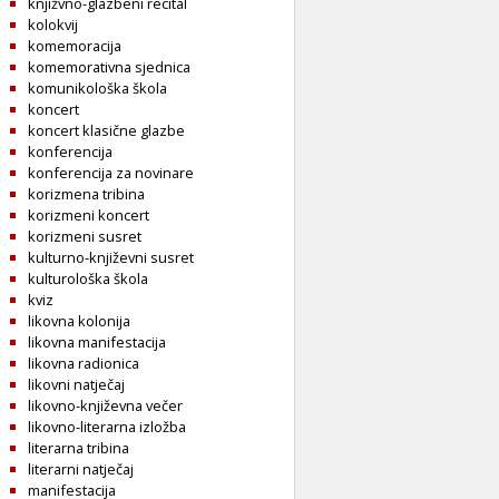
knjižvno-glazbeni recital
kolokvij
komemoracija
komemorativna sjednica
komunikološka škola
koncert
koncert klasične glazbe
konferencija
konferencija za novinare
korizmena tribina
korizmeni koncert
korizmeni susret
kulturno-književni susret
kulturološka škola
kviz
likovna kolonija
likovna manifestacija
likovna radionica
likovni natječaj
likovno-književna večer
likovno-literarna izložba
literarna tribina
literarni natječaj
manifestacija