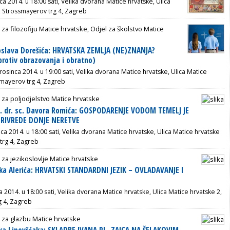
ca 2014. u 18:00 sati, Velika dvorana Matice hrvatske, Ulica
, Strossmayerov trg 4, Zagreb
 za filozofiju Matice hrvatske, Odjel za školstvo Matice
oslava Dorešića: HRVATSKA ZEMLJA (NE)ZNANJA?
rotiv obrazovanja i obratno)
rosinca 2014. u 19:00 sati, Velika dvorana Matice hrvatske, Ulica Matice
smayerov trg 4, Zagreb
 za poljodjelstvo Matice hrvatske
f. dr. sc. Davora Romića: GOSPODARENJE VODOM TEMELJ JE
PRIVREDE DONJE NERETVE
nca 2014. u 18:00 sati, Velika dvorana Matice hrvatske, Ulica Matice hrvatske
trg 4, Zagreb
 za jezikoslovlje Matice hrvatske
a Alerića: HRVATSKI STANDARDNI JEZIK – OVLADAVANJE I
a 2014. u 18:00 sati, Velika dvorana Matice hrvatske, Ulica Matice hrvatske 2,
g 4, Zagreb
 za glazbu Matice hrvatske