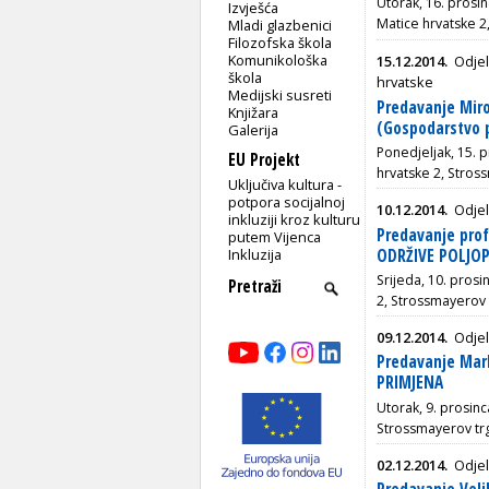
Utorak, 16. prosin
Izvješća
Matice hrvatske 2
Mladi glazbenici
Filozofska škola
Komunikološka
15.12.2014.
Odjel
škola
hrvatske
Medijski susreti
Predavanje Mir
Knjižara
(Gospodarstvo p
Galerija
Ponedjeljak, 15. p
EU Projekt
hrvatske 2, Stros
Uključiva kultura -
potpora socijalnoj
10.12.2014.
Odjel
inkluziji kroz kulturu
Predavanje pro
putem Vijenca
ODRŽIVE POLJO
Inkluzija
Srijeda, 10. prosi
2, Strossmayerov 
09.12.2014.
Odjel
Predavanje Mark
PRIMJENA
Utorak, 9. prosinc
Strossmayerov tr
02.12.2014.
Odjel