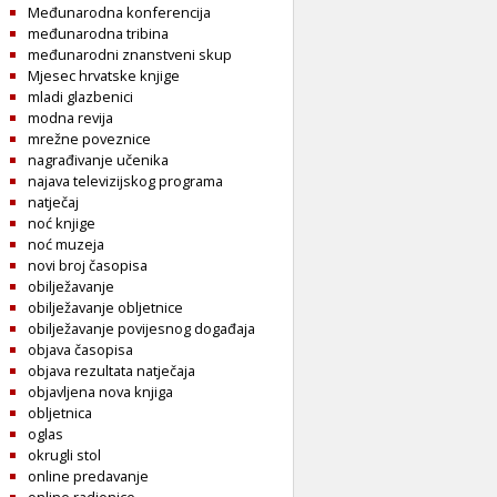
Međunarodna konferencija
međunarodna tribina
međunarodni znanstveni skup
Mjesec hrvatske knjige
mladi glazbenici
modna revija
mrežne poveznice
nagrađivanje učenika
najava televizijskog programa
natječaj
noć knjige
noć muzeja
novi broj časopisa
obilježavanje
obilježavanje obljetnice
obilježavanje povijesnog događaja
objava časopisa
objava rezultata natječaja
objavljena nova knjiga
obljetnica
oglas
okrugli stol
online predavanje
online radionice