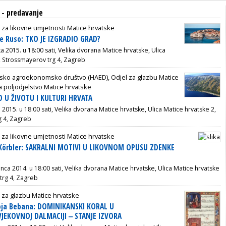
a - predavanje
 za likovne umjetnosti Matice hrvatske
e Ruso: TKO JE IZGRADIO GRAD?
ka 2015. u 18:00 sati, Velika dvorana Matice hrvatske, Ulica
, Strossmayerov trg 4, Zagreb
tsko agroekonomsko društvo (HAED), Odjel za glazbu Matice
a poljodjelstvo Matice hrvatske
O U ŽIVOTU I KULTURI HRVATA
a 2015. u 18:00 sati, Velika dvorana Matice hrvatske, Ulica Matice hrvatske 2,
g 4, Zagreb
 za likovne umjetnosti Matice hrvatske
 Körbler: SAKRALNI MOTIVI U LIKOVNOM OPUSU ZDENKE
inca 2014. u 18:00 sati, Velika dvorana Matice hrvatske, Ulica Matice hrvatske
trg 4, Zagreb
 za glazbu Matice hrvatske
oja Bebana: DOMINIKANSKI KORAL U
EKOVNOJ DALMACIJI ‒ STANJE IZVORA