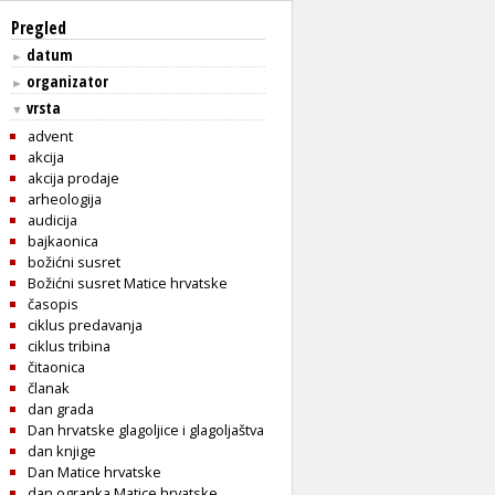
Pregled
datum
►
organizator
►
vrsta
▼
advent
akcija
akcija prodaje
arheologija
audicija
bajkaonica
božićni susret
Božićni susret Matice hrvatske
časopis
ciklus predavanja
ciklus tribina
čitaonica
članak
dan grada
Dan hrvatske glagoljice i glagoljaštva
dan knjige
Dan Matice hrvatske
dan ogranka Matice hrvatske