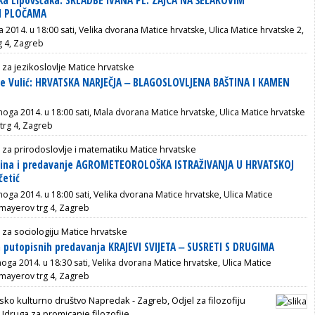
ka Lipovšćaka: SKLADBE IVANA PL. ZAJCA NA ŠELAKOVIM
 PLOČAMA
a 2014. u 18:00 sati, Velika dvorana Matice hrvatske, Ulica Matice hrvatske 2,
g 4, Zagreb
 za jezikoslovlje Matice hrvatske
je Vulić: HRVATSKA NARJEČJA ‒ BLAGOSLOVLJENA BAŠTINA I KAMEN
noga 2014. u 18:00 sati, Mala dvorana Matice hrvatske, Ulica Matice hrvatske
trg 4, Zagreb
 za prirodoslovlje i matematiku Matice hrvatske
bina i predavanje AGROMETEOROLOŠKA ISTRAŽIVANJA U HRVATSKOJ
četić
noga 2014. u 18:00 sati, Velika dvorana Matice hrvatske, Ulica Matice
smayerov trg 4, Zagreb
 za sociologiju Matice hrvatske
sa putopisnih predavanja KRAJEVI SVIJETA ‒ SUSRETI S DRUGIMA
oga 2014. u 18:30 sati, Velika dvorana Matice hrvatske, Ulica Matice
smayerov trg 4, Zagreb
sko kulturno društvo Napredak - Zagreb, Odjel za filozofiju
Udruga za promicanje filozofije