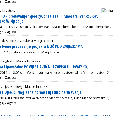
g 4, Zagreb
a hrvatska
JU - predavanje 'SpeedyGonsalesa' i 'Maestra Ivankovića',
ske Wikipedije
ja 2014. u 17:00 sati, Velika dvorana Matice hrvatske, Ulica Matice hrvatske 2,
g 4, Zagreb
ak Matice hrvatske u Mariji Bistrici
stveno predavanje projekta NOĆ POD ZVIJEZDAMA
d 12. postaje na Kalvariji u Mariji Bistrici
 za glazbu Matice hrvatske
ka Lipovšćaka: POVIJEST ZVUČNIH ZAPISA U HRVATSKOJ
a 2014. u 18:00 sati, Velika dvorana Matice hrvatske, Ulica Matice hrvatske 2,
g 4, Zagreb
 za jezikoslovlje Matice hrvatske
es Opačić, Naglasna norma i njezino narušavanje
 2014. u 18:00 sati, Velika dvorana Matice hrvatske, Ulica Matice hrvatske 2,
g 4, Zagreb
4
5
6
7
8
9
10
11
12
13
14
15
16
17
18
19
20
21
22
23
24
25
26
27
28
29
30
31