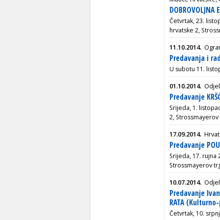
DOBROVOLJNA EU
Četvrtak, 23. list
hrvatske 2, Stros
11.10.2014.
Ogran
Predavanja i ra
U subotu 11. listo
01.10.2014.
Odjel
Predavanje KRŠ
Srijeda, 1. listop
2, Strossmayerov 
17.09.2014.
Hrvat
Predavanje POU
Srijeda, 17. rujna
Strossmayerov tr
10.07.2014.
Odjel
Predavanje Iva
RATA (Kulturno-
Četvrtak, 10. srpn