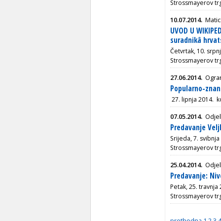
Strossmayerov tr
10.07.2014.
Matic
UVOD U WIKIPEDI
suradnikâ hrvat
Četvrtak, 10. srpn
Strossmayerov tr
27.06.2014.
Ogran
Popularno-znan
27. lipnja 2014. ko
07.05.2014.
Odjel
Predavanje Velj
Srijeda, 7. svibnj
Strossmayerov tr
25.04.2014.
Odjel
Predavanje: Niv
Petak, 25. travnja
Strossmayerov tr
prethodna
1
2
3