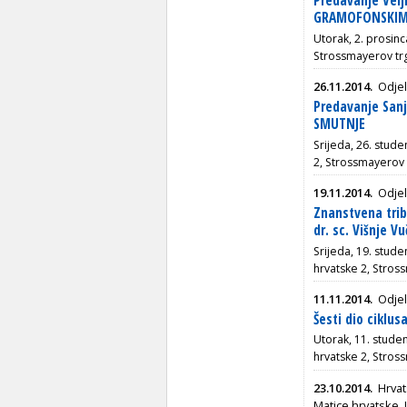
Predavanje Velj
GRAMOFONSKIM
Utorak, 2. prosinc
Strossmayerov tr
26.11.2014.
Odjel
Predavanje San
SMUTNJE
Srijeda, 26. stude
2, Strossmayerov 
19.11.2014.
Odjel
Znanstvena tri
dr. sc. Višnje Vu
Srijeda, 19. stude
hrvatske 2, Stros
11.11.2014.
Odjel
Šesti dio ciklu
Utorak, 11. studen
hrvatske 2, Stros
23.10.2014.
Hrvat
Matice hrvatske, 