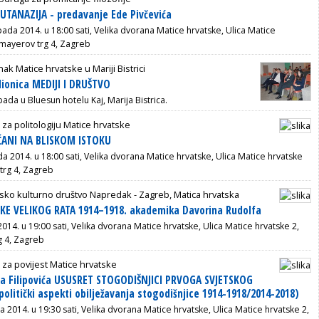
TANAZIJA - predavanje Ede Pivčevića
opada 2014. u 18:00 sati, Velika dvorana Matice hrvatske, Ulica Matice
smayerov trg 4, Zagreb
ak Matice hrvatske u Mariji Bistrici
dionica MEDIJI I DRUŠTVO
pada u Bluesun hotelu Kaj, Marija Bistrica.
 za politologiju Matice hrvatske
ĆANI NA BLISKOM ISTOKU
ada 2014. u 18:00 sati, Velika dvorana Matice hrvatske, Ulica Matice hrvatske
trg 4, Zagreb
sko kulturno društvo Napredak - Zagreb, Matica hrvatska
KE VELIKOG RATA 1914–1918. akademika Davorina Rudolfa
 2014. u 19:00 sati, Velika dvorana Matice hrvatske, Ulica Matice hrvatske 2,
g 4, Zagreb
 za povijest Matice hrvatske
na Filipovića USUSRET STOGODIŠNJICI PRVOGA SVJETSKOG
politički aspekti obilježavanja stogodišnjice 1914-1918/2014-2018)
ja 2014. u 19:30 sati, Velika dvorana Matice hrvatske, Ulica Matice hrvatske 2,