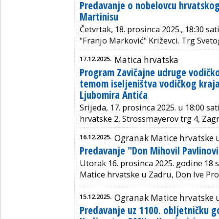
Predavanje o nobelovcu hrvatskog
Martinisu
Četvrtak, 18. prosinca 2025., 18:30 sat
"Franjo Marković" Križevci. Trg Svetog
17.12.2025.
Matica hrvatska
Program Zavičajne udruge vodičko
temom iseljeništva vodičkog kraja
Ljubomira Antića
Srijeda, 17. prosinca 2025. u 18:00 sa
hrvatske 2, Strossmayerov trg 4, Zag
16.12.2025.
Ogranak Matice hrvatske 
Predavanje "Don Mihovil Pavlinovi
Utorak 16. prosinca 2025. godine 18 
Matice hrvatske u Zadru, Don Ive Pr
15.12.2025.
Ogranak Matice hrvatske u
Predavanje uz 1100. obljetničku 