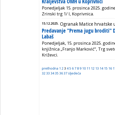
Kraljevstva OMH u Koprivnici
Ponedjeljak 15. prosinca 2025. godine 
Zrinski trg 1/ I, Koprivnica.
15.12.2025.
Ogranak Matice hrvatske 
Predavanje "Prema jugu broditi" 
Labaš
Ponedjeljak, 15. prosinca 2025. godin
knjižnica „Franjo Marković“, Trg svet
Križevci.
prethodna
1
2
3
4
5
6
7
8
9
10
11
12
13
14
15
16
1
32
33
34
35
36
37
sljedeća