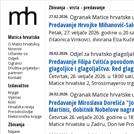
Zbivanja - vrsta - predavanje
27.02.2026.
Ogranak Matice hrvatske 
Predavanje Hrvojke Mihanović-Sa
Petak, 27. veljače 2026. godine u 20 sa
Matica hrvatska
čitaonica Vinkovci, dvorana Elza Kuče
O Matici hrvatskoj
Novosti
26.02.2026.
Odjel za hrvatsko glagolja
Učlanite se
Odjeli
Predavanje Filipa Cvitića povodo
Ogranci
glagoljice i glagoljaštva: Red glag
Društva prijatelja i
partneri
Četvrtak, 26. veljače 2026. u 18:00 sat
Kontakt
Matice hrvatske 2, Strossmayerov trg
Izdavaštvo
Knjige
26.02.2026.
Ogranak Matice hrvatske 
Vijenac
Predavanje Miroslava Dorešića "
Kolo
Hrvatska revija
Martinis, dobitnik Nobelove nagra
Prirodoslovlje
Elektroničke knjige
Četvrtak 26. veljače 2026. godine u 1
Matice hrvatske u Zadru, Don Ive Pro
Zbivanja
Najave