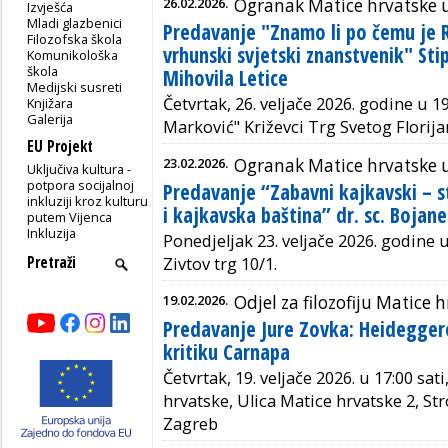
26.02.2026.
Ogranak Matice hrvatske 
Izvješća
Mladi glazbenici
Predavanje "Znamo li po čemu je 
Filozofska škola
vrhunski svjetski znanstvenik" Sti
Komunikološka
škola
Mihovila Letice
Medijski susreti
Četvrtak, 26. veljače 2026. godine u 1
Knjižara
Galerija
Marković" Križevci Trg Svetog Florijan
EU Projekt
23.02.2026.
Ogranak Matice hrvatske 
Uključiva kultura -
potpora socijalnoj
Predavanje “Zabavni kajkavski – 
inkluziji kroz kulturu
i kajkavska baština” dr. sc. Bojan
putem Vijenca
Inkluzija
Ponedjeljak 23. veljače 2026. godine u
Zivtov trg 10/1.
19.02.2026.
Odjel za filozofiju Matice 
Predavanje Jure Zovka: Heidegge
kritiku Carnapa
Četvrtak, 19. veljače 2026. u 17:00 sa
hrvatske, Ulica Matice hrvatske 2, St
Zagreb