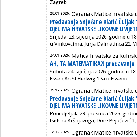
Zagreb
28.01.2026.
Ogranak Matice hrvatske 
Predavanje Snježane Klarić Čuljak
DJELIMA HRVATSKE LIKOVNE UMJET
Srijeda, 28. siječnja 2026. godine u 1
u Vinkovcima, Jurja Dalmatinca 22, V
24.01.2026.
Matica hrvatska za Ruhrsk
AH, TA MATEMATIKA?! predavanje I
Subota 24. siječnja 2026. godine u 18
Essen,An St.Hedwig 17a u Essenu.
29.12.2025.
Ogranak Matice hrvatske 
Predavanje Snježane Klarić Čuljak
DJELIMA HRVATSKE LIKOVNE UMJET
Ponedjeljak, 29. prosinca 2025. godine
Isidora Kršnjavoga, Dore Pejačević 1, 
18.12.2025.
Ogranak Matice hrvatske 