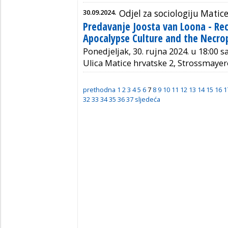
30.09.2024.
Odjel za sociologiju Matic
Predavanje Joosta van Loona - Re
Apocalypse Culture and the Necrop
Ponedjeljak, 30. rujna 2024. u 18:00 s
Ulica Matice hrvatske 2, Strossmayer
prethodna
1
2
3
4
5
6
7
8
9
10
11
12
13
14
15
16
1
32
33
34
35
36
37
sljedeća