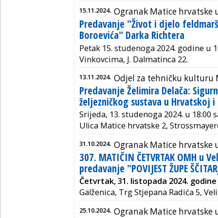
15.11.2024.
Ogranak Matice hrvatske 
Predavanje "Život i djelo feldmar
Boroevića" Darka Richtera
Petak 15. studenoga 2024. godine u 
Vinkovcima, J. Dalmatinca 22.
13.11.2024.
Odjel za tehničku kulturu
Predavanje Želimira Delača: Sigurn
željezničkog sustava u Hrvatskoj i 
Srijeda, 13. studenoga 2024. u 18:00 s
Ulica Matice hrvatske 2, Strossmayer
31.10.2024.
Ogranak Matice hrvatske u 
307. MATIČIN ČETVRTAK OMH u Veli
predavanje "POVIJEST ŽUPE ŠČITA
Četvrtak, 31. listopada
202
4
.
godine 
Galženica, Trg Stjepana Radića 5, Veli
25.10.2024.
Ogranak Matice hrvatske 