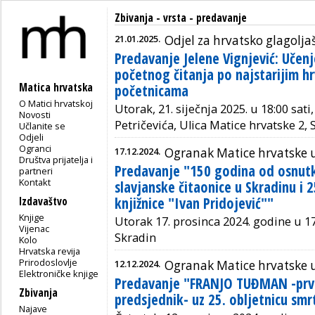
Zbivanja - vrsta - predavanje
21.01.2025.
Odjel za hrvatsko glagolja
Predavanje Jelene Vignjević: Učenj
početnog čitanja po najstarijim h
Matica hrvatska
početnicama
O Matici hrvatskoj
Utorak, 21. siječnja 2025. u 18:00 sat
Novosti
Petričevića, Ulica Matice hrvatske 2,
Učlanite se
Odjeli
Ogranci
17.12.2024.
Ogranak Matice hrvatske 
Društva prijatelja i
Predavanje "150 godina od osnut
partneri
Kontakt
slavjanske čitaonice u Skradinu i
knjižnice "Ivan Pridojević""
Izdavaštvo
Knjige
Utorak 17. prosinca 2024. godine u 17
Vijenac
Skradin
Kolo
Hrvatska revija
Prirodoslovlje
12.12.2024.
Ogranak Matice hrvatske 
Elektroničke knjige
Predavanje "FRANJO TUĐMAN -prvi
Zbivanja
predsjednik- uz 25. obljetnicu smrt
Najave