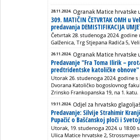
28.11.2024.
Ogranak Matice hrvatske u 
309. MATIČIN ČETVRTAK OMH u Veli
predavanja DEMISTIFIKACIJA UMJE
Četvrtak 28. studenoga 2024. godine u
Galženica, Trg Stjepana Radića 5,
Vel
26.11.2024.
Ogranak Matice hrvatske u
Predavanje "Fra Toma Ilirik – pro
predtridentske katoličke obnove"
Utorak 26. studenoga 2024. godine s
Dvorana Katoličko bogoslovnog fakult
Zrinsko Frankopanska 19, na 1. katu.
19.11.2024.
Odjel za hrvatsko glagolja
Predavanje: Silvije Strahimir Kranj
Pupačić o Bašćanskoj ploči i Svetoj
Utorak, 19. studenoga 2024. u 18:00 s
Ulica Matice hrvatske 2, Strossmayer