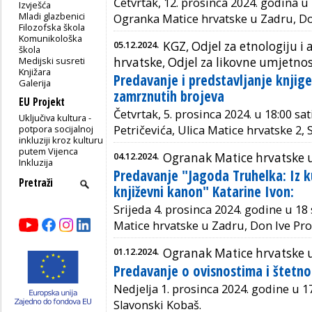
Četvrtak, 12. prosinca 2024. godina u
Izvješća
Mladi glazbenici
Ogranka Matice hrvatske u Zadru, Do
Filozofska škola
Komunikološka
05.12.2024.
KGZ, Odjel za etnologiju i
škola
Medijski susreti
hrvatske, Odjel za likovne umjetno
Knjižara
Predavanje i predstavljanje knjige
Galerija
zamrznutih brojeva
EU Projekt
Četvrtak, 5. prosinca 2024. u 18:00 sa
Uključiva kultura -
potpora socijalnoj
Petričevića, Ulica Matice hrvatske 2,
inkluziji kroz kulturu
putem Vijenca
04.12.2024.
Ogranak Matice hrvatske 
Inkluzija
Predavanje "Jagoda Truhelka: Iz 
književni kanon" Katarine Ivon:
Srijeda 4. prosinca 2024. godine u 18 
Matice hrvatske u Zadru, Don Ive Pro
01.12.2024.
Ogranak Matice hrvatske
Predavanje o ovisnostima i štetno
Nedjelja 1. prosinca 2024. godine u 17
Slavonski Kobaš.