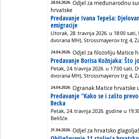
28.04.2026.
Odjel za međunarodnu sura
hrvatske
Predavanje Ivana Tepeša: Djelovan
emigracije
Utorak, 28. travnja 2026. u 18:00 sati
dvorana MH), Strossmayerov trg 4, Z
24.04.2026.
Odjel za filozofiju Matice 
Predavanje Borisa Kožnjaka: Što j
Petak, 24. travnja 2026. u 17:00 sati,
dvorana MH), Strossmayerov trg 4, Z
24.04.2026.
Ogranak Matice hrvatske u
Predavanje "Kako se i zašto prevod
Becka
Petak, 24. travnja 2026. godine u 19:
Belišće.
21.04.2026.
Odjel za hrvatsko glagolja
Obilježavanje 11 stoljeća hrvatsk