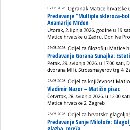
02.06.2026.
Ogranak Matice hrvatske 
Predavanje "Multipla skleroza-bole
Anamarije Mrđen
Utorak, 2. lipnja 2026. godine u 19 sat
Matice hrvatske u Zadru, Don Ive Pro
29.05.2026.
Odjel za filozofiju Matice 
Predavanje Gorana Sunajka: Esteti
Petak, 29. svibnja 2026. u 17:00 sati,
dvorana MH), Strossmayerov trg 4, Z
28.05.2026.
Odjel za književnost Matic
Vladimir Nazor – Matičin pisac
Četvrtak, 28. svibnja 2026. u 12:00 sat
Matice hrvatske 2, Zagreb
28.05.2026.
Odjel za hrvatsko glagolja
Predavanje Sanje Milolože: Glagolj
glazba, mreža