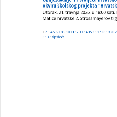
okviru školskog projekta "Hrvatsk
Utorak, 21. travnja 2026. u 18:00 sati,
Matice hrvatske 2, Strossmayerov trg
1
2
3
4
5
6
7
8
9
10
11
12
13
14
15
16
17
18
19
20
2
36
37
sljedeća