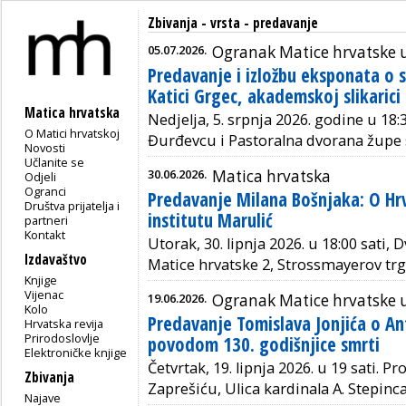
Zbivanja - vrsta - predavanje
05.07.2026.
Ogranak Matice hrvatske 
Predavanje i izložbu eksponata o s
Katici Grgec, akademskoj slikarici
Matica hrvatska
Nedjelja, 5. srpnja 2026. godine u 18:3
O Matici hrvatskoj
Đurđevcu i
Pastoralna dvorana župe 
Novosti
Učlanite se
30.06.2026.
Matica hrvatska
Odjeli
Ogranci
Predavanje Milana Bošnjaka: O H
Društva prijatelja i
institutu Marulić
partneri
Kontakt
Utorak, 30. lipnja 2026. u 18:00 sati, 
Izdavaštvo
Matice hrvatske 2, Strossmayerov trg
Knjige
Vijenac
19.06.2026.
Ogranak Matice hrvatske 
Kolo
Predavanje Tomislava Jonjića o Ant
Hrvatska revija
Prirodoslovlje
povodom 130. godišnjice smrti
Elektroničke knjige
Četvrtak, 19. lipnja 2026. u 19 sati.
Pro
Zbivanja
Zaprešiću, Ulica kardinala A. Stepinca
Najave