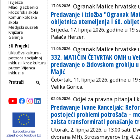
Izvješća
17.06.2026.
Ogranak Matice hrvatske 
Mladi glazbenici
Filozofska škola
Predavanje i izložba "Ogranak Mat
Komunikološka
obljetnica utemeljenja i 60. oblje
škola
Medijski susreti
Srijeda, 17. lipnja 2026. godine u 19 
Knjižara
Palača Herzer.
Galerija
EU Projekt
11.06.2026.
Ogranak Matice hrvatske u 
Uključiva kultura -
332. MATIČIN ČETVRTAK OMH u Veli
potpora socijalnoj
inkluziji kroz kulturu
predavanje o židovskom groblju u V
putem Vijenca
Majić
Inkluzija
Četvrtak, 11. lipnja 2026. godine u 19 s
Velika Gorica.
02.06.2026.
Odjel za pravna pitanja i 
Predavanje Ivane Kanceljak: Refo
postojeći problemi potrošača – mo
zaista transformirati ponašanje t
Utorak, 2. lipnja 2026. u 13:00 sati, 
dvorana MH), Strossmayerov trg 4, Z