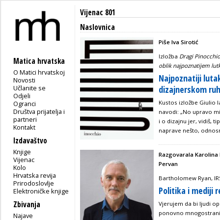
Vijenac 801
Naslovnica
Piše Iva Sirotić
Izložba
Dragi
Pinocchio,
Matica hrvatska
oblik najpoznatijem lut
O Matici hrvatskoj
Najpoznatiji lut
Novosti
Učlanite se
dizajnerskom ru
Odjeli
Kustos izložbe Giulio 
Ogranci
Društva prijatelja i
navodi: „No upravo mi
partneri
i o dizajnu jer, vidiš, 
Kontakt
naprave nešto, odnosno
Izdavaštvo
Knjige
Razgovarala Karolina 
Vijenac
Pervan
Kolo
Hrvatska revija
Bartholomew Ryan, IR
Prirodoslovlje
Politika i mediji 
Elektroničke knjige
Zbivanja
Vjerujem da bi ljudi op
ponovno mnogostrani, 
Najave