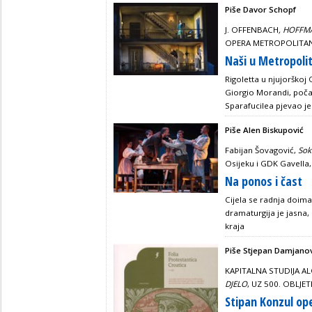
Piše Davor Schopf
J. OFFENBACH
, HOFFM
OPERA METROPOLITAN, 
Naši u Metropoli
Rigoletta u njujorškoj
Giorgio Morandi, poča
Sparafucilea pjevao je 
Piše Alen Biskupović
Fabijan Šovagović,
Soko
Osijeku i GDK Gavella,
Na ponos i čast
Cijela se radnja doim
dramaturgija je jasna,
kraja
Piše Stjepan Damjano
KAPITALNA STUDIJA AL
DJELO
, UZ 500. OBLJE
Stipan Konzul o