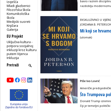
bavio raznim disciplin
Izvješća
Mladi glazbenici
razdoblju modernizma d
Filozofska škola
Komunikološka
škola
EKSKLUZIVNO U
VIJEN
Medijski susreti
JORDANA B. PETERSONA
Knjižara
Galerija
Mi koji se hrvam
EU Projekt
(ulomak)
Uključiva kultura -
potpora socijalnoj
inkluziji kroz kulturu
putem Vijenca
Inkluzija
Piše Ivo Lovrić
Američki predsjednički
Što Trumpova pob
Donald Trump iznimno 
čiji je temeljni politički