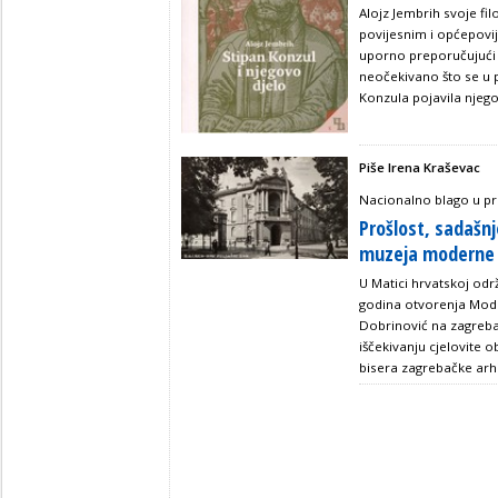
Alojz Jembrih svoje fi
povijesnim i općepovij
uporno preporučujući 
neočekivano što se u 
Konzula pojavila njeg
Piše Irena Kraševac
Nacionalno blago u pro
Prošlost, sadašn
muzeja moderne 
U Matici hrvatskoj odr
godina otvorenja Mode
Dobrinović na zagreba
iščekivanju cjelovite 
bisera zagrebačke arh