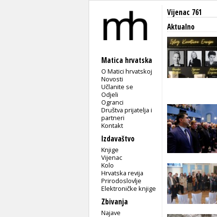
Vijenac 761
Aktualno
Matica hrvatska
O Matici hrvatskoj
Novosti
Učlanite se
Odjeli
Ogranci
Društva prijatelja i
partneri
Kontakt
Izdavaštvo
Knjige
Vijenac
Kolo
Hrvatska revija
Prirodoslovlje
Elektroničke knjige
Zbivanja
Najave