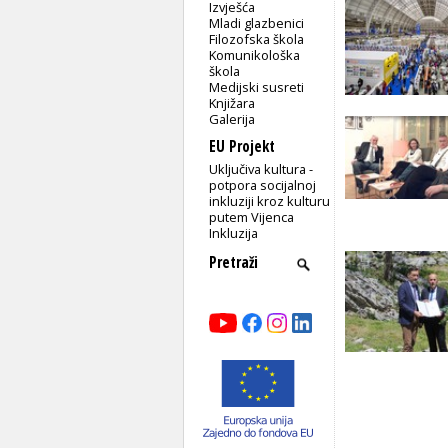
Izvješća
Mladi glazbenici
Filozofska škola
Komunikološka
škola
Medijski susreti
Knjižara
Galerija
EU Projekt
Uključiva kultura -
potpora socijalnoj
inkluziji kroz kulturu
putem Vijenca
Inkluzija