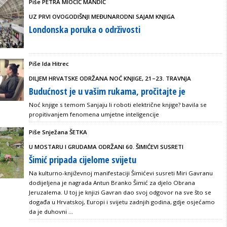
Piše PETRA MIOČIĆ MANDIĆ
UZ PRVI OVOGODIŠNJI MEĐUNARODNI SAJAM KNJIGA
Londonska poruka o održivosti
Piše Ida Hitrec
DILJEM HRVATSKE ODRŽANA NOĆ KNJIGE, 21–23. TRAVNJA
Budućnost je u vašim rukama, pročitajte je
Noć knjige s temom Sanjaju li roboti električne knjige? bavila se
propitivanjem fenomena umjetne inteligencije
Piše Snježana ŠETKA
U MOSTARU I GRUDAMA ODRŽANI 60. ŠIMIĆEVI SUSRETI
Šimić pripada cijelome svijetu
Na kulturno-književnoj manifestaciji Šimićevi susreti Miri Gavranu
dodijeljena je nagrada Antun Branko Šimić za djelo Obrana
Jeruzalema. U toj je knjizi Gavran dao svoj odgovor na sve što se
događa u Hrvatskoj, Europi i svijetu zadnjih godina, gdje osjećamo
da je duhovni ...