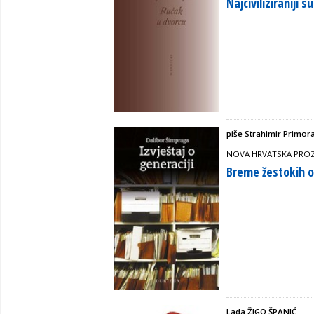
Najciviliziraniji 
piše Strahimir Primor
NOVA HRVATSKA PROZ
Breme žestokih o
Lada ŽIGO ŠPANIĆ