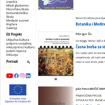
Izvješća
Mladi glazbenici
Filozofska škola
Komunikološka
škola
Nova hrvatska poezija
Medijski susreti
Botanika i Medite
Knjižara
Galerija
EU Projekt
Piše Igor Žic
Uključiva kultura -
Uz knjigu
Istina i laži 
potpora socijalnoj
Časna borba za i
inkluziji kroz kulturu
putem Vijenca
Do sada sam se borila
Inkluzija
umjetnosti, ali sad sa
izlaz iz ove krize, piše
piše Petra MIOČIĆ MA
PRIJEVODNA PROZA:
GYULA ILLYéS:
Ručak u