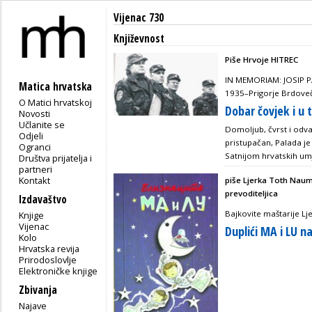
Vijenac 730
Književnost
Piše Hrvoje HITREC
IN MEMORIAM: JOSIP PA
Matica hrvatska
1935–Prigorje Brdoveč
O Matici hrvatskoj
Dobar čovjek i u
Novosti
Učlanite se
Domoljub, čvrst i odv
Odjeli
pristupačan, Palada j
Ogranci
Satnijom hrvatskih um
Društva prijatelja i
partneri
Kontakt
piše Ljerka Toth Naum
prevoditeljica
Izdavaštvo
Bajkovite maštarije L
Knjige
Vijenac
Duplići MA i LU 
Kolo
Hrvatska revija
Prirodoslovlje
Elektroničke knjige
Zbivanja
Najave