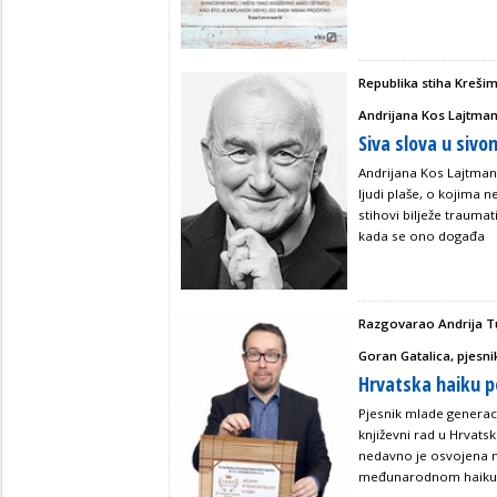
Republika stiha Kreši
Andrijana Kos Lajtma
Siva slova u sivo
Andrijana Kos Lajtman o
ljudi plaše, o kojima n
stihovi bilježe traumat
kada se ono događa
Razgovarao Andrija T
Goran Gatalica, pjesni
Hrvatska haiku po
Pjesnik mlade generaci
književni rad u Hrvats
nedavno je osvojena n
međunarodnom haiku-