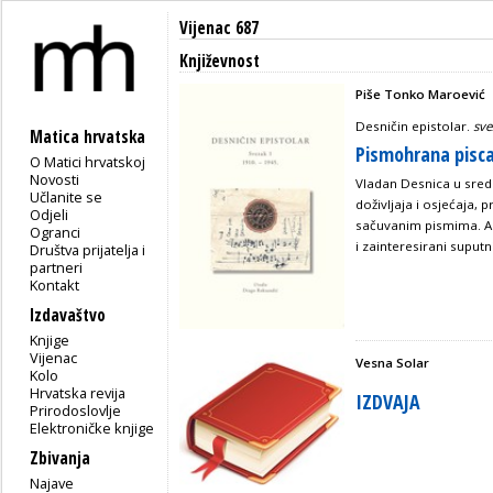
Vijenac 687
Književnost
Piše Tonko Maroević
Desničin epistolar.
sve
Matica hrvatska
Pismohrana pisca
O Matici hrvatskoj
Novosti
Vladan Desnica u sredi
Učlanite se
doživljaja i osjećaja,
Odjeli
sačuvanim pismima. Ali
Ogranci
i zainteresirani suputn
Društva prijatelja i
partneri
Kontakt
Izdavaštvo
Knjige
Vijenac
Vesna Solar
Kolo
Hrvatska revija
IZDVAJA
Prirodoslovlje
Elektroničke knjige
Zbivanja
Najave