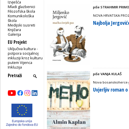
Izvješća
Mladi glazbenici
piše STRAHIMIR PRIM
Filozofska škola
Komunikološka
NOVA HRVATSKA PROZA
škola
Najbolja Jergović
Medijski susreti
Knjižara
Galerija
EU Projekt
Uključiva kultura -
potpora socijalnoj
inkluziji kroz kulturu
putem Vijenca
Inkluzija
piše VANJA KULAŠ
Nova bosanskoherce-g
Uvjerljiv roman 