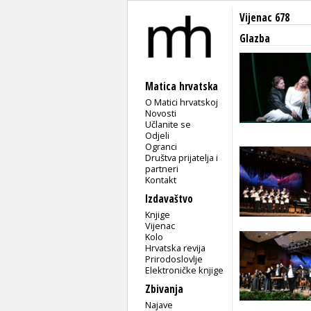
Vijenac 678
Glazba
Matica hrvatska
O Matici hrvatskoj
Novosti
Učlanite se
Odjeli
Ogranci
Društva prijatelja i
partneri
Kontakt
Izdavaštvo
Knjige
Vijenac
Kolo
Hrvatska revija
Prirodoslovlje
Elektroničke knjige
Zbivanja
Najave