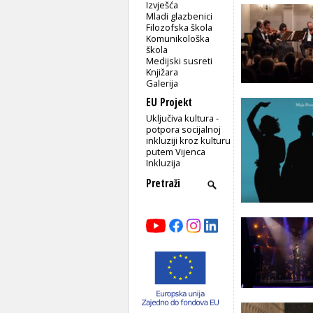
Izvješća
Mladi glazbenici
Filozofska škola
Komunikološka
škola
Medijski susreti
Knjižara
Galerija
EU Projekt
Uključiva kultura -
potpora socijalnoj
inkluziji kroz kulturu
putem Vijenca
Inkluzija