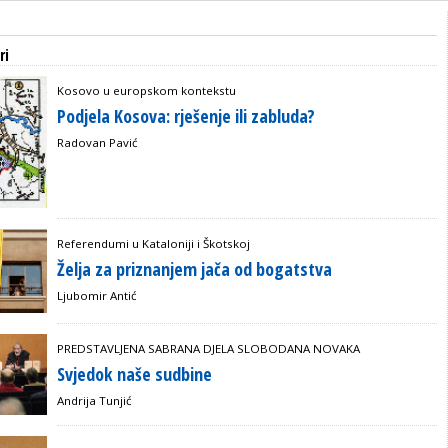
ri
Kosovo u europskom kontekstu
Podjela Kosova: rješenje ili zabluda?
Radovan Pavić
Referendumi u Kataloniji i Škotskoj
Želja za priznanjem jača od bogatstva
Ljubomir Antić
PREDSTAVLJENA SABRANA DJELA SLOBODANA NOVAKA
Svjedok naše sudbine
Andrija Tunjić