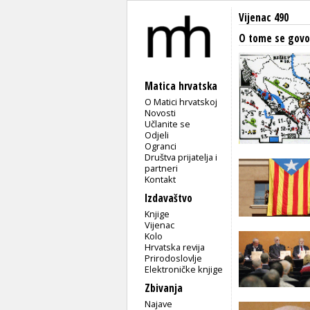
Vijenac 490
O tome se govo
Matica hrvatska
O Matici hrvatskoj
Novosti
Učlanite se
Odjeli
Ogranci
Društva prijatelja i
partneri
Kontakt
Izdavaštvo
Knjige
Vijenac
Kolo
Hrvatska revija
Prirodoslovlje
Elektroničke knjige
Zbivanja
Najave