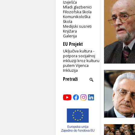
Izvješća
Mladi glazbenici
Filozofska škola
Komunikološka
škola
Medijski susreti
Knjižara
Galerija
EU Projekt
Uključiva kultura -
potpora socijalnoj
inkluziji kroz kulturu
putem Vijenca
Inkluzija