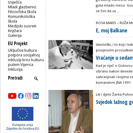
Izvješća
guta mlado meso. Govor
Mladi glazbenici
se čini da se ...
Filozofska škola
Komunikološka
škola
ROSA MARIS – RUŽA 
Medijski susreti
E, moj Balkane
Knjižara
Galerija
EU Projekt
Ideološki, i to koji i k
Uključiva kultura -
povijesnim prosudba
potpora socijalnoj
Vraćanje u seda
inkluziji kroz kulturu
putem Vijenca
Kad je riječ o Gotovcu
Inkluzija
obranu nakon devedeset
sahranjivali i kojima s
komandom JNA 1991.
Lik i djelo Žarka Puho
Svjedok lažnog g