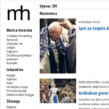
Vijenac 391
Naslovnica
KORIZMA I POST
Sjeti se čovječe d
Matica hrvatska
O Matici hrvatskoj
Novosti
Učlanite se
Odjeli
Ogranci
Društva prijatelja i
partneri
Kontakt
Izdavaštvo
Knjige
Vijenac
RENE MEDVEŠEK, GLUM
Kolo
Hrvatska revija
DRAMSKE UMJETNOST
Prirodoslovlje
Artikuliran govor
Elektroničke knjige
Gavellino je djelo još
Zbivanja
međunarodnim okvirima
Najave
gledatelj, odnosno sl