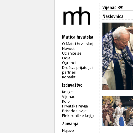
Vijenac 391
Naslovnica
Matica hrvatska
O Matici hrvatskoj
Novosti
Učlanite se
Odjeli
Ogranci
Društva prijatelja i
partneri
Kontakt
Izdavaštvo
Knjige
Vijenac
Kolo
Hrvatska revija
Prirodoslovlje
Elektroničke knjige
Zbivanja
Najave