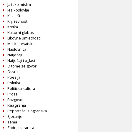
Ja tako mislim
Jezikoslovlje
Kazalište
Književnost
Kritika
Kulturni globus
Likovne umjetnosti
Matica hrvatska
Naslovnica
Natječaji
Natječaji i oglasi
O tome se govori
Osvrti
Poezija
Politika
Politička kultura
Proza
Razgovor
Reagiranja
Reportaže iz ogranaka
Sjećanje
Tema
Zadnja stranica