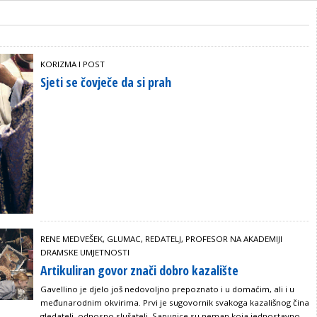
KORIZMA I POST
Sjeti se čovječe da si prah
RENE MEDVEŠEK, GLUMAC, REDATELJ, PROFESOR NA AKADEMIJI
DRAMSKE UMJETNOSTI
Artikuliran govor znači dobro kazalište
Gavellino je djelo još nedovoljno prepoznato i u domaćim, ali i u
međunarodnim okvirima. Prvi je sugovornik svakoga kazališnog čina
gledatelj, odnosno slušatelj. Sapunice su neman koja jednostavno