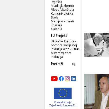
Izvješća
Mladi glazbenici
Filozofska škola
Komunikološka
škola
Medijski susreti
Knjižara
Galerija
EU Projekt
Uključiva kultura -
potpora socijalnoj
inkluziji kroz kulturu
putem Vijenca
Inkluzija