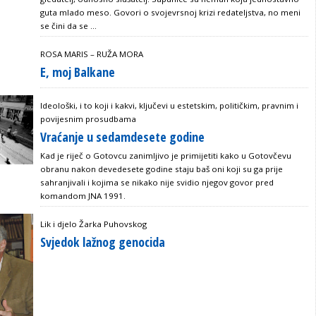
guta mlado meso. Govori o svojevrsnoj krizi redateljstva, no meni
se čini da se ...
ROSA MARIS – RUŽA MORA
E, moj Balkane
Ideološki, i to koji i kakvi, ključevi u estetskim, političkim, pravnim i
povijesnim prosudbama
Vraćanje u sedamdesete godine
Kad je riječ o Gotovcu zanimljivo je primijetiti kako u Gotovčevu
obranu nakon devedesete godine staju baš oni koji su ga prije
sahranjivali i kojima se nikako nije svidio njegov govor pred
komandom JNA 1991.
Lik i djelo Žarka Puhovskog
Svjedok lažnog genocida