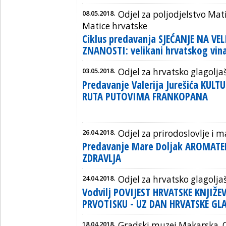
08.05.2018.
Odjel za poljodjelstvo Mati
Matice hrvatske
Ciklus predavanja SJEĆANJE NA V
ZNANOSTI: velikani hrvatskog vin
03.05.2018.
Odjel za hrvatsko glagolja
Predavanje Valerija Jurešića KUL
RUTA PUTOVIMA FRANKOPANA
26.04.2018.
Odjel za prirodoslovlje i
Predavanje Mare Doljak AROMAT
ZDRAVLJA
24.04.2018.
Odjel za hrvatsko glagolja
Vodvilj POVIJEST HRVATSKE KNJIŽE
PRVOTISKU - UZ DAN HRVATSKE GL
18.04.2018.
Gradski muzej Makarska, O