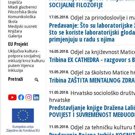
Izvješća
SOCIJALNE FILOZOFIJE
Mladi glazbenici
Filozofska škola
Komunikološka
17.05.2018.
Odjel za prirodoslovlje i
škola
Predavanje: Što su laboratorijske ž
Medijski susreti
što se koriste laboratorijski glodav
Knjižara
Galerija
primjenjuju u radu s njima
EU Projekt
Uključiva kultura -
16.05.2018.
Odjel za književnost Matic
potpora socijalnoj
Tribina EX CATHEDRA - razgovor 
inkluziji kroz kulturu
putem Vijenca
Inkluzija
15.05.2018.
Odjel za školstvo Matice h
Tribina ZAŠTITA MENTALNOG ZDRAV
11.05.2018.
Hrvatsko sociološko društv
hrvatske
Predstavljanje knjige Dražena La
POVIJEST I SUVREMENOST MEĐUOD
11.05.2018.
Odjel za tehničku kulturu