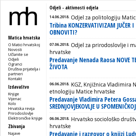
Odjeli - aktivnosti odjela
14.06.2018.
Odjel za politologiju Mati
Tribina KONZERVATIVIZAM JUČER I
OBNOVITI?
Matica hrvatska
07.06.2018.
Odjel za prirodoslovlje i
O Matici hrvatskoj
Novosti
hrvatske
Učlanite se
Predavanje Nenada Raosa NOVE T
Odjeli
Ogranci
ŽIVOTA
Društva prijatelja i
partneri
Kontakt
06.06.2018.
KGZ, Knjižnica Vladimira N
Izdavaštvo
etnologiju Matice hrvatske
Knjige
Predavanje Vladimira Petera Gos
Vijenac
Kolo
SREDNJOVJEKOVLJE U SPOMENIČKOJ
Hrvatska revija
Prirodoslovlje
Elektroničke knjige
06.06.2018.
Hrvatsko sociološko društv
hrvatske
Zbivanja
Predavanje i razgovor o knjizi L
Najave