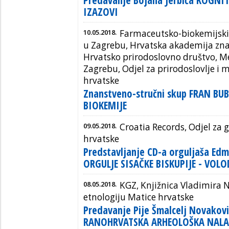
Predavanje Bojana Jerbića KOGNI
IZAZOVI
10.05.2018.
Farmaceutsko-biokemijski 
u Zagrebu, Hrvatska akademija znan
Hrvatsko prirodoslovno društvo, Me
Zagrebu, Odjel za prirodoslovlje i
hrvatske
Znanstveno-stručni skup FRAN BU
BIOKEMIJE
09.05.2018.
Croatia Records, Odjel za 
hrvatske
Predstavljanje CD-a orguljaša Ed
ORGULJE SISAČKE BISKUPIJE - VOLO
08.05.2018.
KGZ, Knjižnica Vladimira N
etnologiju Matice hrvatske
Predavanje Pije Šmalcelj Novakov
RANOHRVATSKA ARHEOLOŠKA NALA