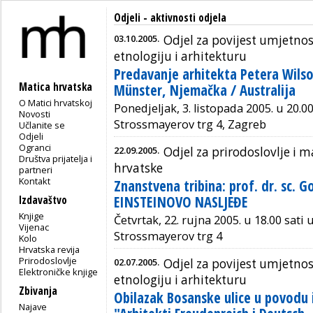
Odjeli - aktivnosti odjela
03.10.2005.
Odjel za povijest umjetnos
etnologiju i arhitekturu
Predavanje arhitekta Petera Wilso
Matica hrvatska
Münster, Njemačka / Australija
O Matici hrvatskoj
Ponedjeljak, 3. listopada 2005. u 20.00
Novosti
Strossmayerov trg 4, Zagreb
Učlanite se
Odjeli
Ogranci
22.09.2005.
Odjel za prirodoslovlje i
Društva prijatelja i
hrvatske
partneri
Kontakt
Znanstvena tribina: prof. dr. sc. G
EINSTEINOVO NASLJEĐE
Izdavaštvo
Knjige
Četvrtak, 22. rujna 2005. u 18.00 sati 
Vijenac
Strossmayerov trg 4
Kolo
Hrvatska revija
Prirodoslovlje
02.07.2005.
Odjel za povijest umjetnos
Elektroničke knjige
etnologiju i arhitekturu
Zbivanja
Obilazak Bosanske ulice u povodu i
Najave