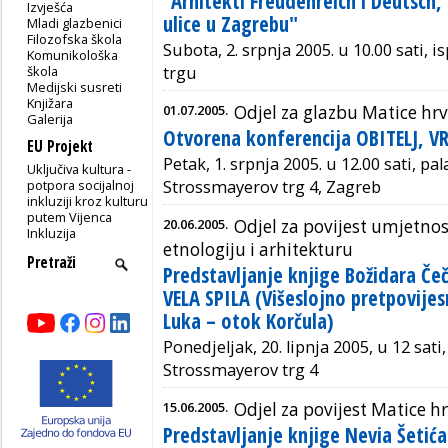
"Arhitekti Freudenreich i Deutsch, 
Izvješća
ulice u Zagrebu"
Mladi glazbenici
Filozofska škola
Subota, 2. srpnja 2005. u 10.00 sati,
Komunikološka
škola
trgu
Medijski susreti
Knjižara
01.07.2005.
Odjel za glazbu Matice hr
Galerija
Otvorena konferencija OBITELJ, V
EU Projekt
Petak, 1. srpnja 2005. u 12.00 sati, pa
Uključiva kultura -
potpora socijalnoj
Strossmayerov trg 4, Zagreb
inkluziji kroz kulturu
putem Vijenca
20.06.2005.
Odjel za povijest umjetnos
Inkluzija
etnologiju i arhitekturu
Predstavljanje knjige Božidara Čeč
VELA SPILA (Višeslojno pretpovijes
Luka – otok Korčula)
Ponedjeljak, 20. lipnja 2005, u 12 sat
Strossmayerov trg 4
15.06.2005.
Odjel za povijest Matice h
Predstavljanje knjige Nevia Šeti