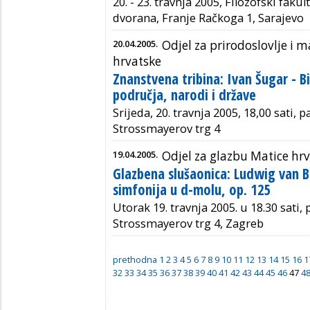
20. - 23. travnja 2005, Filozofski faku
dvorana, Franje Račkoga 1, Sarajevo
20.04.2005.
Odjel za prirodoslovlje i
hrvatske
Znanstvena tribina: Ivan Šugar - B
područja, narodi i države
Srijeda, 20. travnja 2005, 18,00 sati, 
Strossmayerov trg 4
19.04.2005.
Odjel za glazbu Matice hr
Glazbena slušaonica: Ludwig van B
simfonija u d-molu, op. 125
Utorak 19. travnja 2005. u 18.30 sati,
Strossmayerov trg 4, Zagreb
prethodna
1
2
3
4
5
6
7
8
9
10
11
12
13
14
15
16
1
32
33
34
35
36
37
38
39
40
41
42
43
44
45
46
47
4