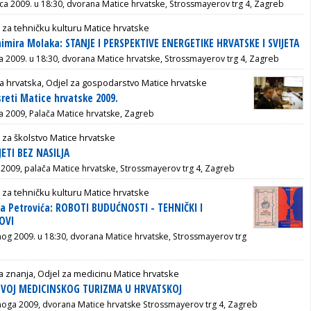
nca 2009. u 18:30, dvorana Matice hrvatske, Strossmayerov trg 4, Zagreb
 za tehničku kulturu Matice hrvatske
imira Molaka: STANJE I PERSPEKTIVE ENERGETIKE HRVATSKE I SVIJETA
ca 2009. u 18:30, dvorana Matice hrvatske, Strossmayerov trg 4, Zagreb
a hrvatska, Odjel za gospodarstvo Matice hrvatske
reti Matice hrvatske 2009.
ga 2009, Palača Matice hrvatske, Zagreb
 za školstvo Matice hrvatske
JETI BEZ NASILJA
g 2009, palača Matice hrvatske, Strossmayerov trg 4, Zagreb
 za tehničku kulturu Matice hrvatske
a Petrovića: ROBOTI BUDUĆNOSTI - TEHNIČKI I
OVI
nog 2009. u 18:30, dvorana Matice hrvatske, Strossmayerov trg
 znanja, Odjel za medicinu Matice hrvatske
AZVOJ MEDICINSKOG TURIZMA U HRVATSKOJ
noga 2009, dvorana Matice hrvatske Strossmayerov trg 4, Zagreb