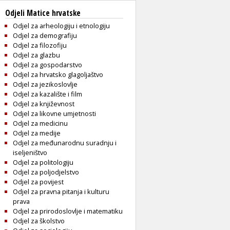
Odjeli Matice hrvatske
Odjel za arheologiju i etnologiju
Odjel za demografiju
Odjel za filozofiju
Odjel za glazbu
Odjel za gospodarstvo
Odjel za hrvatsko glagoljaštvo
Odjel za jezikoslovlje
Odjel za kazalište i film
Odjel za književnost
Odjel za likovne umjetnosti
Odjel za medicinu
Odjel za medije
Odjel za međunarodnu suradnju i
iseljeništvo
Odjel za politologiju
Odjel za poljodjelstvo
Odjel za povijest
Odjel za pravna pitanja i kulturu
prava
Odjel za prirodoslovlje i matematiku
Odjel za školstvo