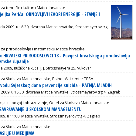
 za tehničku kulturu Matice hrvatske
eljka Perića: OBNOVLJIVI IZVORI ENERGIJE - STANJE I
pada 2009. u 18:30, dvorana Matice hrvatske, Strossmayerov trg
 za prirodoslovlje i matematiku Matice hrvatske
: HRVATSKI PRIRODOSLOVCI 18 - Povijest hrvatskoga prirodoslovlja
emske županije
da 2009, Ružičkina kuća, J. J. Strossmayera 25, Vukovar
 za školstvo Matice hrvatske, Psihološki centar TESA
vodu Svjetskog dana prevencije suicida - PATNJA MLADIH
na 2009. u 18:30, dvorana Matice hrvatske, Strossmayerov trg 4, Zagreb
ija za odgoj i obrazovanje, Odjel za školstvo Matice hrvatske
- USAVRŠAVANJE U ŠKOLSKOM MANAGEMENTU
2009. u 11:00, Matica hrvatska, Strossmayerov trg 4, Zagreb
 za školstvo Matice hrvatske
NASILJE U MEDIJIMA