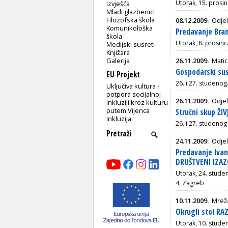
Utorak, 15. prosi
Izvješća
Mladi glazbenici
Filozofska škola
08.12.2009.
Odjel
Komunikološka
Predavanje Bran
škola
Utorak, 8. prosin
Medijski susreti
Knjižara
Galerija
26.11.2009.
Matic
Gospodarski sus
EU Projekt
26. i 27. studeno
Uključiva kultura -
potpora socijalnoj
26.11.2009.
Odjel
inkluziji kroz kulturu
putem Vijenca
Stručni skup ŽIV
Inkluzija
26. i 27. studeno
24.11.2009.
Odjel
Predavanje Ivan
DRUŠTVENI IZAZ
Utorak, 24. stude
4, Zagreb
10.11.2009.
Mreža
Okrugli stol R
Utorak, 10. stude