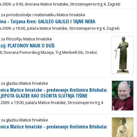
ja 2009. u 9:00, dvorana Matice hrvatske, Strossmayerov trg 4, Zagreb
 za prirodoslovlje i matematiku Matice hrvatske
ina - Tatjana Kren: GALILEO GALILEI I TAJNE NEBA
ja 2009. u 18:00, palača Matice hrvatske, Strossmayerov trg 4, Zagreb
 za filozofiju Matice hrvatske
ozij: PLATONOV NAUK O DUŠI
09, Dvorana Pomorskog Muzeja, Trg Mimbelli bb, Orebić
 za glazbu Matice hrvatske
nica Matice hrvatske - predavanje Krešimira Brlobuša:
EPOTA GLAZBE KAO OSOBITA SLUTNJA TIŠINE
 2009. u 19:00, palača Matice hrvatske, Strossmayerov trg 4
 za glazbu Matice hrvatske
nica Matice hrvatske - predavanje Krešimira Brlobuša: