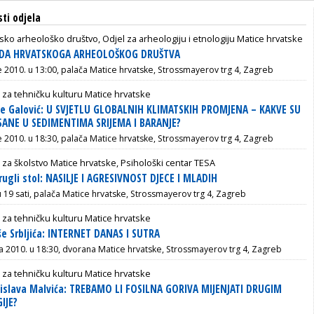
sti odjela
sko arheološko društvo, Odjel za arheologiju i etnologiju Matice hrvatske
DA HRVATSKOGA ARHEOLOŠKOG DRUŠTVA
če 2010. u 13:00, palača Matice hrvatske, Strossmayerov trg 4, Zagreb
 za tehničku kulturu Matice hrvatske
ije Galović: U SVJETLU GLOBALNIH KLIMATSKIH PROMJENA – KAKVE SU
ISANE U SEDIMENTIMA SRIJEMA I BARANJE?
če 2010. u 18:30, palača Matice hrvatske, Strossmayerov trg 4, Zagreb
 za školstvo Matice hrvatske, Psihološki centar TESA
rugli stol: NASILJE I AGRESIVNOST DJECE I MLADIH
u 19 sati, palača Matice hrvatske, Strossmayerov trg 4, Zagreb
 za tehničku kulturu Matice hrvatske
še Srbljića: INTERNET DANAS I SUTRA
nja 2010. u 18:30, dvorana Matice hrvatske, Strossmayerov trg 4, Zagreb
 za tehničku kulturu Matice hrvatske
islava Malvića: TREBAMO LI FOSILNA GORIVA MIJENJATI DRUGIM
IJE?