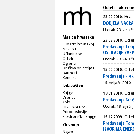
Odjeli - aktivno
23.02.2010.
Hrvat
DODJELA NAGRA
Utorak, 23. velja
Matica hrvatska
23.02.2010.
Odjel
O Matici hrvatskoj
Predavanje Lid
Novosti
OSCILACIJE ZAP
Učlanite se
Odjeli
Utorak, 23. velja
Ogranci
Društva prijatelja i
15.02.2010.
Odjel
partneri
Predavanje - ok
Kontakt
15. veljače 2010. 
Izdavaštvo
Knjige
19.01.2010.
Odjel
Vijenac
Predavanje Sini
Kolo
Utorak, 19. siječ
Hrvatska revija
Prirodoslovlje
Elektroničke knjige
15.12.2009.
Odjel
Predavanje Tom
Zbivanja
IZVORIMA ENERG
Najave