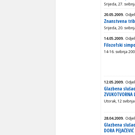
Srijeda, 27. svibn
20.05.2009.
Odjel
Znanstvena trib
Srijeda, 20. svibn
14.05.2009.
Odjel
Filozofski simp
14-16. svibnja 20
12.05.2009.
Odjel
Glazbena slušao
ZVUKOTVORNA LJ
Utorak, 12 svibnja
28.04.2009.
Odjel
Glazbena slušao
DORA PEJAČEVIĆ