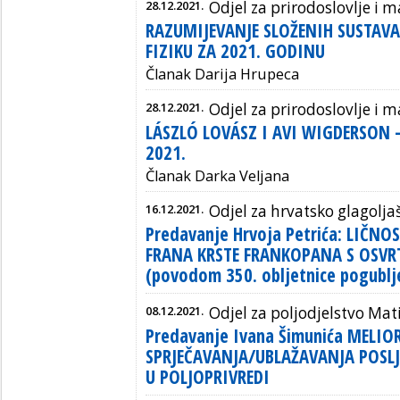
28.12.2021.
Odjel za prirodoslovlje i
RAZUMIJEVANJE SLOŽENIH SUSTAV
FIZIKU ZA 2021. GODINU
Članak Darija Hrupeca
28.12.2021.
Odjel za prirodoslovlje i
LÁSZLÓ LOVÁSZ I AVI WIGDERSON 
2021.
Članak Darka Veljana
16.12.2021.
Odjel za hrvatsko glagolja
Predavanje Hrvoja Petrića: LIČNO
FRANA KRSTE FRANKOPANA S OSV
(povodom 350. obljetnice pogublj
08.12.2021.
Odjel za poljodjelstvo Mat
Predavanje Ivana Šimunića MELIO
SPRJEČAVANJA/UBLAŽAVANJA POSL
U POLJOPRIVREDI