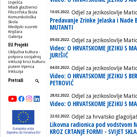
Izvješća
Mladi glazbenici
10.03.2022.
Odjel za jezikoslovlje Mati
Filozofska škola
Komunikološka
Predavanje Zrinke Jelaska i Nade B
škola
MUTANTI
Medijski susreti
Knjižara
Galerija
09.03.2022.
Odjel za jezikoslovlje Mati
EU Projekt
Video: O HRVATSKOME JEZIKU S 
Uključiva kultura -
JURIŠIĆ
potpora socijalnoj
inkluziji kroz kulturu
putem Vijenca
04.03.2022.
Odjel za jezikoslovlje Mati
Inkluzija
Video: O HRVATSKOME JEZIKU S B
PETROVIĆ
28.02.2022.
Odjel za jezikoslovlje Mati
Video: O HRVATSKOME JEZIKU S 
22.02.2022.
Odjel za hrvatsko glagolja
Likovna radionica pod vodstvom 
KROZ CRTANJE FORMI - SVIJET SKLA