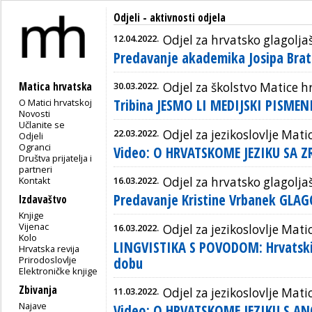
Odjeli - aktivnosti odjela
12.04.2022.
Odjel za hrvatsko glagolja
Predavanje akademika Josipa Brat
Matica hrvatska
30.03.2022.
Odjel za školstvo Matice h
Tribina JESMO LI MEDIJSKI PISMEN
O Matici hrvatskoj
Novosti
Učlanite se
22.03.2022.
Odjel za jezikoslovlje Mati
Odjeli
Ogranci
Video: O HRVATSKOME JEZIKU SA 
Društva prijatelja i
partneri
Kontakt
16.03.2022.
Odjel za hrvatsko glagolja
Predavanje Kristine Vrbanek GLA
Izdavaštvo
Knjige
Vijenac
16.03.2022.
Odjel za jezikoslovlje Mati
Kolo
LINGVISTIKA S POVODOM: Hrvatski 
Hrvatska revija
Prirodoslovlje
dobu
Elektroničke knjige
Zbivanja
11.03.2022.
Odjel za jezikoslovlje Mati
Najave
Video: O HRVATSKOME JEZIKU S A