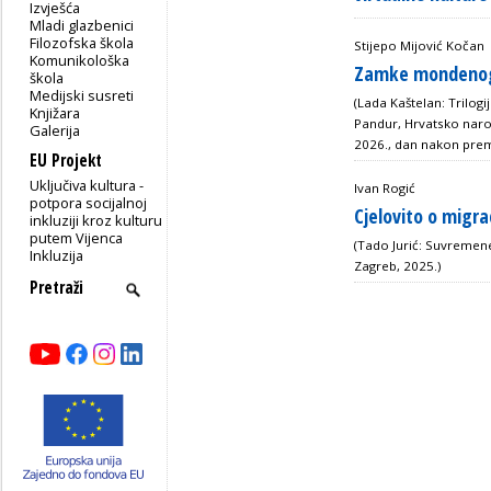
Izvješća
Mladi glazbenici
Filozofska škola
Stijepo Mijović Kočan
Komunikološka
Zamke mondenog 
škola
Medijski susreti
(Lada Kaštelan: Trilog
Knjižara
Pandur, Hrvatsko naro
Galerija
2026., dan nakon prem
EU Projekt
Uključiva kultura -
Ivan Rogić
potpora socijalnoj
Cjelovito o migr
inkluziji kroz kulturu
putem Vijenca
(Tado Jurić: Suvremene
Inkluzija
Zagreb, 2025.)