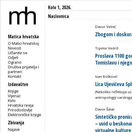
Kolo 1, 2026.
Naslovnica
Davor Velnić
Zbogom i doskor
Matica hrvatska
O Matici hrvatskoj
Novosti
Trpimir Vedriš
Učlanite se
Proslava 1100 go
Odjeli
Tomislavu i njegov
Ogranci
Društva prijatelja i
partneri
Kontakt
Ivan Bošković
Lica Ujevićeva Spl
Izdavaštvo
Knjige
(Nekoliko refleksija uz
Vijenac
antropologiji carskoga
Kolo
Hrvatska revija
Davor Šalat
Prirodoslovlje
Elektroničke knjige
Sintetičko pron
Zbivanja
– uvid u beskona
Najave
virtualne kulture