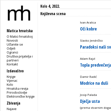
Kolo 4, 2022.
Književna scena
Ivan Aralica
Oči kobre
Matica hrvatska
O Matici hrvatskoj
Novosti
Slavko Jendričko
Učlanite se
Paradoksi naši s
Odjeli
Ogranci
Društva prijatelja i
Adam Rajzl
partneri
Kontakt
Topla predvečerj
Izdavaštvo
Knjige
Damir Radić
Vijenac
Modrice na duši
Kolo
Hrvatska revija
Prirodoslovlje
Josip Palada
Elektroničke knjige
Dječja usta
Zbivanja
(prema stvarnim doga
Najave