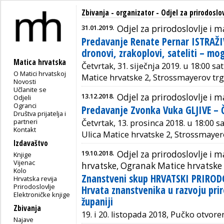
Zbivanja - organizator - Odjel za prirodosl
31.01.2019.
Odjel za prirodoslovlje i
Predavanje Renate Pernar ISTRAŽ
dronovi, zrakoplovi, sateliti – m
Matica hrvatska
Četvrtak, 31. siječnja 2019. u 18:00 sa
O Matici hrvatskoj
Matice hrvatske 2, Strossmayerov trg
Novosti
Učlanite se
13.12.2018.
Odjel za prirodoslovlje i
Odjeli
Ogranci
Predavanje Zvonka Vuka GLJIVE –
Društva prijatelja i
partneri
Četvrtak, 13. prosinca 2018. u 18:00 s
Kontakt
Ulica Matice hrvatske 2, Strossmayer
Izdavaštvo
19.10.2018.
Odjel za prirodoslovlje i
Knjige
Vijenac
hrvatske, Ogranak Matice hrvatske
Kolo
Znanstveni skup HRVATSKI PRIROD
Hrvatska revija
Prirodoslovlje
Hrvata znanstvenika u razvoju prir
Elektroničke knjige
županiji
Zbivanja
19. i 20. listopada 2018, Pučko otvore
Najave