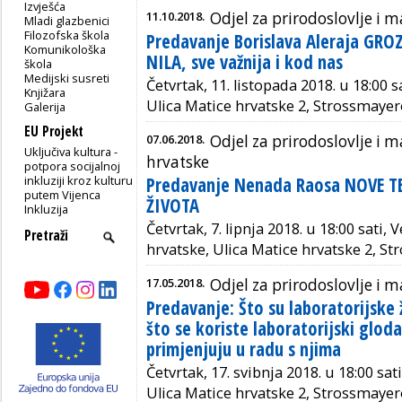
Izvješća
11.10.2018.
Odjel za prirodoslovlje i
Mladi glazbenici
Filozofska škola
Predavanje Borislava Aleraja GR
Komunikološka
NILA, sve važnija i kod nas
škola
Medijski susreti
Četvrtak, 11. listopada 2018. u 18:00 s
Knjižara
Ulica Matice hrvatske 2, Strossmayer
Galerija
EU Projekt
07.06.2018.
Odjel za prirodoslovlje i
Uključiva kultura -
hrvatske
potpora socijalnoj
inkluziji kroz kulturu
Predavanje Nenada Raosa NOVE T
putem Vijenca
ŽIVOTA
Inkluzija
Četvrtak, 7. lipnja 2018. u 18:00 sati,
hrvatske, Ulica Matice hrvatske 2, S
17.05.2018.
Odjel za prirodoslovlje i
Predavanje: Što su laboratorijske ž
što se koriste laboratorijski glodav
primjenjuju u radu s njima
Četvrtak, 17. svibnja 2018. u 18:00 sa
Ulica Matice hrvatske 2, Strossmayer