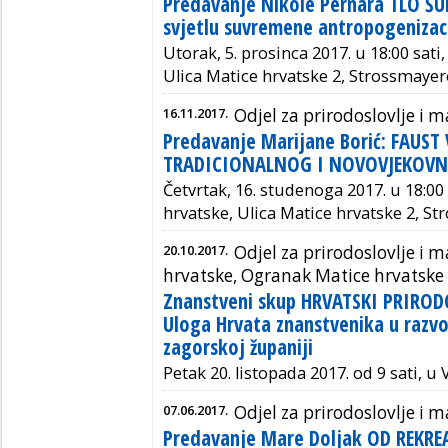
Predavanje Nikole Pernara TLO Š
svjetlu suvremene antropogenizaci
Utorak, 5. prosinca 2017. u 18:00 sati
Ulica Matice hrvatske 2, Strossmayer
16.11.2017.
Odjel za prirodoslovlje i
Predavanje Marijane Borić: FAUS
TRADICIONALNOG I NOVOVJEKOVN
Četvrtak, 16. studenoga 2017. u 18:00
hrvatske, Ulica Matice hrvatske 2, S
20.10.2017.
Odjel za prirodoslovlje i
hrvatske, Ogranak Matice hrvatske
Znanstveni skup HRVATSKI PRIROD
Uloga Hrvata znanstvenika u razvo
zagorskoj županiji
Petak 20. listopada 2017. od 9 sati, u
07.06.2017.
Odjel za prirodoslovlje i
Predavanje Mare Doljak OD REKR