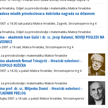
a hrvatska, Odjel za prirodoslovlje i matematiku Matice hrvatske
radova mladih prirodoslovaca dobitnika nagrada na državnom
.
 2007. u 18.00 sati palača Matice hrvatske, Zagreb, Strossmayerov trg 4
a hrvatska, Odjel za prirodoslovlje i matematiku Matice hrvatske
ina - akademik Ivan Gušić i dr. sc. Josip Halamić, NOVIJI POGLEDI NA
VEDNICE
ja 2007. u 18 sati, Matica hrvatska, Strossmayerov trg 4
 za prirodoslovlje i matematiku Matice hrvatske
ina akademik Nenad Trinajstić - Hrvatski nobelovci -
 LEOPOLD RUŽIČKA
 2007. u 18.30, u palači Matice hrvatske, Strossmayerov trg 4
 za prirodoslovlje i matematiku Matice hrvatske
na prof. dr. sc. Miljenko Dumić - Hrvatski nobelovci -
 VLADIMIR PRELOG
žujka 2007. u 18 sati, u palači Matice hrvatske, Strossmayerov