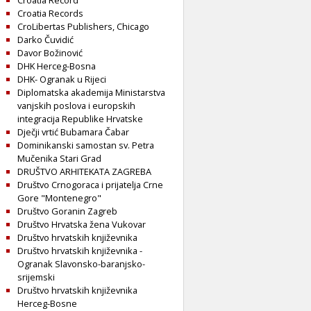
Croatia Record
Croatia Records
CroLibertas Publishers, Chicago
Darko Čuvidić
Davor Božinović
DHK Herceg-Bosna
DHK- Ogranak u Rijeci
Diplomatska akademija Ministarstva
vanjskih poslova i europskih
integracija Republike Hrvatske
Dječji vrtić Bubamara Čabar
Dominikanski samostan sv. Petra
Mučenika Stari Grad
DRUŠTVO ARHITEKATA ZAGREBA
Društvo Crnogoraca i prijatelja Crne
Gore "Montenegro"
Društvo Goranin Zagreb
Društvo Hrvatska žena Vukovar
Društvo hrvatskih književnika
Društvo hrvatskih književnika -
Ogranak Slavonsko-baranjsko-
srijemski
Društvo hrvatskih književnika
Herceg-Bosne