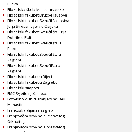
Rijeka
Filozofska škola Matice hrvatske
Filozofski fakultet Družbe Isusove
Filozofski fakultet Sveučilišta Josipa
Jurja Strossmayera u Osijeku
Filozofski fakultet Sveučilišta Jurja
Dobrile u Puli
Filozofski fakultet Sveučilišta u
Rijeci
Filozofski fakultet Sveučilišta u
Zagrebu
Filozofski fakultet Sveučilšta u
Zagrebu
Filozofski fakultet u Rijeci
Filozofski fakultet u Zagrebu
Filozofski simpozij
FMC Svjetlo riječi d.o.o.
Foto-kino klub "Baranja-film" Beli
Manastir
Francuska alijansa Zagreb
Franjevačka provincija Presvetog
Otkupitelja
Franjevačka provincija presvetog