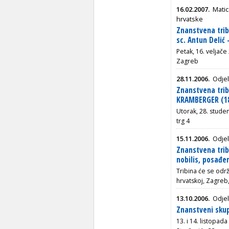
16.02.2007.
Matic
hrvatske
Znanstvena trib
sc. Antun Deli
Petak, 16. veljače
Zagreb
28.11.2006.
Odjel
Znanstvena trib
KRAMBERGER (1
Utorak, 28. stude
trg 4
15.11.2006.
Odjel
Znanstvena tri
nobilis, posađe
Tribina će se održ
hrvatskoj, Zagreb
13.10.2006.
Odjel
Znanstveni skup
13. i 14. listopad