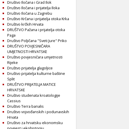
Društvo Iločana i Grad Ilok
Društvo Iločana i prijatelja Iloka
Društvo Iločana u Zagrebu
Društvo Krčana i prijatelja otoka Krka
Društvo krčkih Hrvata
DRUŠTVO Pažana i prijatelja otoka
Paga
Društvo Poljičana "Sveti Jure" Priko
DRUŠTVO POVJESNIČARA
UMJETNOSTI HRVATSKE
Društvo povjesničara umjetnosti
Rijeke
Društvo prijatelja glagoljice
Društvo prijatelja kulturne baštine
Split
DRUŠTVO PRIJATELJA MATICE
HRVATSKE
Društvo studenata kroatologije
Cassius
Društvo Terra banalis
Društvo vojvođanskih i podunavskih
Hrvata
Društvo za hrvatsku ekonomsku
povijest i ekohistoriju