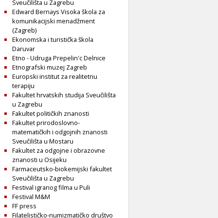
Sveučilišta u Zagrebu
Edward Bernays Visoka škola za
komunikacijski menadžment
(Zagreb)
Ekonomska i turistička škola
Daruvar
Etno - Udruga Prepelin'c Delnice
Etnografski muzej Zagreb
Europski institut za realitetnu
terapiju
Fakultet hrvatskih studija Sveučilišta
u Zagrebu
Fakultet političkih znanosti
Fakultet prirodoslovno-
matematičkih i odgojnih znanosti
Sveučilišta u Mostaru
Fakultet za odgojne i obrazovne
znanosti u Osijeku
Farmaceutsko-biokemijski fakultet
Sveučilišta u Zagrebu
Festival igranog filma u Puli
Festival M&M
FF press
Filatelističko-numizmatičko društvo