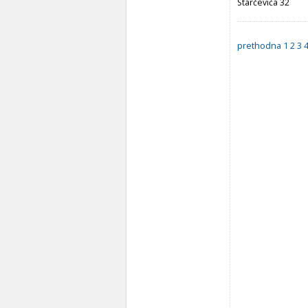
Starčevića 32
prethodna
1
2
3