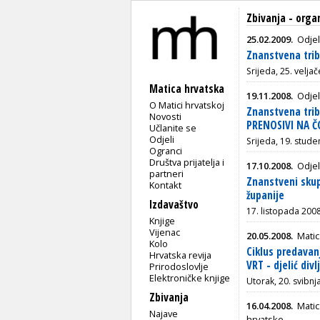
Zbivanja - orga
25.02.2009.
Odjel
Znanstvena trib
Srijeda, 25. velja
Matica hrvatska
19.11.2008.
Odjel
O Matici hrvatskoj
Znanstvena trib
Novosti
PRENOSIVI NA Č
Učlanite se
Odjeli
Srijeda, 19. stud
Ogranci
Društva prijatelja i
17.10.2008.
Odjel
partneri
Znanstveni skup
Kontakt
županije
Izdavaštvo
17. listopada 2008
Knjige
Vijenac
20.05.2008.
Matic
Kolo
Ciklus predava
Hrvatska revija
VRT - djelić div
Prirodoslovlje
Elektroničke knjige
Utorak, 20. svibnj
Zbivanja
16.04.2008.
Matic
Najave
hrvatske