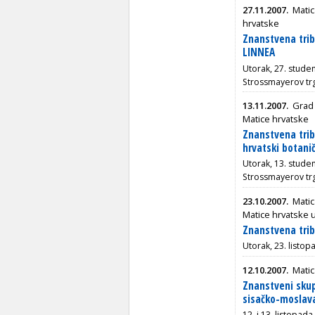
27.11.2007.
Matic
hrvatske
Znanstvena trib
LINNEA
Utorak, 27. stude
Strossmayerov tr
13.11.2007.
Grad 
Matice hrvatske
Znanstvena trib
hrvatski botani
Utorak, 13. stude
Strossmayerov tr
23.10.2007.
Matic
Matice hrvatske 
Znanstvena trib
Utorak, 23. listop
12.10.2007.
Matic
Znanstveni skup
sisačko-moslava
12. i 13. listopad