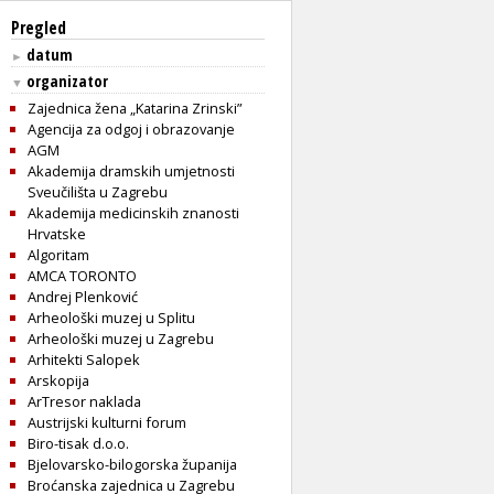
Pregled
datum
►
organizator
▼
Zajednica žena „Katarina Zrinski”
Agencija za odgoj i obrazovanje
AGM
Akademija dramskih umjetnosti
Sveučilišta u Zagrebu
Akademija medicinskih znanosti
Hrvatske
Algoritam
AMCA TORONTO
Andrej Plenković
Arheološki muzej u Splitu
Arheološki muzej u Zagrebu
Arhitekti Salopek
Arskopija
ArTresor naklada
Austrijski kulturni forum
Biro-tisak d.o.o.
Bjelovarsko-bilogorska županija
Broćanska zajednica u Zagrebu