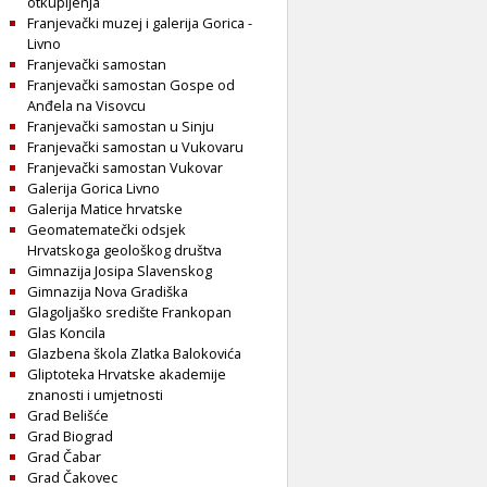
otkupljenja
Franjevački muzej i galerija Gorica -
Livno
Franjevački samostan
Franjevački samostan Gospe od
Anđela na Visovcu
Franjevački samostan u Sinju
Franjevački samostan u Vukovaru
Franjevački samostan Vukovar
Galerija Gorica Livno
Galerija Matice hrvatske
Geomatematečki odsjek
Hrvatskoga geološkog društva
Gimnazija Josipa Slavenskog
Gimnazija Nova Gradiška
Glagoljaško središte Frankopan
Glas Koncila
Glazbena škola Zlatka Balokovića
Gliptoteka Hrvatske akademije
znanosti i umjetnosti
Grad Belišće
Grad Biograd
Grad Čabar
Grad Čakovec