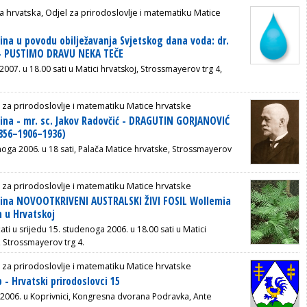
a hrvatska, Odjel za prirodoslovlje i matematiku Matice
ina u povodu obilježavanja Svjetskog dana voda: dr.
ć - PUSTIMO DRAVU NEKA TEČE
 2007. u 18.00 sati u Matici hrvatskoj, Strossmayerov trg 4,
 za prirodoslovlje i matematiku Matice hrvatske
ina - mr. sc. Jakov Radovčić - DRAGUTIN GORJANOVIĆ
856–1906–1936)
noga 2006. u 18 sati, Palača Matice hrvatske, Strossmayerov
 za prirodoslovlje i matematiku Matice hrvatske
bina NOVOOTKRIVENI AUSTRALSKI ŽIVI FOSIL Wollemia
n u Hrvatskoj
ati u srijedu 15. studenoga 2006. u 18.00 sati u Matici
, Strossmayerov trg 4.
 za prirodoslovlje i matematiku Matice hrvatske
 - Hrvatski prirodoslovci 15
a 2006. u Koprivnici, Kongresna dvorana Podravka, Ante