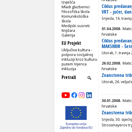
Izvješća
Ciklus predavan
Mladi glazbenici
Filozofska škola
VRT - jučer, dan
Komunikološka
Srijeda, 16. travn
škola
Medijski susreti
01.04.2008.
Matic
Knjižara
hrvatske
Galerija
Ciklus predavan
EU Projekt
MAKSIMIR - Šetn
Uključiva kultura -
Utorak, 1. travnja
potpora socijalnoj
inkluziji kroz kulturu
26.02.2008.
Matic
putem Vijenca
Inkluzija
hrvatske
Znanstvena trib
Utorak, 26. veljač
30.01.2008.
Matic
hrvatske
Znanstvena trib
Srijeda, 30. siječ
Strossmayerov tr