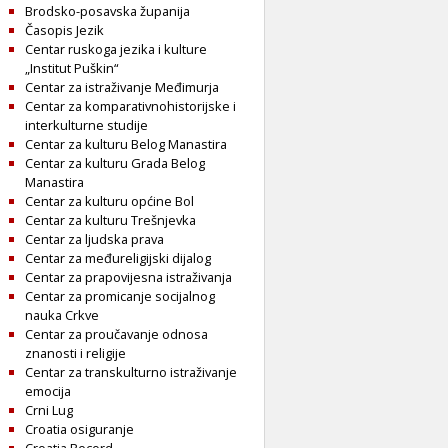
Brodsko-posavska županija
Časopis Jezik
Centar ruskoga jezika i kulture
„Institut Puškin“
Centar za istraživanje Međimurja
Centar za komparativnohistorijske i
interkulturne studije
Centar za kulturu Belog Manastira
Centar za kulturu Grada Belog
Manastira
Centar za kulturu općine Bol
Centar za kulturu Trešnjevka
Centar za ljudska prava
Centar za međureligijski dijalog
Centar za prapovijesna istraživanja
Centar za promicanje socijalnog
nauka Crkve
Centar za proučavanje odnosa
znanosti i religije
Centar za transkulturno istraživanje
emocija
Crni Lug
Croatia osiguranje