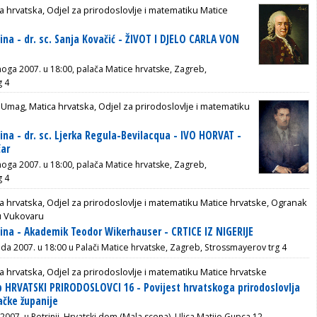
a hrvatska, Odjel za prirodoslovlje i matematiku Matice
ina - dr. sc. Sanja Kovačić - ŽIVOT I DJELO CARLA VON
noga 2007. u 18:00, palača Matice hrvatske, Zagreb,
g 4
Umag, Matica hrvatska, Odjel za prirodoslovlje i matematiku
ina - dr. sc. Ljerka Regula-Bevilacqua - IVO HORVAT -
čar
noga 2007. u 18:00, palača Matice hrvatske, Zagreb,
g 4
a hrvatska, Odjel za prirodoslovlje i matematiku Matice hrvatske, Ogranak
u Vukovaru
ina - Akademik Teodor Wikerhauser - CRTICE IZ NIGERIJE
ada 2007. u 18:00 u Palači Matice hrvatske, Zagreb, Strossmayerov trg 4
a hrvatska, Odjel za prirodoslovlje i matematiku Matice hrvatske
 HRVATSKI PRIRODOSLOVCI 16 - Povijest hrvatskoga prirodoslovlja
čke županije
a 2007. u Petrinji, Hrvatski dom (Mala scena), Ulica Matije Gupca 12