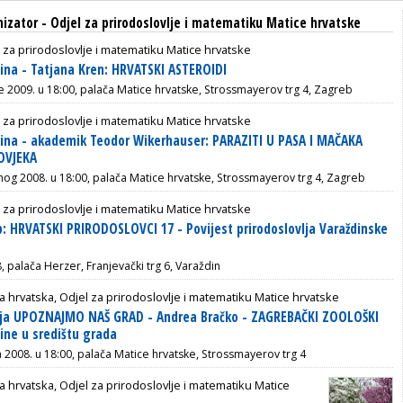
nizator - Odjel za prirodoslovlje i matematiku Matice hrvatske
 za prirodoslovlje i matematiku Matice hrvatske
ina - Tatjana Kren: HRVATSKI ASTEROIDI
če 2009. u 18:00, palača Matice hrvatske, Strossmayerov trg 4, Zagreb
 za prirodoslovlje i matematiku Matice hrvatske
ina - akademik Teodor Wikerhauser: PARAZITI U PASA I MAČAKA
OVJEKA
enog 2008. u 18:00, palača Matice hrvatske, Strossmayerov trg 4, Zagreb
 za prirodoslovlje i matematiku Matice hrvatske
: HRVATSKI PRIRODOSLOVCI 17 - Povijest prirodoslovlja Varaždinske
, palača Herzer, Franjevački trg 6, Varaždin
a hrvatska, Odjel za prirodoslovlje i matematiku Matice hrvatske
nja UPOZNAJMO NAŠ GRAD - Andrea Bračko - ZAGREBAČKI ZOOLOŠKI
ljine u središtu grada
a 2008. u 18:00, palača Matice hrvatske, Strossmayerov trg 4
a hrvatska, Odjel za prirodoslovlje i matematiku Matice