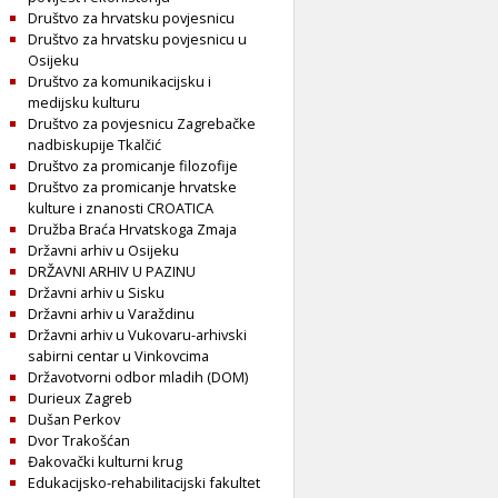
Društvo za hrvatsku povjesnicu
Društvo za hrvatsku povjesnicu u
Osijeku
Društvo za komunikacijsku i
medijsku kulturu
Društvo za povjesnicu Zagrebačke
nadbiskupije Tkalčić
Društvo za promicanje filozofije
Društvo za promicanje hrvatske
kulture i znanosti CROATICA
Družba Braća Hrvatskoga Zmaja
Državni arhiv u Osijeku
DRŽAVNI ARHIV U PAZINU
Državni arhiv u Sisku
Državni arhiv u Varaždinu
Državni arhiv u Vukovaru-arhivski
sabirni centar u Vinkovcima
Državotvorni odbor mladih (DOM)
Durieux Zagreb
Dušan Perkov
Dvor Trakošćan
Đakovački kulturni krug
Edukacijsko-rehabilitacijski fakultet