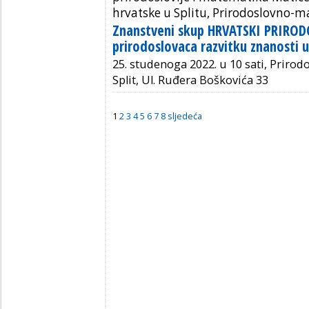
hrvatske u Splitu, Prirodoslovno-ma
Znanstveni skup HRVATSKI PRIROD
prirodoslovaca razvitku znanosti u
25. studenoga 2022. u 10 sati, Priro
Split, Ul. Ruđera Boškovića 33
1
2
3
4
5
6
7
8
sljedeća