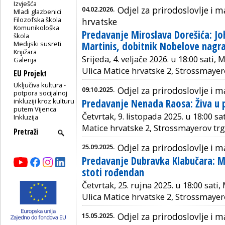
Izvješća
04.02.2026.
Odjel za prirodoslovlje i
Mladi glazbenici
Filozofska škola
hrvatske
Komunikološka
Predavanje Miroslava Dorešića: 
škola
Medijski susreti
Martinis, dobitnik Nobelove nagra
Knjižara
Srijeda, 4. veljače 2026. u 18:00 sati
Galerija
Ulica Matice hrvatske 2, Strossmayer
EU Projekt
Uključiva kultura -
09.10.2025.
Odjel za prirodoslovlje i
potpora socijalnoj
inkluziji kroz kulturu
Predavanje Nenada Raosa: Živa u p
putem Vijenca
Četvrtak, 9. listopada 2025. u 18:00 sa
Inkluzija
Matice hrvatske 2, Strossmayerov trg
25.09.2025.
Odjel za prirodoslovlje i
Predavanje Dubravka Klabučara: M
stoti rođendan
Četvrtak, 25. rujna 2025. u 18:00 sati
Ulica Matice hrvatske 2, Strossmayer
15.05.2025.
Odjel za prirodoslovlje i