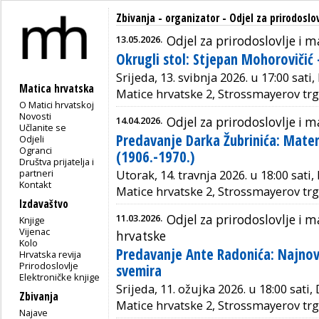
Zbivanja - organizator - Odjel za prirodosl
13.05.2026.
Odjel za prirodoslovlje i
Okrugli stol: Stjepan Mohorovičić 
Srijeda, 13. svibnja 2026. u 17:00 sati
Matica hrvatska
Matice hrvatske 2, Strossmayerov trg
O Matici hrvatskoj
Novosti
14.04.2026.
Odjel za prirodoslovlje i
Učlanite se
Predavanje Darka Žubrinića: Matem
Odjeli
Ogranci
(1906.-1970.)
Društva prijatelja i
partneri
Utorak, 14. travnja 2026. u 18:00 sati,
Kontakt
Matice hrvatske 2, Strossmayerov trg
Izdavaštvo
11.03.2026.
Odjel za prirodoslovlje i
Knjige
Vijenac
hrvatske
Kolo
Predavanje Ante Radonića: Najnovi
Hrvatska revija
Prirodoslovlje
svemira
Elektroničke knjige
Srijeda, 11. ožujka 2026. u 18:00 sati,
Zbivanja
Matice hrvatske 2, Strossmayerov trg
Najave