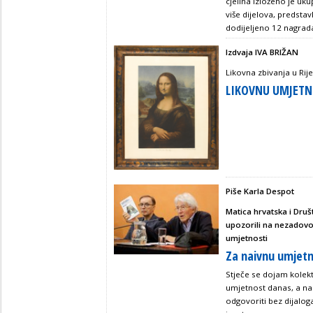
cjelina izloženo je uku
više dijelova, predstav
dodijeljeno 12 nagrad
Izdvaja IVA BRIŽAN
Likovna zbivanja u Rije
LIKOVNU UMJETN
Piše Karla Despot
Matica hrvatska i Dru
upozorili na nezadovol
umjetnosti
Za naivnu umjet
Stječe se dojam kolekt
umjetnost danas, a na 
odgovoriti bez dijaloga