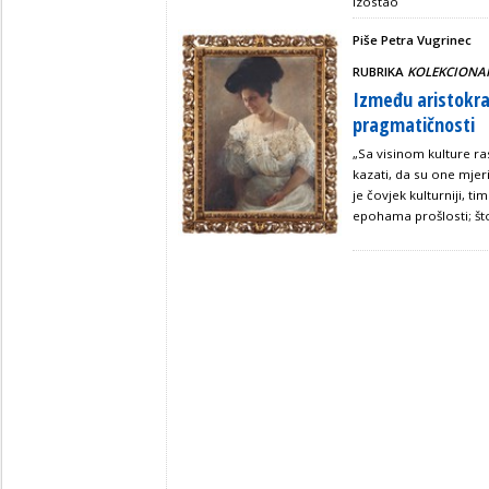
izostao
Piše Petra Vugrinec
RUBRIKA
KOLEKCIONA
Između aristokra
pragmatičnosti
„Sa visinom kulture ras
kazati, da su one mjer
je čovjek kulturniji, t
epohama prošlosti; što je