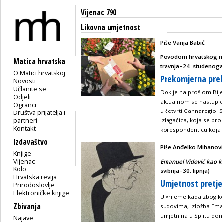
Vijenac 790
Likovna umjetnost
Piše Vanja Babić
Povodom hrvatskog na
Matica hrvatska
travnja–24. studenog
O Matici hrvatskoj
Prekomjerna pre
Novosti
Učlanite se
Dok je na prošlom Bije
Odjeli
aktualnom se nastup o
Ogranci
u četvrti Cannaregio. S
Društva prijatelja i
partneri
izlagačica, koja se pr
Kontakt
korespondenticu koja 
Izdavaštvo
Piše Anđelko Mihanov
Knjige
Vijenac
Emanuel Vidović kao k
Kolo
svibnja–30. lipnja)
Hrvatska revija
Umjetnost pretjer
Prirodoslovlje
Elektroničke knjige
U vrijeme kada zbog ko
Zbivanja
sudovima, izložba Eman
umjetnina u Splitu don
Najave