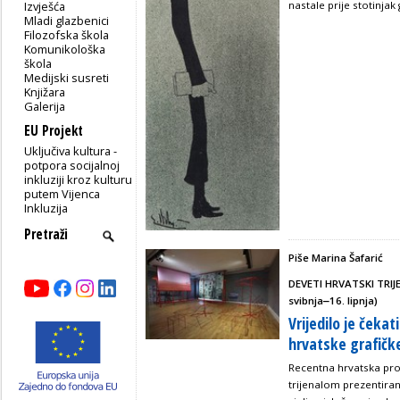
Izvješća
nastale prije stotinjak
Mladi glazbenici
Filozofska škola
Komunikološka
škola
Medijski susreti
Knjižara
Galerija
EU Projekt
Uključiva kultura -
potpora socijalnoj
inkluziji kroz kulturu
putem Vijenca
Inkluzija
Piše Marina Šafarić
DEVETI HRVATSKI TRIJE
svibnja‒16. lipnja)
Vrijedilo je čekat
hrvatske grafičk
Recentna hrvatska pro
trijenalom prezentira