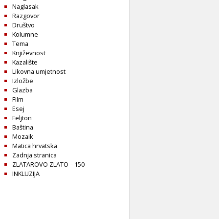
Naglasak
Razgovor
Društvo
Kolumne
Tema
Književnost
Kazalište
Likovna umjetnost
Izložbe
Glazba
Film
Esej
Feljton
Baština
Mozaik
Matica hrvatska
Zadnja stranica
ZLATAROVO ZLATO – 150
INKLUZIJA