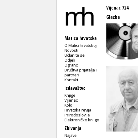
Vijenac 724
Glazba
Matica hrvatska
O Matici hrvatskoj
Novosti
Učlanite se
Odjeli
Ogranci
Društva prijatelja i
partneri
Kontakt
Izdavaštvo
Knjige
Vijenac
Kolo
Hrvatska revija
Prirodoslovlje
Elektroničke knjige
Zbivanja
Najave