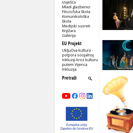
Izvješća
Mladi glazbenici
Filozofska škola
Komunikološka
škola
Medijski susreti
Knjižara
Galerija
EU Projekt
Uključiva kultura -
potpora socijalnoj
inkluziji kroz kulturu
putem Vijenca
Inkluzija