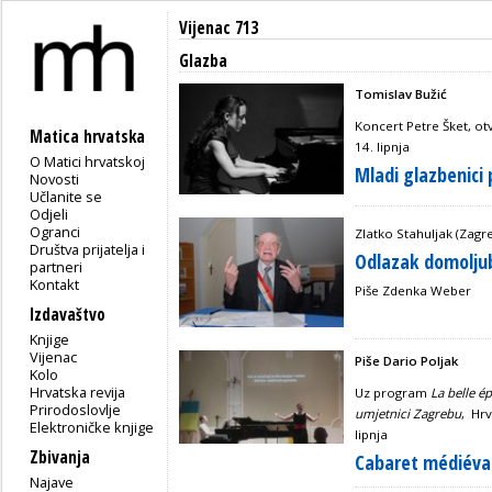
Vijenac 713
Glazba
Tomislav Bužić
Koncert Petre Šket, o
Matica hrvatska
14. lipnja
O Matici hrvatskoj
Mladi glazbenici
Novosti
Učlanite se
Odjeli
Ogranci
Zlatko Stahuljak (Zagre
Društva prijatelja i
Odlazak domoljuba
partneri
Kontakt
Piše Zdenka Weber
Izdavaštvo
Knjige
Vijenac
Piše Dario Poljak
Kolo
Hrvatska revija
Uz program
La belle 
Prirodoslovlje
umjetnici Zagrebu
,
Hrv
Elektroničke knjige
lipnja
Zbivanja
Cabaret médiéva
Najave