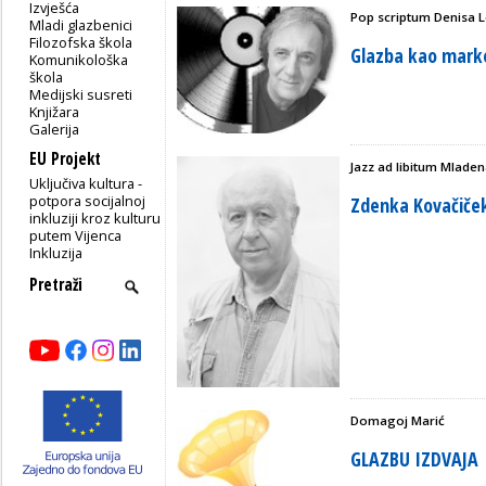
Izvješća
Pop scriptum Denisa 
Mladi glazbenici
Filozofska škola
Glazba kao marke
Komunikološka
škola
Medijski susreti
Knjižara
Galerija
EU Projekt
Jazz ad libitum Mlade
Uključiva kultura -
potpora socijalnoj
Zdenka Kovačiček
inkluziji kroz kulturu
putem Vijenca
Inkluzija
Domagoj Marić
GLAZBU IZDVAJA