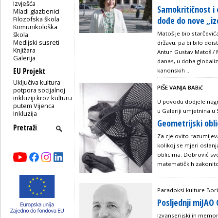
Izvješća
Samokritičnost i 
Mladi glazbenici
Filozofska škola
dođe do nove „iz
Komunikološka
Matoš je bio starčević
škola
Medijski susreti
državu, pa bi bilo doi
Knjižara
Antun Gustav Matoš / 
Galerija
danas, u doba globaliza
EU Projekt
kanonskih ...
Uključiva kultura -
PIŠE VANJA BABić
potpora socijalnoj
inkluziji kroz kulturu
U povodu dodjele na
putem Vijenca
u Galeriji umjetnina u
Inkluzija
Geometrijski obl
Za cjelovito razumijev
kolikoj se mjeri oslan
oblicima. Dobrović svo
matematičkih zakonito
Paradoksi kulture Bor
Posljednji miJAO 
Izvanserijski in memori