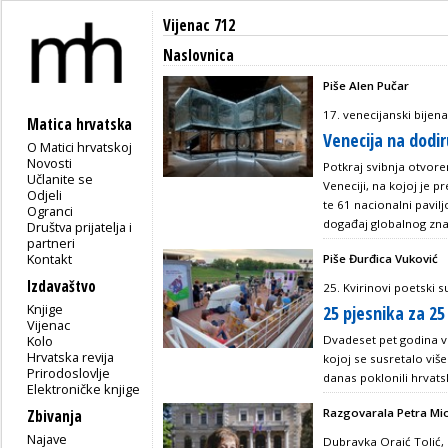
Vijenac 712
Naslovnica
Piše Alen Pučar
17. venecijanski bijena
Matica hrvatska
Venecija na dodi
O Matici hrvatskoj
Novosti
Potkraj svibnja otvor
Učlanite se
Veneciji, na kojoj je 
Odjeli
te 61 nacionalni pavilj
Ogranci
događaj globalnog zn
Društva prijatelja i
partneri
Kontakt
Piše Đurđica Vuković
Izdavaštvo
25. Kvirinovi poetski su
Knjige
25 pjesnika za 25
Vijenac
Kolo
Dvadeset pet godina v
Hrvatska revija
kojoj se susretalo viš
Prirodoslovlje
danas poklonili hrvat
Elektroničke knjige
Razgovarala Petra Mi
Zbivanja
Najave
Dubravka Oraić Tolić,