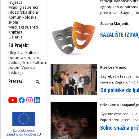
temelju kanonskih dram
Izvješća
Mladi glazbenici
agoniji kao duodrama, 
Filozofska škola
predstava, U agoniji, 
Komunikološka
škola
Suzana Marjanić
Medijski susreti
Knjižara
KAZALIŠTE IZDVA
Galerija
EU Projekt
Uključiva kultura -
potpora socijalnoj
inkluziji kroz kulturu
putem Vijenca
Piše Lea Franić
Inkluzija
Zagrebački festival m
Gavran, Zagreb, 1–7. l
Od politike do lju
Piše Gloria Fabijanić Je
Opasne veze
, red. Olja
Exportdrvo, premijera 1
Bolno snažna prič