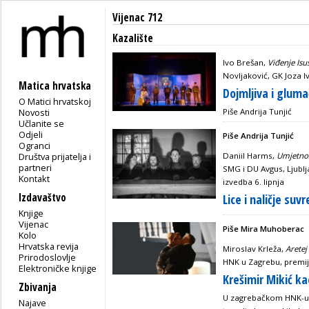
Vijenac 712
Kazalište
Ivo Brešan,
Viđenje Isu
Novljaković, GK Joza Iv
Matica hrvatska
Dojmljiva i glum
O Matici hrvatskoj
Novosti
Piše Andrija Tunjić
Učlanite se
Odjeli
Piše Andrija Tunjić
Ogranci
Društva prijatelja i
Daniil Harms,
Umjetnos
partneri
SMG i DU Avgus, Ljublj
Kontakt
izvedba 6. lipnja
Izdavaštvo
Lice i naličje s
Knjige
Vijenac
Piše Mira Muhoberac
Kolo
Hrvatska revija
Miroslav Krleža,
Aretej
Prirodoslovlje
HNK u Zagrebu, premijer
Elektroničke knjige
Krešimir Mikić k
Zbivanja
U zagrebačkom HNK-u u
Najave