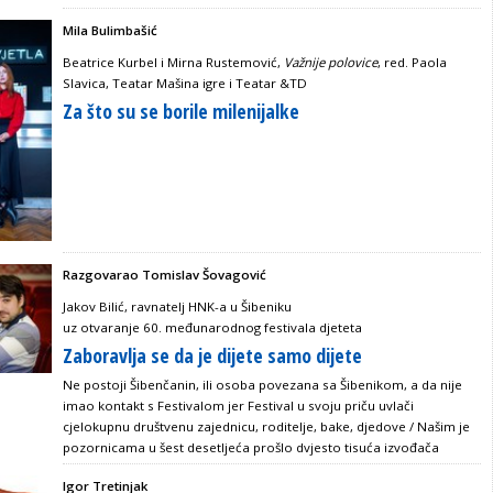
Mila Bulimbašić
Beatrice Kurbel i Mirna Rustemović,
Važnije polovice
, red. Paola
Slavica, Teatar Mašina igre i Teatar &TD
Za što su se borile milenijalke
Razgovarao Tomislav Šovagović
Jakov Bilić, ravnatelj HNK-a u Šibeniku
uz otvaranje 60. međunarodnog festivala djeteta
Zaboravlja se da je dijete samo dijete
Ne postoji Šibenčanin, ili osoba povezana sa Šibenikom, a da nije
imao kontakt s Festivalom jer Festival u svoju priču uvlači
cjelokupnu društvenu zajednicu, roditelje, bake, djedove / Našim je
pozornicama u šest desetljeća prošlo dvjesto tisuća izvođača
Igor Tretinjak