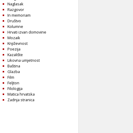
Naglasak
Razgovor
In memoriam
Društvo
Kolumne
Hrvati izvan domovine
Mozaik
Književnost
Poezija
Kazalište
Likovna umjetnost
Baština
Glazba
Film
Feljton
Filologija
Matica hrvatska
Zadnja stranica