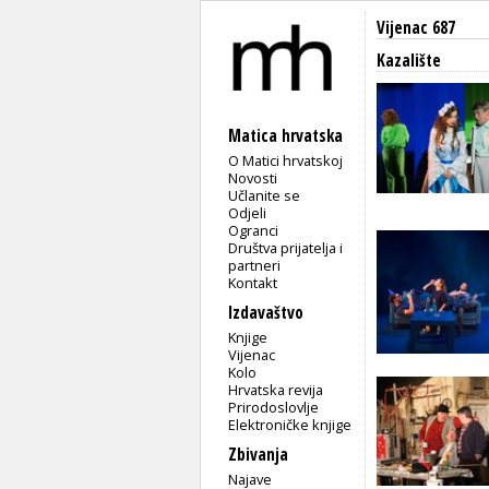
Vijenac 687
Kazalište
Matica hrvatska
O Matici hrvatskoj
Novosti
Učlanite se
Odjeli
Ogranci
Društva prijatelja i
partneri
Kontakt
Izdavaštvo
Knjige
Vijenac
Kolo
Hrvatska revija
Prirodoslovlje
Elektroničke knjige
Zbivanja
Najave