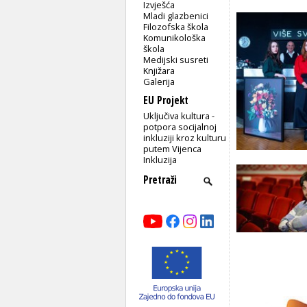
Izvješća
Mladi glazbenici
Filozofska škola
Komunikološka
škola
Medijski susreti
Knjižara
Galerija
EU Projekt
Uključiva kultura -
potpora socijalnoj
inkluziji kroz kulturu
putem Vijenca
Inkluzija