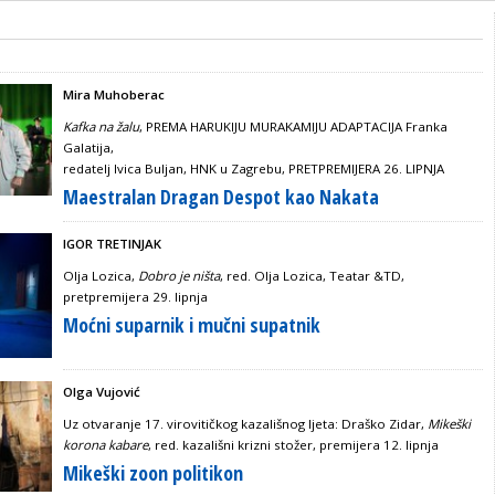
Mira Muhoberac
Kafka na žalu
, PREMA HARUKIJU MURAKAMIJU ADAPTACIJA Franka
Galatija,
redatelj Ivica Buljan, HNK u Zagrebu, PRETPREMIJERA 26. LIPNJA
Maestralan Dragan Despot kao Nakata
IGOR TRETINJAK
Olja Lozica,
Dobro je ništa
, red. Olja Lozica, Teatar &TD,
pretpremijera 29. lipnja
Moćni suparnik i mučni supatnik
Olga Vujović
Uz otvaranje
17. virovitičkog kazališnog ljeta: Draško Zidar,
Mikeški
korona kabare
, red. kazališni krizni stožer, premijera 12. lipnja
Mikeški zoon politikon