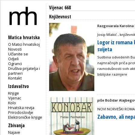
Vijenac 668
Književnost
Razgovarala Karolina 
Josip Mlakić , književni
Matica hrvatska
Logor iz romana 
O Matici hrvatskoj
svijeta
Novosti
Učlanite se
Sudbina odvedenih Bug
Odjeli
najmračnijih priča pro
Ogranci
Društva prijatelja i
ravnodušnosti svih akte
partneri
biblijske razmjere
Kontakt
Izdavaštvo
Knjige
Vijenac
piše Božidar Alajbego
Kolo
Hrvatska revija
NOVI NORVEŠKI ROMA
Prirodoslovlje
Zabavno, ali nep
Elektroničke knjige
Zbivanja
Najave