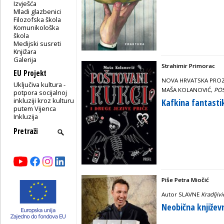
Izvješća
Mladi glazbenici
Filozofska škola
Komunikološka
škola
Medijski susreti
Knjižara
Galerija
Strahimir Primorac
EU Projekt
NOVA HRVATSKA PROZ
Uključiva kultura -
MAŠA KOLANOVIĆ,
POŠ
potpora socijalnoj
inkluziji kroz kulturu
Kafkina fantasti
putem Vijenca
Inkluzija
Piše Petra Miočić
Autor SLAVNE
Kradljivi
Neobična književ