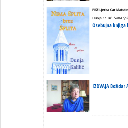
PIŠE Ljerka Car Matuti
Dunja Kalilić,
Nima Spli
Osebujna knjiga 
IZDVAJA Božidar 