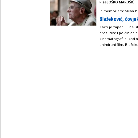
Piše JOŠKO MARUŠIĆ
In memoriam: Milan B
Blažeković, čovje
Kako je zapanjujuća B
prosudite i po činjeni
kinematografije, kod 
animirani film, Blažek