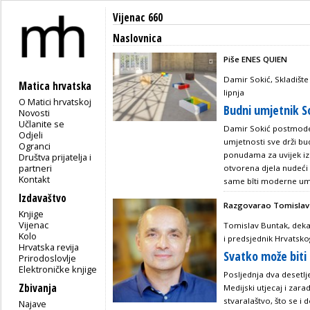
Vijenac 660
Naslovnica
Piše ENES QUIEN
Damir Sokić, Skladište
Matica hrvatska
lipnja
O Matici hrvatskoj
Budni umjetnik S
Novosti
Učlanite se
Damir Sokić postmode
Odjeli
umjetnosti sve drži bud
Ogranci
ponudama za uvijek iz
Društva prijatelja i
partneri
otvorena djela nudeći 
Kontakt
same bîti moderne um
Izdavaštvo
Razgovarao Tomislav
Knjige
Vijenac
Tomislav Buntak, deka
Kolo
i predsjednik Hrvatsko
Hrvatska revija
Svatko može biti u
Prirodoslovlje
Elektroničke knjige
Posljednja dva desetlj
Zbivanja
Medijski utjecaj i zar
stvaralaštvo, što se i
Najave