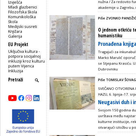
Izvješća
nužna / Za redovito fu
Mladi glazbenici
akademije u Zagrebu, n
Filozofska škola
Komunikološka
Piše ZVONKO PANDŽI
škola
Medijski susreti
O jednom otkriću t
Knjižara
humanistiku
Galerija
Pronađena knjiga
EU Projekt
Uključiva kultura -
Tragajući za inkunabu
potpora socijalnoj
Marko Marulić oporuč
inkluziji kroz kulturu
se Stjepanu Krasiću.
putem Vijenca
Dubrovniku
Inkluzija
Piše TOMISLAV ŠOVAG
SVEČANO OTVORENA I
HAZU, 6. lipnja–17. srp
Neugasivi duh i i
Svojom 150 godina du
uvrštava među najstarij
kulturne institucije, r
otvarajući izložbu u p