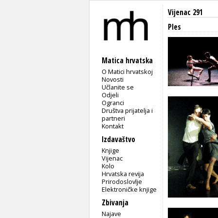
Vijenac 291
Ples
Matica hrvatska
O Matici hrvatskoj
Novosti
Učlanite se
Odjeli
Ogranci
Društva prijatelja i
partneri
Kontakt
Izdavaštvo
Knjige
Vijenac
Kolo
Hrvatska revija
Prirodoslovlje
Elektroničke knjige
Zbivanja
Najave