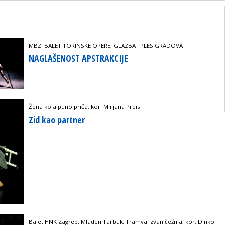
MBZ: BALET TORINSKE OPERE, GLAZBA I PLES GRADOVA
NAGLAŠENOST APSTRAKCIJE
Žena koja puno priča, kor. Mirjana Preis
Zid kao partner
Balet HNK Zagreb: Mladen Tarbuk, Tramvaj zvan čežnja, kor. Dinko