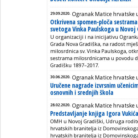
29.09.2020.
Ogranak Matice hrvatske u
Otkrivena spomen-ploča sestrama
svetoga Vinka Paulskoga u Novoj 
U organizaciji i na inicijativu Ogra
Grada Nova Gradiška, na radost mješt
milosrdnica sv. Vinka Paulskoga, otk
sestrama milosrdnicama u povodu dj
Gradišku 1897–2017.
30.06.2020.
Ogranak Matice hrvatske u
Uručene nagrade izvrsnim učenici
osnovnih i srednjih škola
28.02.2020.
Ogranak Matice hrvatske u
Predstavljanje knjiga Igora Vukić
OMH u Novoj Gradiški, Udruga rodite
hrvatskih branitelja iz Domovinskog
hrvatskih branitelja iz Domovinskog