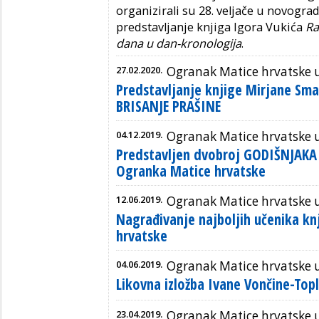
organizirali su 28. veljače u novograd
predstavljanje knjiga Igora Vukića
Ra
dana u dan-kronologija
.
27.02.2020.
Ogranak Matice hrvatske u
Predstavljanje knjige Mirjane Sma
BRISANJE PRAŠINE
04.12.2019.
Ogranak Matice hrvatske u
Predstavljen dvobroj GODIŠNJAKA
Ogranka Matice hrvatske
12.06.2019.
Ogranak Matice hrvatske u
Nagrađivanje najboljih učenika k
hrvatske
04.06.2019.
Ogranak Matice hrvatske u
Likovna izložba Ivane Vončine-Top
23.04.2019.
Ogranak Matice hrvatske u