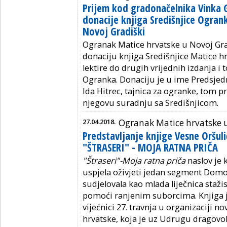
Prijem kod gradonačelnika Vinka G
donacije knjiga Središnjice Ogran
Novoj Gradiški
Ogranak Matice hrvatske u Novoj Grad
donaciju knjiga Središnjice Matice hr
lektire do drugih vrijednih izdanja i
Ogranka. Donaciju je u ime Predsjed
Ida Hitrec, tajnica za ogranke, tom 
njegovu suradnju sa Središnjicom.
27.04.2018.
Ogranak Matice hrvatske u
Predstavljanje knjige Vesne Oršuli
"ŠTRASERI" - MOJA RATNA PRIČA
"Štraseri"-Moja ratna priča
naslov je 
uspjela oživjeti jedan segment Domo
sudjelovala kao mlada liječnica sta
pomoći ranjenim suborcima. Knjiga j
vijećnici 27. travnja u organizaciji
hrvatske, koja je uz Udrugu dragovol