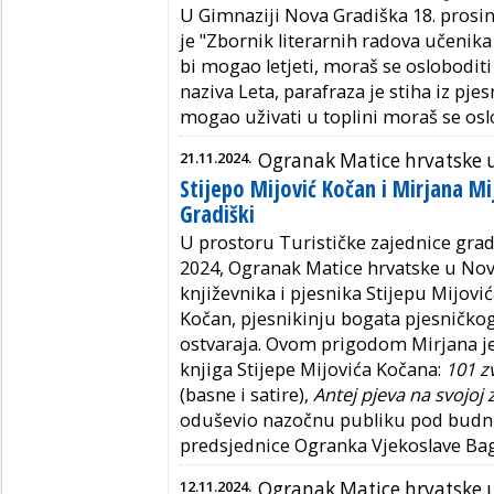
U Gimnaziji Nova Gradiška 18. prosin
je "Zbornik literarnih radova učeni
bi mogao letjeti, moraš se oslobodit
naziva Leta, parafraza je stiha iz pje
mogao uživati u toplini moraš se osl
21.11.2024.
Ogranak Matice hrvatske u
Stijepo Mijović Kočan i Mirjana M
Gradiški
U prostoru Turističke zajednice gra
2024, Ogranak Matice hrvatske u Novo
književnika i pjesnika Stijepu Mijovi
Kočan, pjesnikinju bogata pjesničkog
ostvaraja. Ovom prigodom Mirjana je 
knjiga Stijepe Mijovića Kočana:
101 z
(basne i satire),
Antej pjeva na svojoj 
oduševio nazočnu publiku pod bud
predsjednice Ogranka Vjekoslave Bag
12.11.2024.
Ogranak Matice hrvatske u