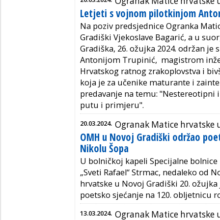
Ogranak Matice hrvatske u
Letjeti s vojnom pilotkinjom Anto
Na poziv predsjednice Ogranka Mati
Gradiški Vjekoslave Bagarić, a u suo
Gradiška, 26. ožujka 2024. održan je
Antonijom Trupinić, magistrom inž
Hrvatskog ratnog zrakoplovstva i b
koja je za učenike maturante i zaint
predavanje na temu: "Nestereotipni
putu i primjeru".
20.03.2024.
Ogranak Matice hrvatske u
OMH u Novoj Gradiški održao poet
Nikolu Šopa
U bolničkoj kapeli Specijalne bolnice z
„Sveti Rafael“ Strmac, nedaleko od 
hrvatske u Novoj Gradiški 20. ožujka 
poetsko sjećanje na 120. obljetnicu r
13.03.2024.
Ogranak Matice hrvatske u