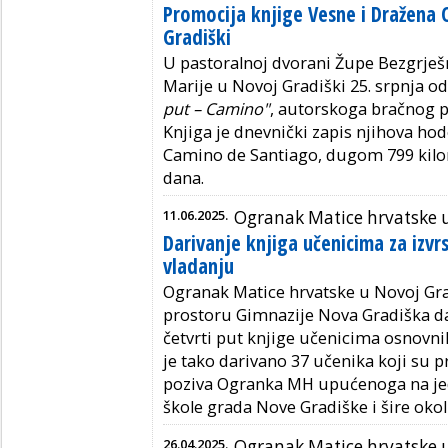
Promocija knjige Vesne i Dražena 
Gradiški
U pastoralnoj dvorani Župe Bezgrješ
Marije u Novoj Gradiški 25. srpnja od
put – Camino"
, autorskoga bračnog p
Knjiga je dnevnički zapis njihova h
Camino de Santiago, dugom 799 kilom
dana.
11.06.2025.
Ogranak Matice hrvatske u
Darivanje knjiga učenicima za izvrs
vladanju
Ogranak Matice hrvatske u Novoj Grad
prostoru Gimnazije Nova Gradiška dar
četvrti put knjige učenicima osnovnih
je tako darivano 37 učenika koji su 
poziva Ogranka MH upućenoga na jeda
škole grada Nove Gradiške i šire okol
26.04.2025.
Ogranak Matice hrvatske u