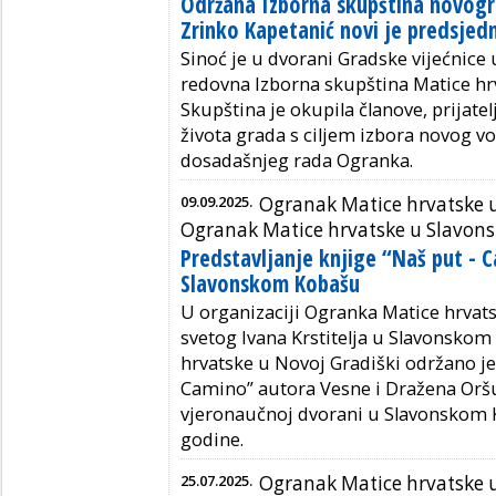
Održana Izborna skupština novogr
Zrinko Kapetanić novi je predsjedn
Sinoć je u dvorani Gradske vijećnice
redovna Izborna skupština Matice hr
Skupština je okupila članove, prijatel
života grada s ciljem izbora novog vo
dosadašnjeg rada Ogranka.
09.09.2025.
Ogranak Matice hrvatske u
Ogranak Matice hrvatske u Slavo
Predstavljanje knjige “Naš put - 
Slavonskom Kobašu
U organizaciji Ogranka Matice hrva
svetog Ivana Krstitelja u Slavonsko
hrvatske u Novoj Gradiški održano je 
Camino” autora Vesne i Dražena Oršu
vjeronaučnoj dvorani u Slavonskom K
godine.
25.07.2025.
Ogranak Matice hrvatske u