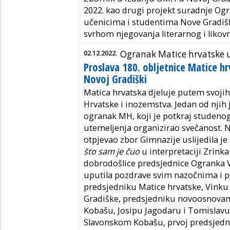
2022. kao drugi projekt suradnje Og
učenicima i studentima Nove Gradišk
svrhom njegovanja literarnog i likovno
02.12.2022.
Ogranak Matice hrvatske u
Proslava 180. obljetnice Matice h
Novoj Gradiški
Matica hrvatska djeluje putem svoji
Hrvatske i inozemstva. Jedan od njih 
ogranak MH, koji je potkraj studenoga
utemeljenja organizirao svečanost. 
otpjevao zbor Gimnazije uslijedila 
što sam je čuo
u interpretaciji Zrinka
dobrodošlice predsjednice Ogranka Vj
uputila pozdrave svim nazočnima i 
predsjedniku Matice hrvatske, Vinku
Gradiške, predsjedniku novoosnov
Kobašu, Josipu Jagodaru i Tomislavu
Slavonskom Kobašu, prvoj predsjedni