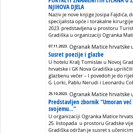
PORTRETI ZNAMENITIH LIČANA U Z
NJIHOVA DJELA
Naziv je nove knjige Josipa Fajdića, d
specijalista opće i torakalne kirurgij
2023. predstavljena u prostoru Turis
Gradiška u organizaciji Ogranka Mati
07.11.2023.
Ogranak Matice hrvatske u
Susret poezije i glazbe
U hotelu Kralj Tomislav u Novoj Grad
hrvatske i GK Nova Gradiška upriliči
glazbenu večer – I povedoh je do rijek
G. Lorki, Pablu Nerudi i Leonardu Co
25.10.2023.
Ogranak Matice hrvatske u
Predstavljen zbornik "Umoran već
svojemu..."
U organizaciji Ogranka Matice hrvats
25. listopada u prostoru Gradske vi
Gradiška održan je susret s učenicima