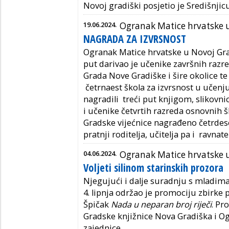
Novoj gradiški posjetio je Središnji
19.06.2024.
Ogranak Matice hrvatske u
NAGRADA ZA IZVRSNOST
Ogranak Matice hrvatske u Novoj Gradi
put darivao je učenike završnih razre
Grada Nove Gradiške i šire okolice t
četrnaest škola za izvrsnost u učenj
nagradili treći put knjigom, slikov
i učenike četvrtih razreda osnovnih šk
Gradske vijećnice nagrađeno četrdeset
pratnji roditelja, učitelja pa i ravnat
04.06.2024.
Ogranak Matice hrvatske u
Voljeti silinom starinskih prozora
Njegujući i dalje suradnju s mladim
4. lipnja održao je promociju zbirke
Špičak
Nada u neparan broj riječi
. Pr
Gradske knjižnice Nova Gradiška i O
zajednice.