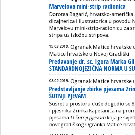
Marvelova mini-strip radionica
Dorotea Bagarić, hrvatsko-američka 
dizajnerica i ilustratorica u povodu N
Marvelovu mini-strip-radionicu za s
stripa uz izložbu stripova.
15.03.2019.
Ogranak Matice hrvatske u
Matice hrvatske u Novoj Gradiški
Predavanje dr. sc. Igora Marka Gl
STANDARDNOJEZIČNA NORMA U S
08.02.2019.
Ogranak Matice hrvatske u
Predstavljanje zbirke pjesama Zri
ŠUTNJI PJEVAM
Susret u prostoru duše dogodio se 8. 
i pjesnika Zrinka Kapetanića na prom
pjesama
U šutnji pjevam
koja je svje
novogradiškog Ogranka Matice hrvat