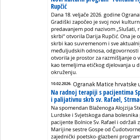
Rupčić
Dana 18. veljače 2026. godine Ogran
Gradiški započeo je svoj novi kulturn
predavanjem pod nazivom „Slušati, ra
skrbi“ otvorila Darija Rupčić. Ona je 
skrbi kao suvremenom i sve aktualn
međuljudskih odnosa, odgovornosti i
otvorila je prostor za razmišljanje o
kao temeljima etičkog djelovanja u d
okruženju.
10.02.2026.
Ogranak Matice hrvatske u
Na radnoj terapiji s pacijentima Sp
i palijativnu skrb sv. Rafael, Strma
Na spomendan Blaženoga Alojzija St
Lurdske i Svjetskoga dana bolesnika 
pacijente Bolnice Sv. Rafael i održa
Marijine sestre Gospe od Čudotvorne
zajednički poetsko-glazbeni program