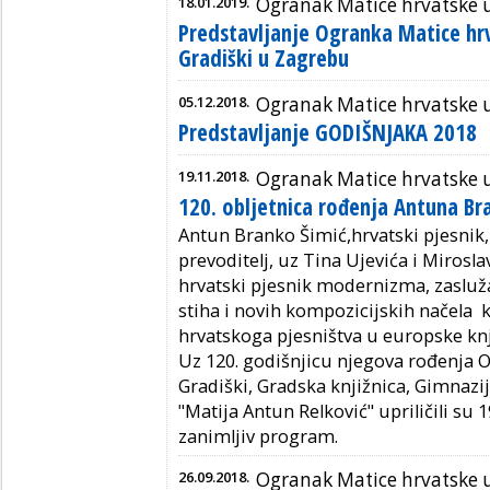
18.01.2019.
Ogranak Matice hrvatske u
Predstavljanje Ogranka Matice hr
Gradiški u Zagrebu
05.12.2018.
Ogranak Matice hrvatske u
Predstavljanje GODIŠNJAKA 2018
19.11.2018.
Ogranak Matice hrvatske u
120. obljetnica rođenja Antuna Br
Antun Branko Šimić,hrvatski pjesnik, e
prevoditelj, uz Tina Ujevića i Mirosla
hrvatski pjesnik modernizma, zasluž
stiha i novih kompozicijskih načela k
hrvatskoga pjesništva u europske kn
Uz 120. godišnjicu njegova rođenja 
Gradiški, Gradska knjižnica, Gimnazij
"Matija Antun Relković" upriličili su 
zanimljiv program.
26.09.2018.
Ogranak Matice hrvatske u