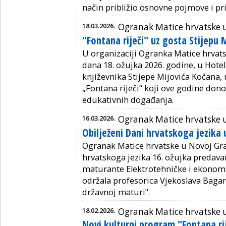
način približio osnovne pojmove i pr
18.03.2026.
Ogranak Matice hrvatske u
"Fontana riječi" uz gosta Stijepu 
U organizaciji
Ogranka
Matice hrvats
dana 18. ožujka 2026. godine, u Hote
književnika Stijepe Mijovića Kočana, 
„Fontana riječi“ koji ove godine donos
edukativnih događanja.
16.03.2026.
Ogranak Matice hrvatske u
Obilježeni Dani hrvatskoga jezika 
Ogranak Matice hrvatske u Novoj Gra
hrvatskoga jezika 16. ožujka predav
maturante Elektrotehničke i ekonoms
održala profesorica Vjekoslava Bagar
državnoj maturi".
18.02.2026.
Ogranak Matice hrvatske u
Novi kulturni program "Fontana rij