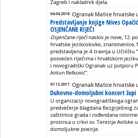
Zagreb i nakladnik djela.
04.04.2018.
Ogranak Matice hrvatske u
Predstavljanje knjige Nives Opači
OSJENČANE RIJEČI
Osjenčane riječi
naslov je nove, 12. p
hrvatske jezikoslovke, znanstvenice, fi
predstavljena je 4. travnja u Učilištu 
posvećen riječima i hrvatskom jeziku
i novogradiški Ogranak uz potporu P
Antun Relković".
07.12.2017.
Ogranak Matice hrvatske u
Duhovno-domoljubni koncert župi 
U organizaciji novogradiškoga ogran
predvečerje blagdana Bezgrješnog za
zaštitnice grada i rođendana istoime
prosinca u crkvi sv. Terezije Avilske 
domoljubne poezije.