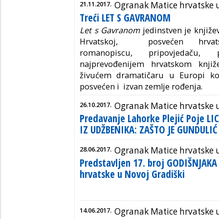
21.11.2017.
Ogranak Matice hrvatske u
Treći LET S GAVRANOM
Let s Gavranom
jedinstven je književ
Hrvatskoj, posvećen hrvats
romanopiscu, pripovjedaču,
najprevođenijem hrvatskom knjiž
živućem dramatičaru u Europi koj
posvećen i izvan zemlje rođenja.
26.10.2017.
Ogranak Matice hrvatske u
Predavanje Lahorke Plejić Poje LI
IZ UDŽBENIKA: ZAŠTO JE GUNDULIĆ
28.06.2017.
Ogranak Matice hrvatske u
Predstavljen 17. broj GODIŠNJAK
hrvatske u Novoj Gradiški
14.06.2017.
Ogranak Matice hrvatske u