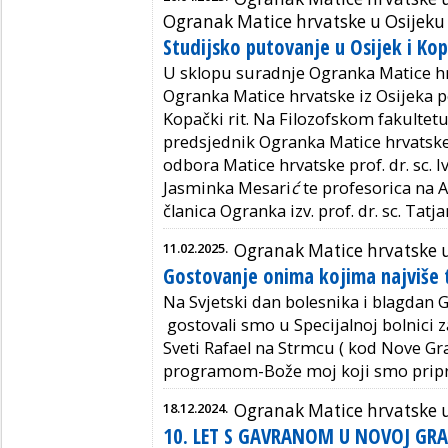
Ogranak Matice hrvatske u Osijeku
Studijsko putovanje u Osijek i Kop
U sklopu suradnje Ogranka Matice hr
Ogranka Matice hrvatske iz Osijeka po
Kopački rit. Na Filozofskom fakultetu
predsjednik Ogranka Matice hrvatske
odbora Matice hrvatske prof. dr. sc. 
Jasminka Mesari
ć
te profesorica na A
članica Ogranka izv. prof. dr. sc. Tatja
11.02.2025.
Ogranak Matice hrvatske u
Gostovanje onima kojima najviše 
Na Svjetski dan bolesnika i blagdan 
gostovali smo u Specijalnoj bolnici za
Sveti Rafael na Strmcu ( kod Nove G
programom-Bože moj koji smo pripre
18.12.2024.
Ogranak Matice hrvatske u
10. LET S GAVRANOM U NOVOJ GRA