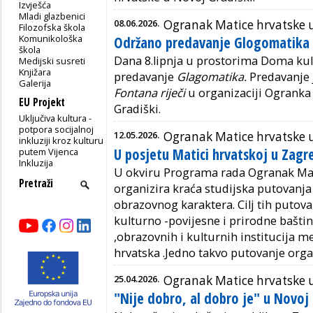
Izvješća
Mladi glazbenici
08.06.2026.
Ogranak Matice hrvatske u
Filozofska škola
Komunikološka
Održano predavanje Glogomatika
škola
Dana 8.lipnja u prostorima Doma kul
Medijski susreti
Knjižara
predavanje
Glagomatika.
Predavanje 
Galerija
Fontana riječi
u organizaciji Ogranka
EU Projekt
Gradiški.
Uključiva kultura -
potpora socijalnoj
12.05.2026.
Ogranak Matice hrvatske u
inkluziji kroz kulturu
U posjetu Matici hrvatskoj u Zagr
putem Vijenca
Inkluzija
U okviru Programa rada Ogranak Mat
organizira kraća studijska putovanja
obrazovnog karaktera.
Cilj tih putov
kulturno -povijesne i prirodne baštin
,obrazovnih i kulturnih institucija m
hrvatska .Jedno takvo putovanje organ
25.04.2026.
Ogranak Matice hrvatske u
"Nije dobro, al dobro je" u Novoj 