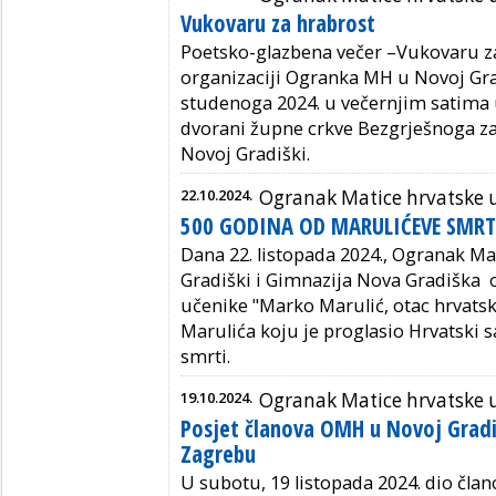
Vukovaru za hrabrost
Poetsko-glazbena večer –Vukovaru z
organizaciji Ogranka MH u Novoj Grad
studenoga 2024. u večernjim satima
dvorani župne crkve Bezgrješnoga za
Novoj Gradiški.
22.10.2024.
Ogranak Matice hrvatske u
500 GODINA OD MARULIĆEVE SMRT
Dana 22. listopada 2024., Ogranak Ma
Gradiški i Gimnazija Nova Gradiška o
učenike "Marko Marulić, otac hrvatsk
Marulića koju je proglasio Hrvatski s
smrti.
19.10.2024.
Ogranak Matice hrvatske u
Posjet članova OMH u Novoj Gradiš
Zagrebu
U subotu, 19 listopada 2024. dio čla