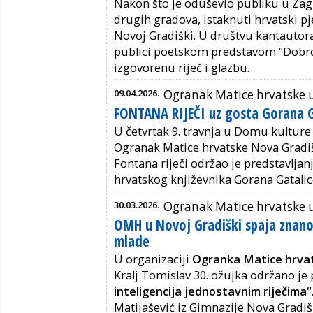
Nakon što je oduševio publiku u Zagr
drugih gradova, istaknuti hrvatski pj
Novoj Gradiški. U društvu kantauto
publici poetskom predstavom “Dobro j
izgovorenu riječ i glazbu.
09.04.2026.
Ogranak Matice hrvatske u
FONTANA RIJEČI uz gosta Gorana G
U četvrtak 9. travnja u Domu kulture
Ogranak Matice hrvatske Nova Gradiš
Fontana riječi održao je predstavljan
hrvatskog književnika Gorana Gatalic
30.03.2026.
Ogranak Matice hrvatske u
OMH u Novoj Gradiški spaja znano
mlade
U organizaciji
Ogranka Matice hrva
Kralj Tomislav 30. ožujka održano je
inteligencija jednostavnim riječima“
Matijašević iz Gimnazije Nova Gradišk