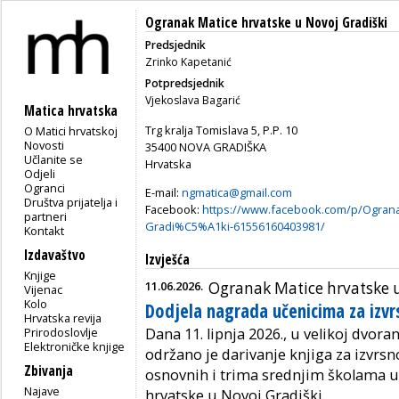
Ogranak Matice hrvatske u Novoj Gradiški
Predsjednik
Zrinko Kapetanić
Potpredsjednik
Vjekoslava Bagarić
Matica hrvatska
Trg kralja Tomislava 5, P.P. 10
O Matici hrvatskoj
Novosti
35400 NOVA GRADIŠKA
Učlanite se
Hrvatska
Odjeli
Ogranci
E-mail:
ngmatica@gmail.com
Društva prijatelja i
Facebook:
https://www.facebook.com/p/Ograna
partneri
Gradi%C5%A1ki-61556160403981/
Kontakt
Izdavaštvo
Izvješća
Knjige
11.06.2026.
Ogranak Matice hrvatske u
Vijenac
Kolo
Dodjela nagrada učenicima za izvr
Hrvatska revija
Prirodoslovlje
Dana 11. lipnja 2026., u velikoj dvo
Elektroničke knjige
održano je darivanje knjiga za izvrs
Zbivanja
osnovnih i trima srednjim školama u
Najave
hrvatske u Novoj Gradiški.