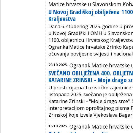
Matice hrvatske u Slavonskom Kob
U Novoj Gradiškoj obilježena 1100
Kraljevstva
Dana 6. studenog 2025. godine u pr
u Novoj Gradiški i OMH u Slavonskom
1100. obljetnicu Hrvatskog Kraljevst
Ogranka Matice hrvatske Zrinko Kape
očuvanja povijesne svijesti i nacional
23.10.2025.
Ogranak Matice hrvatske u
SVEČANO OBILJEŽENA 400. OBLJET
KATARINE ZRINSKI - Moje drago sr
U prostorijama Turističke zajednice
listopada 2025. svečano je obilježena
Katarine Zrinski - "Moje drago srce"
interpretacijom oproštajnog pisma P
Zrinskoj koje izvela Vjekoslava Bagari
16.10.2025.
Ogranak Matice hrvatske u