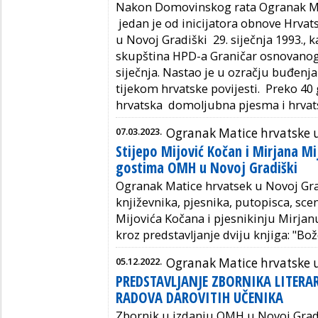
Nakon Domovinskog rata Ogranak Mat
jedan je od inicijatora obnove Hrva
u Novoj Gradiški 29. siječnja 1993., 
skupština HPD-a Graničar osnovanoga
siječnja. Nastao je u ozračju buđenja 
tijekom hrvatske povijesti. Preko 40 
hrvatska domoljubna pjesma i hrvatsk
07.03.2023.
Ogranak Matice hrvatske u
Stijepo Mijović Kočan i Mirjana Mi
gostima OMH u Novoj Gradiški
Ogranak Matice hrvatsek u Novoj Gra
književnika, pjesnika, putopisca, scen
Mijovića Kočana i pjesnikinju Mirjan
kroz predstavljanje dviju knjiga: "Bože
05.12.2022.
Ogranak Matice hrvatske u
PREDSTAVLJANJE ZBORNIKA LITERA
RADOVA DAROVITIH UČENIKA
Zbornik u izdanju OMH u Novoj Gradiš