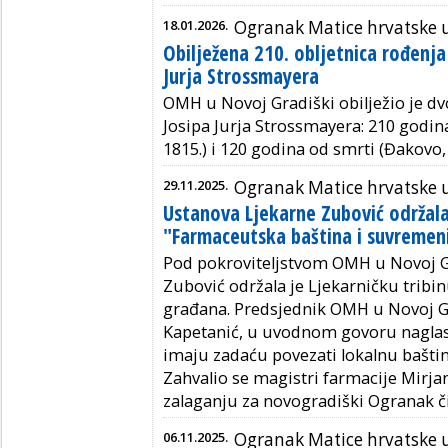
18.01.2026.
Ogranak Matice hrvatske u
Obilježena 210. obljetnica rođenja 
Jurja Strossmayera
OMH u Novoj Gradiški obilježio je d
Josipa Jurja Strossmayera: 210 godina
1815.) i 120 godina od smrti (Đakovo, 
29.11.2025.
Ogranak Matice hrvatske u
Ustanova Ljekarne Zubović održala 
"Farmaceutska baština i suvremeni
Pod pokroviteljstvom OMH u Novoj G
Zubović održala je Ljekarničku tribinu
građana. Predsjednik OMH u Novoj G
Kapetanić, u uvodnom govoru naglas
imaju zadaću povezati lokalnu baštin
Zahvalio se magistri farmacije Mirj
zalaganju za novogradiški Ogranak či
06.11.2025.
Ogranak Matice hrvatske u