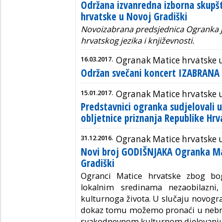
Održana izvanredna izborna skupš
hrvatske u Novoj Gradiški
Novoizabrana predsjednica Ogranka je
hrvatskog jezika i književnosti.
16.03.2017.
Ogranak Matice hrvatske u
Održan svečani koncert IZABRANA
15.01.2017.
Ogranak Matice hrvatske u
Predstavnici ogranka sudjelovali u
obljetnice priznanja Republike Hr
31.12.2016.
Ogranak Matice hrvatske u
Novi broj GODIŠNJAKA Ogranka Ma
Gradiški
Ogranci Matice hrvatske zbog bog
lokalnim sredinama nezaobilazni,
kulturnoga života. U slučaju novogr
dokaz tomu možemo pronaći u nebro
svakodnevnom kulturnom djelovanj