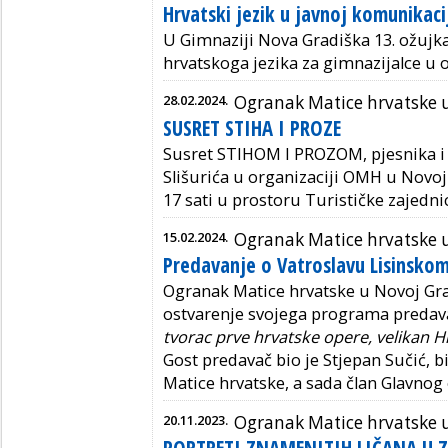
Hrvatski jezik u javnoj komunikaci
U Gimnaziji Nova Gradiška 13. ožujka
hrvatskoga jezika za gimnazijalce u 
28.02.2024.
Ogranak Matice hrvatske u
SUSRET STIHA I PROZE
Susret STIHOM I PROZOM, pjesnika i p
Slišurića u organizaciji OMH u Novoj 
17 sati u prostoru Turističke zajedn
15.02.2024.
Ogranak Matice hrvatske u
Predavanje o Vatroslavu Lisinsko
Ogranak Matice hrvatske u Novoj Gra
ostvarenje svojega programa preda
tvorac prve hrvatske opere, velikan
Gost predavač bio je Stjepan Sučić, 
Matice hrvatske, a sada član Glavnog
20.11.2023.
Ogranak Matice hrvatske u