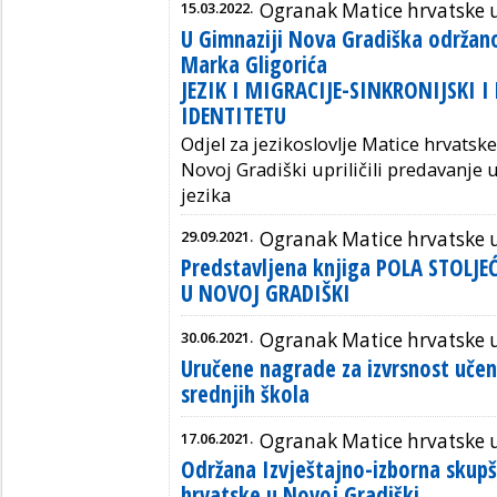
15.03.2022.
Ogranak Matice hrvatske u
U Gimnaziji Nova Gradiška održan
Marka Gligorića
JEZIK I MIGRACIJE-SINKRONIJSKI I 
IDENTITETU
Odjel za jezikoslovlje Matice hrvatsk
Novoj Gradiški upriličili predavanje
jezika
29.09.2021.
Ogranak Matice hrvatske u
Predstavljena knjiga POLA STOLJ
U NOVOJ GRADIŠKI
30.06.2021.
Ogranak Matice hrvatske u
Uručene nagrade za izvrsnost učen
srednjih škola
17.06.2021.
Ogranak Matice hrvatske u
Održana Izvještajno-izborna skup
hrvatske u Novoj Gradiški