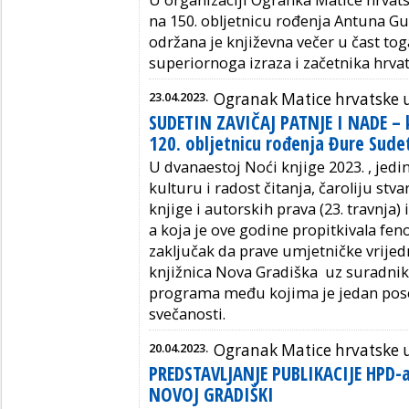
U organizaciji Ogranka Matice hrvat
na 150. obljetnicu rođenja Antuna Gus
održana je književna večer u čast toga
superiornoga izraza i začetnika hrv
23.04.2023.
Ogranak Matice hrvatske u
SUDETIN ZAVIČAJ PATNJE I NADE – k
120. obljetnicu rođenja Đure Sude
U dvanaestoj Noći knjige 2023. , jedi
kulturu i radost čitanja, čaroliju stv
knjige i autorskih prava (23. travnja) 
a koja je ove godine propitkivala fe
zaključak da prave umjetničke vrijed
knjižnica Nova Gradiška uz suradnike
programa među kojima je jedan pose
svečanosti.
20.04.2023.
Ogranak Matice hrvatske u
PREDSTAVLJANJE PUBLIKACIJE HPD-
NOVOJ GRADIŠKI