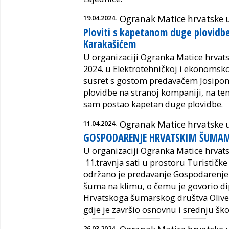
19.04.2024.
Ogranak Matice hrvatske u
Ploviti s kapetanom duge plovidb
Karakašićem
U organizaciji Ogranka Matice hrvats
2024. u Elektrotehničkoj i ekonomsko
susret s gostom predavačem Josipo
plovidbe na stranoj kompaniji, na 
sam postao kapetan duge plovidbe.
11.04.2024.
Ogranak Matice hrvatske u
GOSPODARENJE HRVATSKIM ŠUMA
U organizaciji Ogranka Matice hrvat
11.travnja sati u prostoru Turističk
održano je predavanje Gospodarenje
šuma na klimu, o čemu je govorio dip
Hrvatskoga šumarskog društva Oliver
gdje je završio osnovnu i srednju ško
26.03.2024.