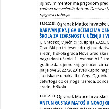
njihovim mentorima prigodom preds
radova posvećenih Antunu Gustavu M
njegova rođenja
.
19.06.2023.
Ogranak Matice hrvatske u
DARIVANJE KNJIGA UČENICIMA OSN
ŠKOLA ZA IZVRSNOST U UČENJU I 
U Gradskoj vijećnici 19. lipnja 2023.
Gradiški po trideset i drugi put dari
srednjih škola grada Nove Gradiške i 
nagrađeni učenici 11 osnovnih i 3 sre
godine darujemo knjige i učenicima 
pa je ove 2022./2023. sveukupno nag
su tiskane u nakladi našega Ogranka
četvrtoga do osmoga razreda, odnosn
srednjih škola.
13.06.2023.
Ogranak Matice hrvatske u
ANTUN GUSTAV MATOŠ U NOVOJ G