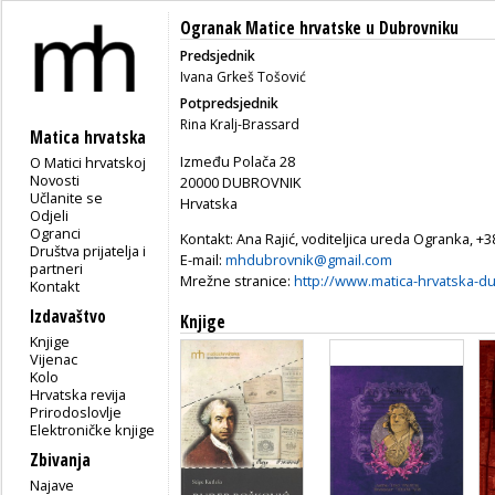
Ogranak Matice hrvatske u Dubrovniku
Predsjednik
Ivana Grkeš Tošović
Potpredsjednik
Rina Kralj-Brassard
Matica hrvatska
Između Polača 28
O Matici hrvatskoj
Novosti
20000 DUBROVNIK
Učlanite se
Hrvatska
Odjeli
Ogranci
Kontakt: Ana Rajić, voditeljica ureda Ogranka, +3
Društva prijatelja i
E-mail:
mhdubrovnik@gmail.com
partneri
Mrežne stranice:
http://www.matica-hrvatska-d
Kontakt
Izdavaštvo
Knjige
Knjige
Vijenac
Kolo
Hrvatska revija
Prirodoslovlje
Elektroničke knjige
Zbivanja
Najave