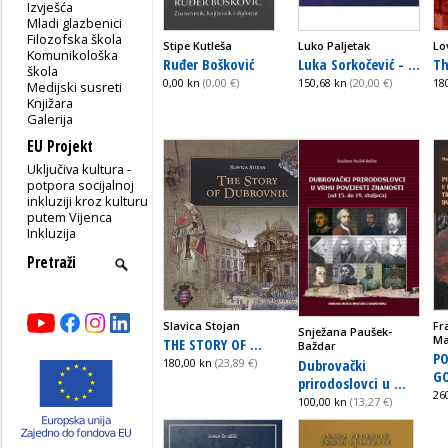
Izvješća
Mladi glazbenici
Filozofska škola
Stipe Kutleša
Luko Paljetak
Lo
Komunikološka
Ruđer Bošković
Luka Sorkočević - ...
Th
škola
0,00 kn
(0,00 €)
150,68 kn
(20,00 €)
18
Medijski susreti
Knjižara
Galerija
EU Projekt
Uključiva kultura -
potpora socijalnoj
inkluziji kroz kulturu
putem Vijenca
Inkluzija
Slavica Stojan
Fr
Snježana Paušek-
Mar
THE STORY OF ...
Baždar
PO
Dubrovački
180,00 kn
(23,89 €)
GO
prirodoslovci u ...
26
100,00 kn
(13,27 €)