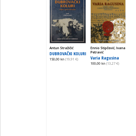
Antun Stražičić
Ennio Stipčević, Ivana
Petravić
DUBROVAČKI KOLURI
Varia Ragusina
150,00 kn
(19,91 €)
100,00 kn
(13,27 €)