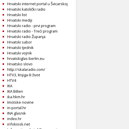
Hrvatski internet portal u Švicarskoj
Hrvatski katolički radio
Hrvatski list
Hrvatski mediji
Hrvatski radio - prvi program
Hrvatski radio - Treći program
Hrvatski radio Županja
Hrvatski sabor
Hrvatski tjednik
Hrvatski vojnik
hrvatskiglas-berlin.eu
Hrvatsko slovo
http://skalaradio.com/
HTV3, Knjiga ili život
HTV4
IKA
IKA Bilten
ika.hkm.hr
Imotske novine
in-portal.hr
INA glasnik
index.hr
infokiosk.net