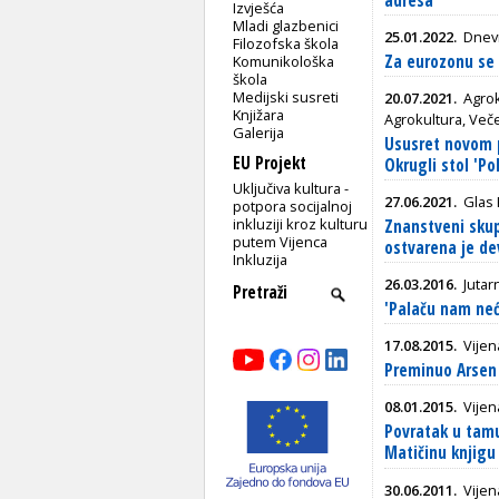
adresa
Izvješća
Mladi glazbenici
25.01.2022.
Dnevn
Filozofska škola
Za eurozonu se 
Komunikološka
škola
Medijski susreti
20.07.2021.
Agrok
Knjižara
Agrokultura, Večer
Galerija
Ususret novom p
EU Projekt
Okrugli stol 'Po
Uključiva kultura -
27.06.2021.
Glas 
potpora socijalnoj
inkluziji kroz kulturu
Znanstveni skup 
putem Vijenca
ostvarena je d
Inkluzija
26.03.2016.
Jutarn
'Palaču nam neće
17.08.2015.
Vijen
Preminuo Arsen
08.01.2015.
Vijen
Povratak u tamu
Matičinu knjigu 
30.06.2011.
Vijen