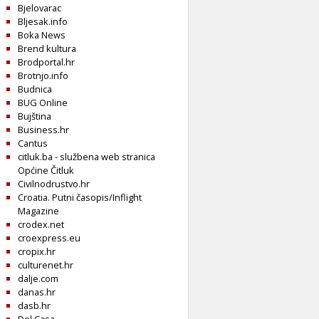
Bjelovarac
Bljesak.info
Boka News
Brend kultura
Brodportal.hr
Brotnjo.info
Budnica
BUG Online
Bujština
Business.hr
Cantus
citluk.ba - službena web stranica
Općine Čitluk
Civilnodrustvo.hr
Croatia. Putni časopis/Inflight
Magazine
crodex.net
croexpress.eu
cropix.hr
culturenet.hr
dalje.com
danas.hr
dasb.hr