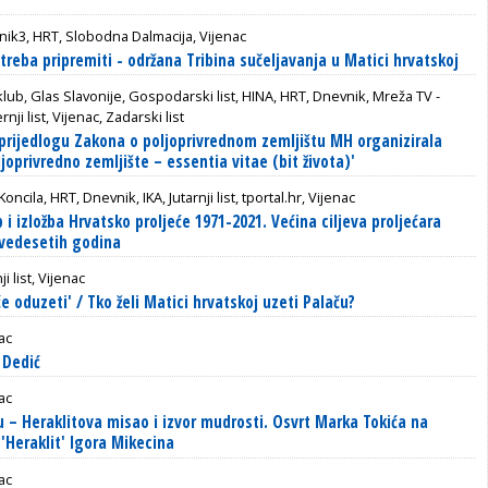
ik3, HRT, Slobodna Dalmacija, Vijenac
treba pripremiti - održana Tribina sučeljavanja u Matici hrvatskoj
lub, Glas Slavonije, Gospodarski list, HINA, HRT, Dnevnik, Mreža TV -
nji list, Vijenac, Zadarski list
rijedlogu Zakona o poljoprivrednom zemljištu MH organizirala
ljoprivredno zemljište – essentia vitae (bit života)'
Koncila, HRT, Dnevnik, IKA, Jutarnji list, tportal.hr, Vijenac
i izložba Hrvatsko proljeće 1971-2021. Većina ciljeva proljećara
evedesetih godina
ji list, Vijenac
 oduzeti' / Tko želi Matici hrvatskoj uzeti Palaču?
ac
 Dedić
ac
 – Heraklitova misao i izvor mudrosti. Osvrt Marka Tokića na
'Heraklit' Igora Mikecina
ac