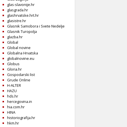
glas-slavonije.hr
glasgrada.hr
glashrvatske.hrt.hr
glasistre.hr
Glasnik Samobora i Svete Nedelje
Glasnik Turopolja
glazba.hr
Global
Global novine
Globalna Hrvatska
globalnovine.eu
Globus
Gloria.hr
Gospodarski list
Grude Online
H-ALTER
HAZU
hds.hr
hercegovina.in
hia.com.hr
HINA
historiografija.hr
hkm.hr