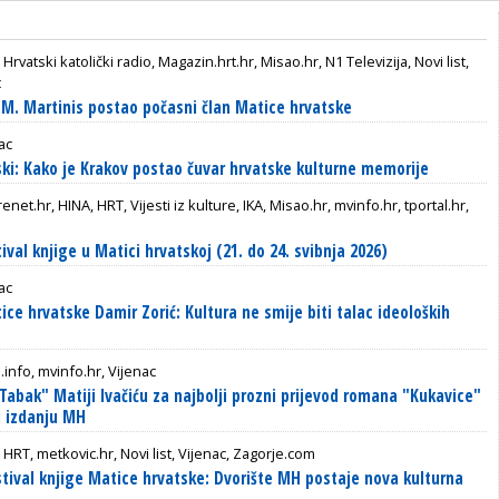
 Hrvatski katolički radio, Magazin.hrt.hr, Misao.hr, N1 Televizija, Novi list,
c
M. Martinis postao počasni član Matice hrvatske
ac
ki: Kako je Krakov postao čuvar hrvatske kulturne memorije
renet.hr, HINA, HRT, Vijesti iz kulture, IKA, Misao.hr, mvinfo.hr, tportal.hr,
ival knjige u Matici hrvatskoj (21. do 24. svibnja 2026)
ac
ce hrvatske Damir Zorić: Kultura ne smije biti talac ideoloških
.info, mvinfo.hr, Vijenac
Tabak" Matiji Ivačiću za najbolji prozni prijevod romana "Kukavice"
u izdanju MH
 HRT, metkovic.hr, Novi list, Vijenac, Zagorje.com
stival knjige Matice hrvatske: Dvorište MH postaje nova kulturna