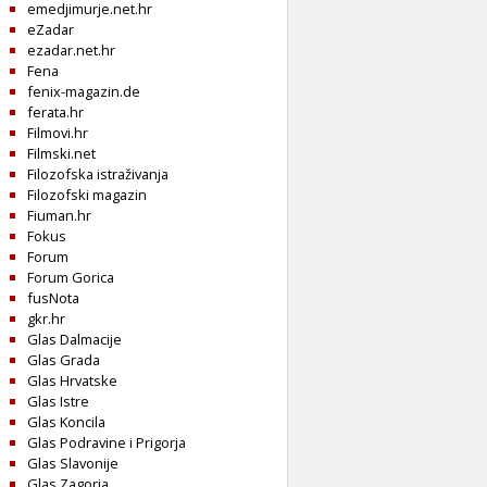
emedjimurje.net.hr
eZadar
ezadar.net.hr
Fena
fenix-magazin.de
ferata.hr
Filmovi.hr
Filmski.net
Filozofska istraživanja
Filozofski magazin
Fiuman.hr
Fokus
Forum
Forum Gorica
fusNota
gkr.hr
Glas Dalmacije
Glas Grada
Glas Hrvatske
Glas Istre
Glas Koncila
Glas Podravine i Prigorja
Glas Slavonije
Glas Zagorja