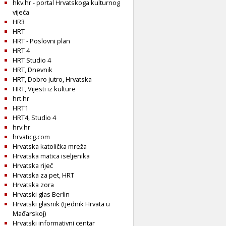
hkv.hr - portal Hrvatskoga kulturnog
vijeća
HR3
HRT
HRT - Poslovni plan
HRT 4
HRT Studio 4
HRT, Dnevnik
HRT, Dobro jutro, Hrvatska
HRT, Vijesti iz kulture
hrt.hr
HRT1
HRT4, Studio 4
hrv.hr
hrvaticg.com
Hrvatska katolička mreža
Hrvatska matica iseljenika
Hrvatska riječ
Hrvatska za pet, HRT
Hrvatska zora
Hrvatski glas Berlin
Hrvatski glasnik (tjednik Hrvata u
Mađarskoj)
Hrvatski informativni centar