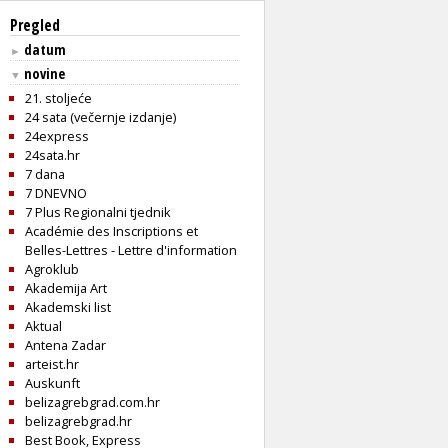
Pregled
datum
►
novine
▼
21. stoljeće
24 sata (večernje izdanje)
24express
24sata.hr
7 dana
7 DNEVNO
7 Plus Regionalni tjednik
Académie des Inscriptions et
Belles-Lettres - Lettre d'information
Agroklub
Akademija Art
Akademski list
Aktual
Antena Zadar
arteist.hr
Auskunft
belizagrebgrad.com.hr
belizagrebgrad.hr
Best Book, Express