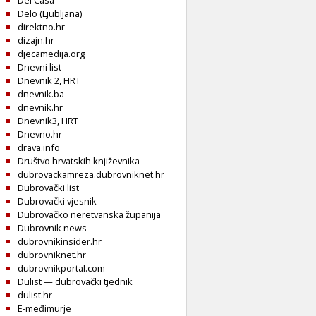
Del Casa
Delo (Ljubljana)
direktno.hr
dizajn.hr
djecamedija.org
Dnevni list
Dnevnik 2, HRT
dnevnik.ba
dnevnik.hr
Dnevnik3, HRT
Dnevno.hr
drava.info
Društvo hrvatskih književnika
dubrovackamreza.dubrovniknet.hr
Dubrovački list
Dubrovački vjesnik
Dubrovačko neretvanska županija
Dubrovnik news
dubrovnikinsider.hr
dubrovniknet.hr
dubrovnikportal.com
Dulist — dubrovački tjednik
dulist.hr
E-međimurje