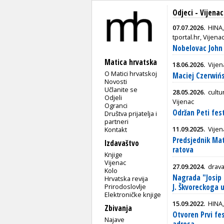
Odjeci - Vijenac
07.07.2026.
HINA,
tportal.hr, Vijena
Nobelovac John 
Matica hrvatska
18.06.2026.
Vijen
O Matici hrvatskoj
Maciej Czerwińs
Novosti
Učlanite se
28.05.2026.
cultu
Odjeli
Vijenac
Ogranci
Održan Peti fest
Društva prijatelja i
partneri
11.09.2025.
Vijen
Kontakt
Predsjednik Mati
Izdavaštvo
ratova
Knjige
Vijenac
27.09.2024.
drava
Kolo
Nagrada "Josip 
Hrvatska revija
Prirodoslovlje
J. Škvoreckoga 
Elektroničke knjige
15.09.2022.
HINA,
Zbivanja
Otvoren Prvi fe
Najave