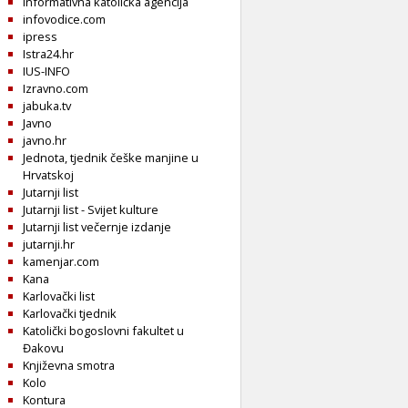
Informativna katolička agencija
infovodice.com
ipress
Istra24.hr
IUS-INFO
Izravno.com
jabuka.tv
Javno
javno.hr
Jednota, tjednik češke manjine u
Hrvatskoj
Jutarnji list
Jutarnji list - Svijet kulture
Jutarnji list večernje izdanje
jutarnji.hr
kamenjar.com
Kana
Karlovački list
Karlovački tjednik
Katolički bogoslovni fakultet u
Đakovu
Književna smotra
Kolo
Kontura