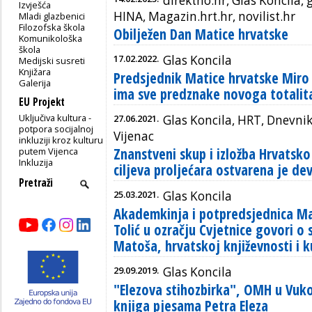
direktno.hr, Glas Koncila, g
Izvješća
HINA, Magazin.hrt.hr, novilist.hr
Mladi glazbenici
Filozofska škola
Obilježen Dan Matice hrvatske
Komunikološka
škola
17.02.2022.
Glas Koncila
Medijski susreti
Knjižara
Predsjednik Matice hrvatske Miro
Galerija
ima sve predznake novoga totalit
EU Projekt
Uključiva kultura -
27.06.2021.
Glas Koncila, HRT, Dnevnik, 
potpora socijalnoj
Vijenac
inkluziji kroz kulturu
Znanstveni skup i izložba Hrvatsko
putem Vijenca
Inkluzija
ciljeva proljećara ostvarena je d
25.03.2021.
Glas Koncila
Akademkinja i potpredsjednica Ma
Tolić u ozračju Cvjetnice govori 
Matoša, hrvatskoj književnosti i k
29.09.2019.
Glas Koncila
"Elezova stihozbirka", OMH u Vuk
knjiga pjesama Petra Eleza