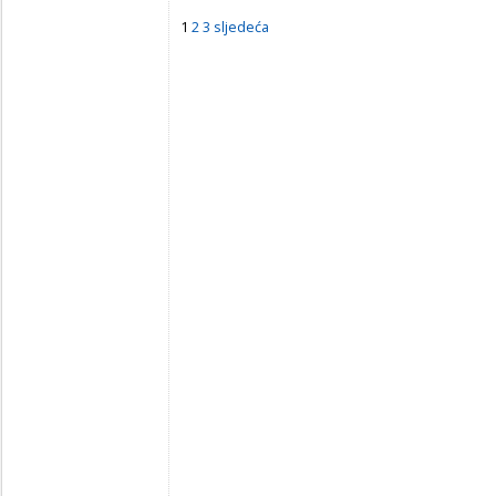
1
2
3
sljedeća