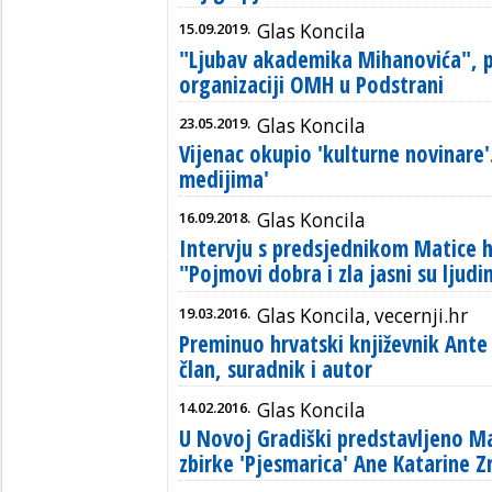
15.09.2019.
Glas Koncila
"Ljubav akademika Mihanovića", p
organizaciji OMH u Podstrani
23.05.2019.
Glas Koncila
Vijenac okupio 'kulturne novinare'.
medijima'
16.09.2018.
Glas Koncila
Intervju s predsjednikom Matice 
"Pojmovi dobra i zla jasni su ljudim
19.03.2016.
Glas Koncila, vecernji.hr
Preminuo hrvatski književnik Ante
član, suradnik i autor
14.02.2016.
Glas Koncila
U Novoj Gradiški predstavljeno Ma
zbirke 'Pjesmarica' Ane Katarine Zr