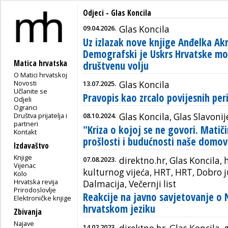
Odjeci - Glas Koncila
09.04.2026.
Glas Koncila
Uz izlazak nove knjige Anđelka Ak
Demografski je Uskrs Hrvatske mogu
Matica hrvatska
društvenu volju
O Matici hrvatskoj
Novosti
13.07.2025.
Glas Koncila
Učlanite se
Pravopis kao zrcalo povijesnih per
Odjeli
Ogranci
Društva prijatelja i
08.10.2024.
Glas Koncila, Glas Slavonij
partneri
"Kriza o kojoj se ne govori. Matič
Kontakt
prošlosti i budućnosti naše domov
Izdavaštvo
Knjige
07.08.2023.
direktno.hr, Glas Koncila, 
Vijenac
kulturnog vijeća, HRT, HRT, Dobro 
Kolo
Hrvatska revija
Dalmacija, Večernji list
Prirodoslovlje
Reakcije na javno savjetovanje o 
Elektroničke knjige
hrvatskom jeziku
Zbivanja
Najave
14.02.2023.