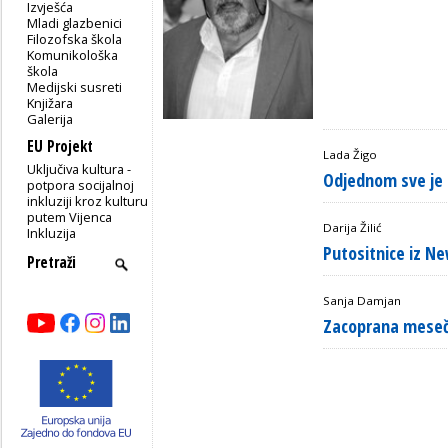
Izvješća
Mladi glazbenici
Filozofska škola
Komunikološka
škola
Medijski susreti
Knjižara
Galerija
EU Projekt
Lada Žigo
Uključiva kultura -
Odjednom sve je
potpora socijalnoj
inkluziji kroz kulturu
putem Vijenca
Darija Žilić
Inkluzija
Putositnice iz N
Sanja Damjan
Zacoprana meseč