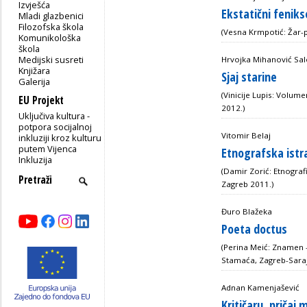
Izvješća
Ekstatični feniks
Mladi glazbenici
Filozofska škola
(Vesna Krmpotić: Žar-p
Komunikološka
škola
Medijski susreti
Hrvojka Mihanović Sa
Knjižara
Sjaj starine
Galerija
(Vinicije Lupis: Volum
EU Projekt
2012.)
Uključiva kultura -
potpora socijalnoj
Vitomir Belaj
inkluziji kroz kulturu
putem Vijenca
Etnografska istr
Inkluzija
(Damir Zorić: Etnograf
Zagreb 2011.)
Đuro Blažeka
Poeta doctus
(Perina Meić: Znamen 
Stamaća, Zagreb-Saraj
Adnan Kamenjašević
Kritičaru, pričaj m