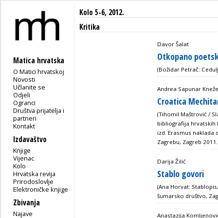
Kolo 5-6, 2012.
Kritika
Davor Šalat
Otkopano poetsk
Matica hrvatska
(Božidar Petrač: Cedulj
O Matici hrvatskoj
Novosti
Učlanite se
Andrea Sapunar Kneže
Odjeli
Croatica Mechitar
Ogranci
Društva prijatelja i
(Tihomil Maštrović / Sl
partneri
bibliografija hrvatskih 
Kontakt
izd. Erasmus naklada d.
Izdavaštvo
Zagrebu, Zagreb 2011.
Knjige
Vijenac
Darija Žilić
Kolo
Stablo govori
Hrvatska revija
Prirodoslovlje
(Ana Horvat: Stablopis,
Elektroničke knjige
šumarsko društvo, Zag
Zbivanja
Najave
Anastazija Komljenovi