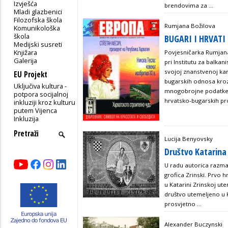
Izvješća
brendovima za ...
Mladi glazbenici
Filozofska škola
Rumjana Božilova
Komunikološka
škola
BUGARI I HRVATI
Medijski susreti
Knjižara
Povjesničarka Rumjana
Galerija
pri Institutu za balka
svojoj znanstvenoj kar
EU Projekt
bugarskih odnosa kro
Uključiva kultura -
mnogobrojne podatke o
potpora socijalnoj
hrvatsko-bugarskih pro
inkluziji kroz kulturu
putem Vijenca
Inkluzija
Lucija Benyovsky
Društvo Katarina 
U radu autorica razma
grofica Zrinski. Prvo h
u Katarini Zrinskoj ute
društvo utemeljeno u 
prosvjetno ...
Alexander Buczynski