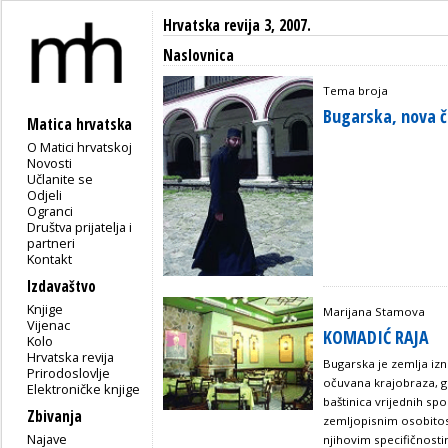
Hrvatska revija 3, 2007.
Naslovnica
Tema broja
Bugarska, nova č
Matica hrvatska
O Matici hrvatskoj
Novosti
Učlanite se
Odjeli
Ogranci
Društva prijatelja i
partneri
Kontakt
Izdavaštvo
Knjige
Marijana Stamova
Vijenac
KOMADIĆ RAJA
Kolo
Hrvatska revija
Bugarska je zemlja izn
Prirodoslovlje
očuvana krajobraza, gla
Elektroničke knjige
baštinica vrijednih s
Zbivanja
zemljopisnim osobitos
Najave
njihovim specifičnosti