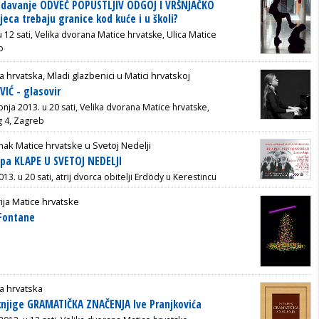
redavanje ODVEĆ POPUSTLJIV ODGOJ I VRŠNJAČKO
jeca trebaju granice kod kuće i u školi?
 u 12 sati, Velika dvorana Matice hrvatske, Ulica Matice
b
a hrvatska, Mladi glazbenici u Matici hrvatskoj
IĆ - glasovir
ipnja 2013. u 20 sati, Velika dvorana Matice hrvatske,
g 4, Zagreb
ak Matice hrvatske u Svetoj Nedelji
apa KLAPE U SVETOJ NEDELJI
013. u 20 sati, atrij dvorca obitelji Erdödy u Kerestincu
ija Matice hrvatske
 Fontane
a hrvatska
knjige GRAMATIČKA ZNAČENJA Ive Pranjkovića