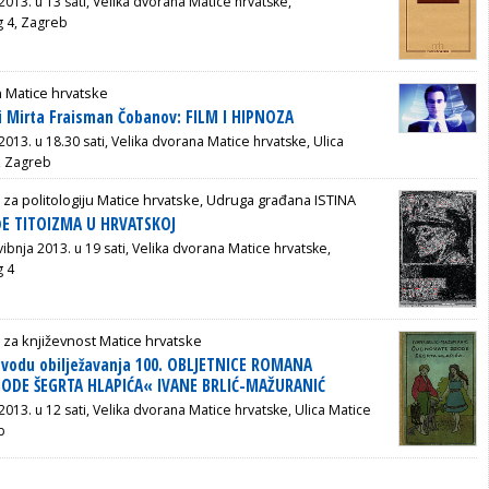
a 2013. u 13 sati, Velika dvorana Matice hrvatske,
g 4, Zagreb
 Matice hrvatske
 i Mirta Fraisman Čobanov: FILM I HIPNOZA
a 2013. u 18.30 sati, Velika dvorana Matice hrvatske, Ulica
, Zagreb
 za politologiju Matice hrvatske, Udruga građana ISTINA
EĐE TITOIZMA U HRVATSKOJ
vibnja 2013. u 19 sati, Velika dvorana Matice hrvatske,
g 4
 za književnost Matice hrvatske
ovodu obilježavanja 100. OBLJETNICE ROMANA
ODE ŠEGRTA HLAPIĆA« IVANE BRLIĆ-MAŽURANIĆ
 2013. u 12 sati, Velika dvorana Matice hrvatske, Ulica Matice
b