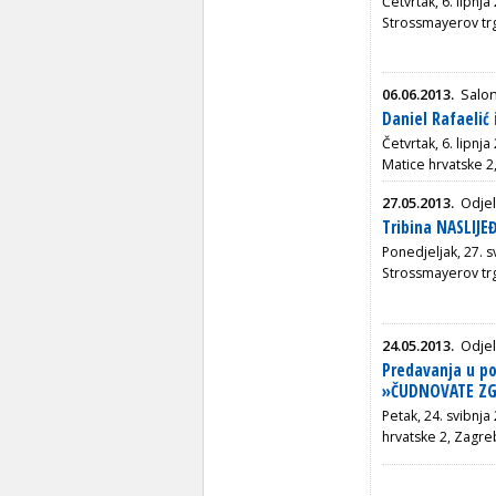
Četvrtak, 6. lipnj
Strossmayerov tr
06.06.2013.
Salon
Daniel Rafaelić
Četvrtak, 6. lipnj
Matice hrvatske 2
27.05.2013.
Odjel
Tribina NASLIJ
Ponedjeljak, 27. s
Strossmayerov tr
24.05.2013.
Odjel
Predavanja u p
»ČUDNOVATE ZG
Petak, 24. svibnja
hrvatske 2, Zagre