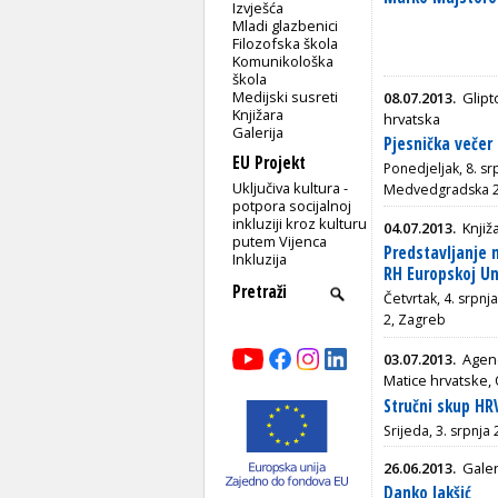
Izvješća
Mladi glazbenici
Filozofska škola
Komunikološka
škola
Medijski susreti
08.07.2013.
Glipt
Knjižara
hrvatska
Galerija
Pjesnička večer
EU Projekt
Ponedjeljak, 8. sr
Uključiva kultura -
Medvedgradska 
potpora socijalnoj
inkluziji kroz kulturu
04.07.2013.
Knjiž
putem Vijenca
Predstavljanje 
Inkluzija
RH Europskoj Un
Četvrtak, 4. srpnj
2, Zagreb
03.07.2013.
Agenc
Matice hrvatske,
Stručni skup H
Srijeda, 3. srpnja
26.06.2013.
Galer
Danko Jakšić