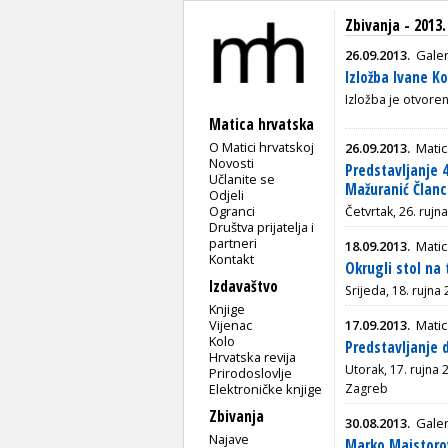
Zbivanja - 2013.
26.09.2013.
Galer
Izložba Ivane K
Izložba je otvore
Matica hrvatska
O Matici hrvatskoj
26.09.2013.
Mati
Novosti
Predstavljanje 4
Učlanite se
Mažuranić Članci
Odjeli
Ogranci
Četvrtak, 26. rujn
Društva prijatelja i
partneri
18.09.2013.
Matic
Kontakt
Okrugli stol n
Izdavaštvo
Srijeda, 18. rujna
Knjige
Vijenac
17.09.2013.
Matic
Kolo
Predstavljanje 
Hrvatska revija
Utorak, 17. rujna 
Prirodoslovlje
Elektroničke knjige
Zagreb
Zbivanja
30.08.2013.
Galer
Najave
Marko Majstorov