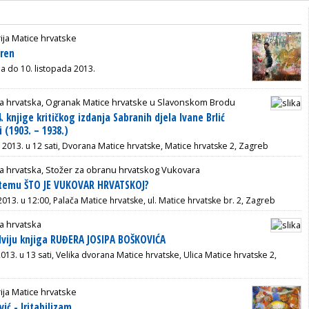
ija Matice hrvatske
oren
na do 10. listopada 2013.
ca hrvatska, Ogranak Matice hrvatske u Slavonskom Brodu
. knjige kritičkog izdanja Sabranih djela Ivane Brlić
 (1903. – 1938.)
a 2013. u 12 sati, Dvorana Matice hrvatske, Matice hrvatske 2, Zagreb
a hrvatska, Stožer za obranu hrvatskog Vukovara
a temu ŠTO JE VUKOVAR HRVATSKOJ?
 2013. u 12:00, Palača Matice hrvatske, ul. Matice hrvatske br. 2, Zagreb
a hrvatska
dviju knjiga RUĐERA JOSIPA BOŠKOVIĆA
2013. u 13 sati, Velika dvorana Matice hrvatske, Ulica Matice hrvatske 2,
ija Matice hrvatske
ić - Iritabilizam