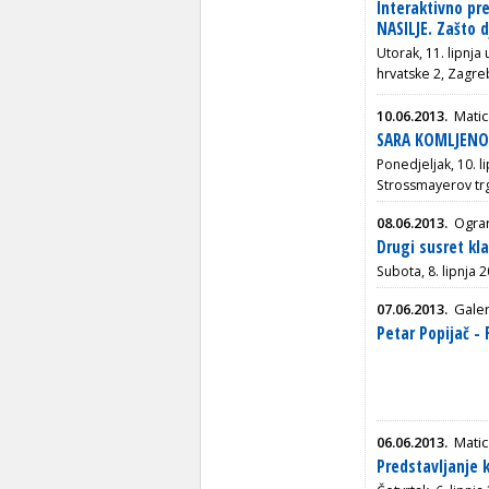
Interaktivno p
NASILJE. Zašto d
Utorak, 11. lipnja
hrvatske 2, Zagre
10.06.2013.
Matic
SARA KOMLJENOV
Ponedjeljak, 10. l
Strossmayerov tr
08.06.2013.
Ogran
Drugi susret kl
Subota, 8. lipnja 2
07.06.2013.
Galer
Petar Popijač -
06.06.2013.
Matic
Predstavljanje 