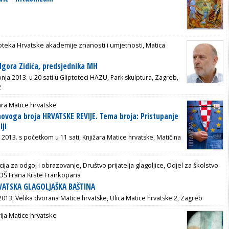
oteka Hrvatske akademije znanosti i umjetnosti, Matica
 Igora Zidića, predsjednika MH
pnja 2013. u 20 sati u
Gliptoteci HAZU, Park skulptura, Zagreb,
2
ara Matice hrvatske
novoga broja HRVATSKE REVIJE. Tema broja: Pristupanje
iji
a 2013. s početkom u 11 sati, Knjižara Matice hrvatske, Matičina
ija za odgoj i obrazovanje, Društvo prijatelja glagoljice, Odjel za školstvo
 OŠ Frana Krste Frankopana
RVATSKA GLAGOLJAŠKA BAŠTINA
 2013, Velika dvorana Matice hrvatske, Ulica Matice hrvatske 2, Zagreb
ija Matice hrvatske