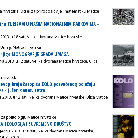
a hrvatska, Odjel za prirodoslovlje i matematiku Matice
bina TURIZAM U NAŠIM NACIONALNIM PARKOVIMA -
e 2013. u 18 sati, Velika dvorana Matice hrvatske
 Umag, Matica hrvatska
 knjige MONOGRAFIJE GRADA UMAGA
čnja 2013. u 12 sati, Velika dvorana Matice hrvatske, Ulica
a hrvatska
novog broja časopisa KOLO posvećenog položaju
a - jučer, danas, sutra
ja 2013. u 12 sati, Velika dvorana Matice hrvatske, Ulica Matice
 za politologiju Matice hrvatske
ČKA TEOLOGIJA I SUVREMENO DRUŠTVO
iječnja 2013. u 18 sati, Velika dvorana Matice hrvatske,
g 4, Zagreb