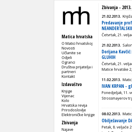
Zbivanja - 2013.
21.02.2013.
Knjiž
Predavanje prof
NEANDERTALSKIH
Četvrtak, 21. velj
Matica hrvatska
O Matici hrvatskoj
21.02.2013.
Salon
Novosti
Dorijana Kavči
Učlanite se
GLUHIH
Odjeli
Ogranci
Četvrtak, 21. velj
Društva prijatelja i
Matice hrvatske 2
partneri
Kontakt
11.02.2013.
Matic
Izdavaštvo
IVAN KRPAN - gl
Knjige
Ponedjeljak, 11. v
Vijenac
Strossmayerov tr
Kolo
Hrvatska revija
Prirodoslovlje
08.02.2013.
Matic
Elektroničke knjige
Obilježavanje 
Zbivanja
Petak, 8. veljače 
Najave