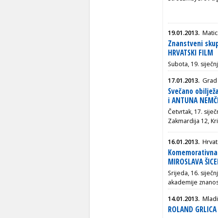
19.01.2013.
Matic
Znanstveni sku
HRVATSKI FILM
Subota, 19. siječ
17.01.2013.
Grad 
Svečano obiljež
i ANTUNA NEMČ
Četvrtak, 17. sije
Zakmardija 12, Kr
16.01.2013.
Hrvat
Komemorativna 
MIROSLAVA ŠICE
Srijeda, 16. siječ
akademije znanosti
14.01.2013.
Mladi
ROLAND GRLICA 