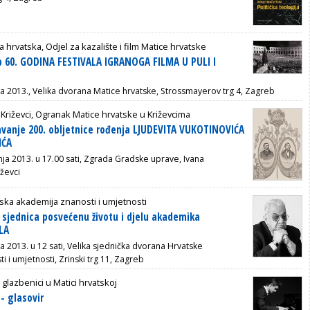
a hrvatska, Odjel za kazalište i film Matice hrvatske
p 60. GODINA FESTIVALA IGRANOGA FILMA U PULI I
nja 2013., Velika dvorana Matice hrvatske, Strossmayerov trg 4, Zagreb
Križevci, Ogranak Matice hrvatske u Križevcima
avanje 200. obljetnice rođenja LJUDEVITA VUKOTINOVIĆA
IĆA
čnja 2013. u 17.00 sati, Zgrada Gradske uprave, Ivana
iževci
ska akademija znanosti i umjetnosti
sjednica posvećenu životu i djelu akademika
LA
nja 2013. u 12 sati, Velika sjednička dvorana Hrvatske
 i umjetnosti, Zrinski trg 11, Zagreb
 glazbenici u Matici hrvatskoj
- glasovir