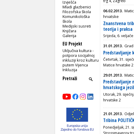
trg 4, Zagreb
Izvješća
Mladi glazbenici
06.02.2013.
Matic
Filozofska škola
Komunikološka
hrvatske
škola
Znanstvena tri
Medijski susreti
teorija i praksa
Knjižara
Galerija
Srijeda, 6. veljač
EU Projekt
31.01.2013.
Grad
Uključiva kultura -
Predstavljanje
potpora socijalnoj
Četvrtak, 31. sije
inkluziji kroz kulturu
putem Vijenca
Matice hrvatske 2
Inkluzija
29.01.2013.
Matic
Predstavljanje 
hrvatskoga jezik
Utorak, 29. siječn
hrvatske 2
21.01.2013.
Odjel
Tribina POLITI
Ponedjeljak, 21. s
Strossmayerov tr