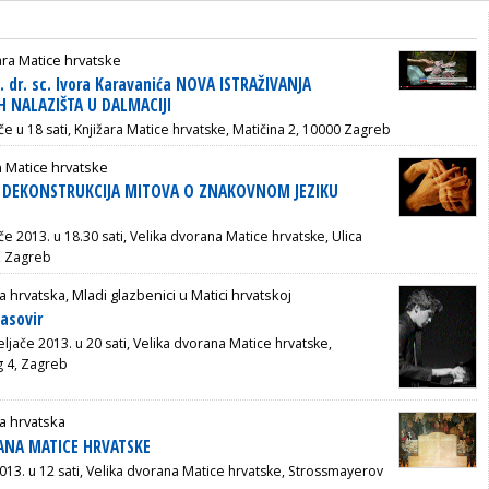
ara Matice hrvatske
. dr. sc. Ivora Karavanića NOVA ISTRAŽIVANJA
 NALAZIŠTA U DALMACIJI
ače u 18 sati, Knjižara Matice hrvatske, Matičina 2, 10000 Zagreb
 Matice hrvatske
ć: DEKONSTRUKCIJA MITOVA O ZNAKOVNOM JEZIKU
ače 2013. u 18.30 sati, Velika dvorana Matice hrvatske, Ulica
, Zagreb
a hrvatska, Mladi glazbenici u Matici hrvatskoj
asovir
eljače 2013. u 20 sati, Velika dvorana Matice hrvatske,
g 4, Zagreb
a hrvatska
DANA MATICE HRVATSKE
2013. u 12 sati, Velika dvorana Matice hrvatske, Strossmayerov