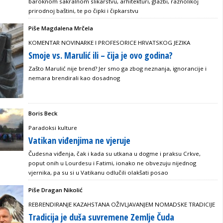
baroknom sakralnom slikarstvu, arhitekturi, glazbi, raznolikoj
prirodnoj baštini, te po čipki i čipkarstvu
Piše Magdalena Mrčela
KOMENTAR NOVINARKE I PROFESORICE HRVATSKOG JEZIKA
Smoje vs. Marulić ili – čija je ovo godina?
Zašto Marulić nije brend? Jer smo ga zbog neznanja, ignorancije i
nemara brendirali kao dosadnog
Boris Beck
Paradoksi kulture
Vatikan viđenjima ne vjeruje
Čudesna viđenja, čak i kada su utkana u dogme i praksu Crkve,
poput onih u Lourdesu i Fatimi, ionako ne obvezuju nijednog
vjernika, pa su si u Vatikanu odlučili olakšati posao
Piše Dragan Nikolić
REBRENDIRANJE KAZAHSTANA OŽIVLJAVANJEM NOMADSKE TRADICIJE
Tradicija je duša suvremene Zemlje Čuda