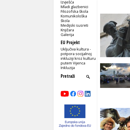
Izvješća
Mladi glazbenici
Filozofska škola
Komunikološka
škola
Medijski susreti
Knjižara
Galerija
EU Projekt
Uključiva kultura -
potpora socijalnoj
inkluziji kroz kulturu
putem Vijenca
Inkluzija