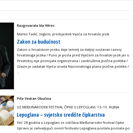
Razgovarala Ida Hitrec
Marko Tadić, lingvist, predsjednik Vijeća za hrvatski jezik
Zakon za budućnost
Zakon o hrvatskom jeziku daje temelj za daljnji sustavan razvoj
hrvatskoga jezika / Puno je posla pred Vijećem za hrvatski jezik jer u
Hrvatskoj nije postojala organizirana i zaokružena jezična politika /
Glavni je zadatak Vijeća izrada Nacionalnoga plana jezične politike /
...
Piše Vedran Obućina
UZ MEĐUNARODNI FESTIVAL ČIPKE U LEPOGLAVI, 13–15. RUJNA
Lepoglava – svjetsko središte čipkarstva
Već 28 godina u Lepoglavi se održava Međunarodni festival čipke.
Upravo je zahvaljujući ovom festivalu Lepoglava postala poznata po