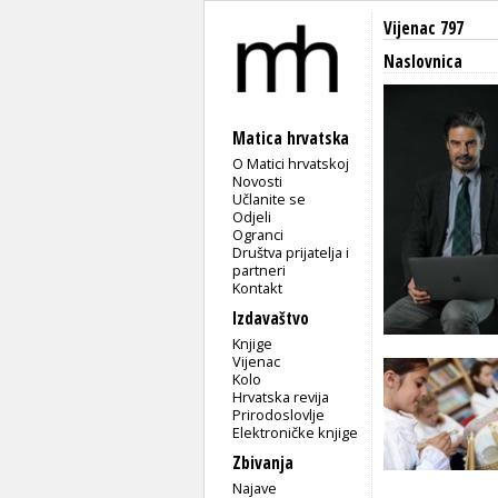
Vijenac 797
Naslovnica
Matica hrvatska
O Matici hrvatskoj
Novosti
Učlanite se
Odjeli
Ogranci
Društva prijatelja i
partneri
Kontakt
Izdavaštvo
Knjige
Vijenac
Kolo
Hrvatska revija
Prirodoslovlje
Elektroničke knjige
Zbivanja
Najave