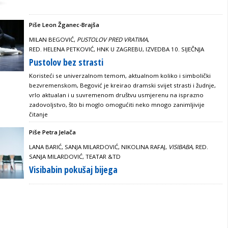
Piše Leon Žganec-Brajša
MILAN BEGOVIĆ,
PUSTOLOV PRED VRATIMA
,
RED. HELENA PETKOVIĆ, HNK U ZAGREBU, IZVEDBA 10. SIJEČNJA
Pustolov bez strasti
Koristeći se univerzalnom temom, aktualnom koliko i simbolički
bezvremenskom, Begović je kreirao dramski svijet strasti i žudnje,
vrlo aktualan i u suvremenom društvu usmjerenu na isprazno
zadovoljstvo, što bi moglo omogućiti neko mnogo zanimljivije
čitanje
Piše Petra Jelača
LANA BARIĆ, SANJA MILARDOVIĆ, NIKOLINA RAFAJ,
VISIBABA
, RED.
SANJA MILARDOVIĆ, TEATAR &TD
Visibabin pokušaj bijega