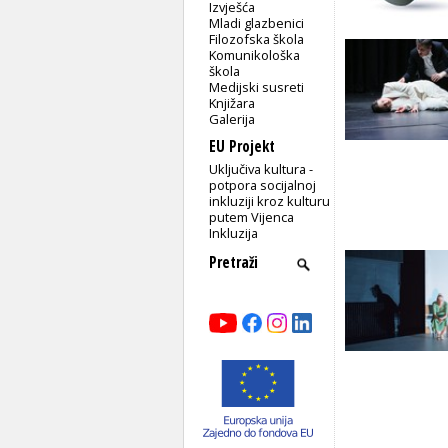
Izvješća
Mladi glazbenici
Filozofska škola
Komunikološka
škola
Medijski susreti
Knjižara
Galerija
EU Projekt
Uključiva kultura -
potpora socijalnoj
inkluziji kroz kulturu
putem Vijenca
Inkluzija