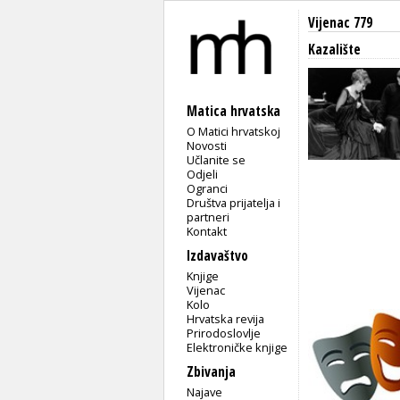
Vijenac 779
Kazalište
Matica hrvatska
O Matici hrvatskoj
Novosti
Učlanite se
Odjeli
Ogranci
Društva prijatelja i
partneri
Kontakt
Izdavaštvo
Knjige
Vijenac
Kolo
Hrvatska revija
Prirodoslovlje
Elektroničke knjige
Zbivanja
Najave