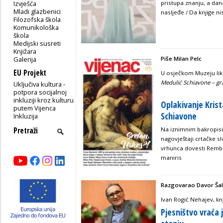
Izvješća
pristupa znanju, a dan
Mladi glazbenici
nasljeđe / Da knjige ni
Filozofska škola
Komunikološka
škola
Medijski susreti
Knjižara
Galerija
Piše Milan Pelc
EU Projekt
U osječkom Muzeju lik
Medulić Schiavone – gra
Uključiva kultura -
potpora socijalnoj
inkluziji kroz kulturu
Oplakivanje Kris
putem Vijenca
Schiavone
Inkluzija
Na iznimnim bakropis
nagovještaji crtačke s
vrhunca dovesti Remb
maniris
Razgovarao Davor Šal
Ivan Rogić Nehajev, knj
Pjesništvo vraća 