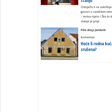
stanju
Odsiječe li se uskršnja
govori u različitim te
– mrtvo tijelo / Što bi d
stanje je prije ...
Piše Alojz Jembrih
Komentar
Hoće li rodna kuć
srušena?