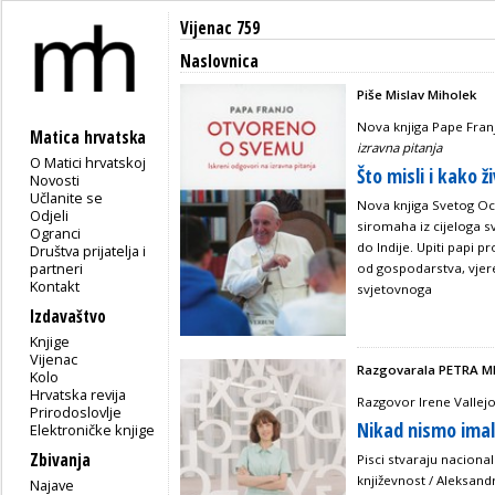
Vijenac 759
Naslovnica
Piše Mislav Miholek
Nova knjiga Pape Fran
Matica hrvatska
izravna pitanja
O Matici hrvatskoj
Što misli i kako ž
Novosti
Učlanite se
Nova knjiga Svetog Oc
Odjeli
siromaha iz cijeloga s
Ogranci
do Indije. Upiti papi p
Društva prijatelja i
partneri
od gospodarstva, vjere,
Kontakt
svjetovnoga
Izdavaštvo
Knjige
Vijenac
Razgovarala PETRA M
Kolo
Hrvatska revija
Razgovor Irene Vallejo, 
Prirodoslovlje
Nikad nismo imali
Elektroničke knjige
Zbivanja
Pisci stvaraju nacional
književnost / Aleksandr
Najave