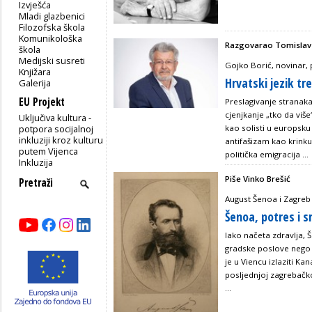
Izvješća
Mladi glazbenici
Filozofska škola
Komunikološka
Razgovarao Tomislav
škola
Medijski susreti
Gojko Borić, novinar, p
Knjižara
Hrvatski jezik tr
Galerija
EU Projekt
Preslagivanje stranak
cjenjkanje „tko da viš
Uključiva kultura -
potpora socijalnoj
kao solisti u europsku i
inkluziji kroz kulturu
antifašizam kao krinku 
putem Vijenca
politička emigracija ...
Inkluzija
Piše Vinko Brešić
August Šenoa i Zagreb
Šenoa, potres i 
Iako načeta zdravlja,
gradske poslove nego 
je u Viencu izlaziti Ka
posljednjoj zagrebačko
...