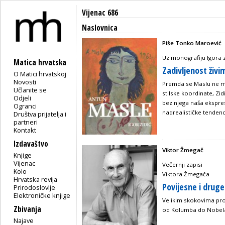
Vijenac 686
Naslovnica
Piše Tonko Maroević
Uz monografiju Igora 
Matica hrvatska
Zadivljenost živi
O Matici hrvatskoj
Novosti
Premda se Maslu ne mož
Učlanite se
stilske koordinate, Zid
Odjeli
bez njega naša ekspresi
Ogranci
nadrealističke tendenc
Društva prijatelja i
partneri
Kontakt
Izdavaštvo
Viktor Žmegač
Knjige
Vijenac
Večernji zapisi
Kolo
Viktora Žmegača
Hrvatska revija
Povijesne i drug
Prirodoslovlje
Elektroničke knjige
Velikim skokovima pro
Zbivanja
od Kolumba do Nobel
Najave