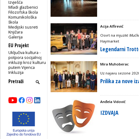
Izvješća
Mladi glazbenici
Filozofska škola
Komunikološka
škola
Acija Alfirević
Medijski susreti
Knjižara
Osvrt na mjuzikl
Mućk
Galerija
Haymarket
EU Projekt
Legendarni Trotte
Uključiva kultura -
potpora socijalnoj
inkluziji kroz kulturu
Mira Muhoberac
putem Vijenca
Inkluzija
Uz najavu sezone 2020
Prilika za nove i
Anđela Vidović
IZDVAJA