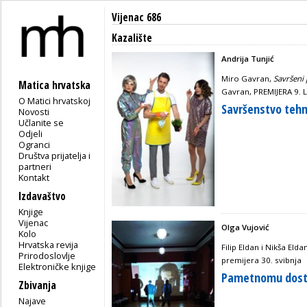
Vijenac 686
Kazalište
Andrija Tunjić
Miro Gavran,
Savršeni 
Matica hrvatska
Gavran, PREMIJERA 9. 
O Matici hrvatskoj
Savršenstvo tehni
Novosti
Učlanite se
Odjeli
Ogranci
Društva prijatelja i
partneri
Kontakt
Izdavaštvo
Knjige
Vijenac
Olga Vujović
Kolo
Hrvatska revija
Filip Eldan i Nikša Elda
Prirodoslovlje
premijera 30. svibnja
Elektroničke knjige
Pametnomu dos
Zbivanja
Najave