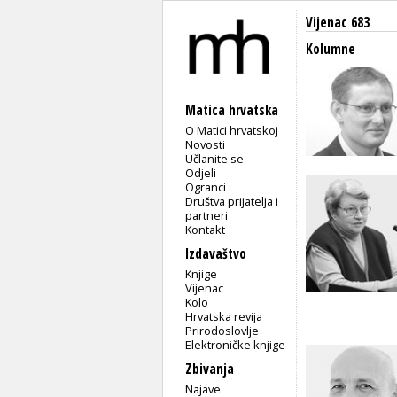
Vijenac 683
Kolumne
Matica hrvatska
O Matici hrvatskoj
Novosti
Učlanite se
Odjeli
Ogranci
Društva prijatelja i
partneri
Kontakt
Izdavaštvo
Knjige
Vijenac
Kolo
Hrvatska revija
Prirodoslovlje
Elektroničke knjige
Zbivanja
Najave