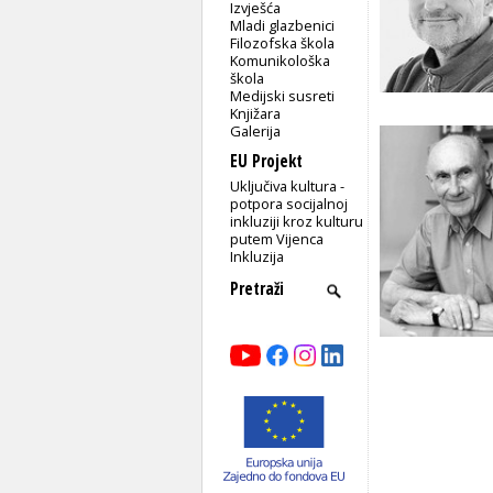
Izvješća
Mladi glazbenici
Filozofska škola
Komunikološka
škola
Medijski susreti
Knjižara
Galerija
EU Projekt
Uključiva kultura -
potpora socijalnoj
inkluziji kroz kulturu
putem Vijenca
Inkluzija