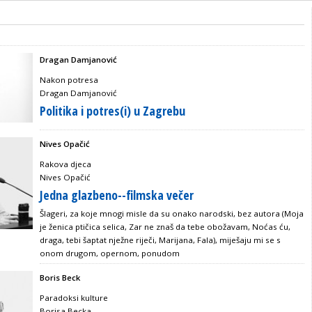
Dragan Damjanović
Nakon potresa
Dragan Damjanović
Politika i potres(i) u Zagrebu
Nives Opačić
Rakova djeca
Nives Opačić
Jedna glazbeno--filmska večer
Šlageri, za koje mnogi misle da su onako narodski, bez autora (Moja
je ženica ptičica selica, Zar ne znaš da tebe obožavam, Noćas ću,
draga, tebi šaptat nježne riječi, Marijana, Fala), miješaju mi se s
onom drugom, opernom, ponudom
Boris Beck
Paradoksi kulture
Borisa Becka