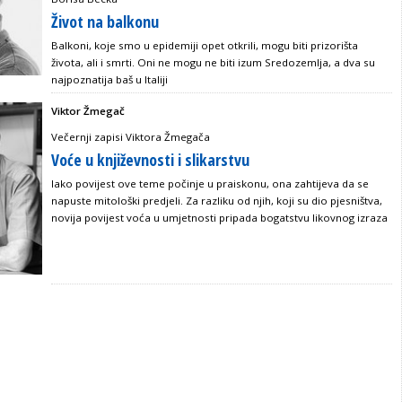
Život na balkonu
Balkoni, koje smo u epidemiji opet otkrili, mogu biti prizorišta
života, ali i smrti. Oni ne mogu ne biti izum Sredozemlja, a dva su
najpoznatija baš u Italiji
Viktor Žmegač
Večernji zapisi Viktora Žmegača
Voće u književnosti i slikarstvu
Iako povijest ove teme počinje u praiskonu, ona zahtijeva da se
napuste mitološki predjeli. Za razliku od njih, koji su dio pjesništva,
novija povijest voća u umjetnosti pripada bogatstvu likovnog izraza